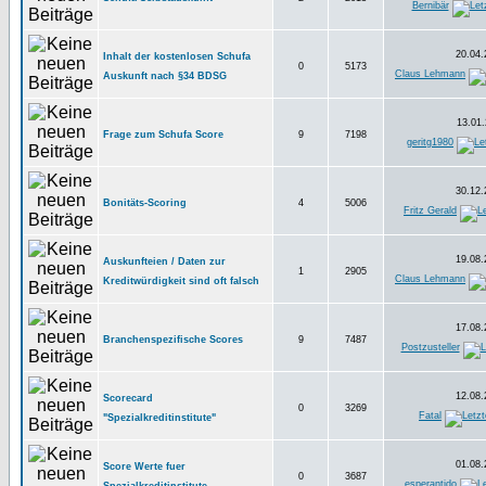
Bernibär
20.04.
Inhalt der kostenlosen Schufa
0
5173
Claus Lehmann
Auskunft nach §34 BDSG
13.01.
Frage zum Schufa Score
9
7198
geritg1980
30.12.
Bonitäts-Scoring
4
5006
Fritz Gerald
19.08.
Auskunfteien / Daten zur
1
2905
Claus Lehmann
Kreditwürdigkeit sind oft falsch
17.08.
Branchenspezifische Scores
9
7487
Postzusteller
12.08.
Scorecard
0
3269
Fatal
"Spezialkreditinstitute"
01.08.
Score Werte fuer
0
3687
esperantido