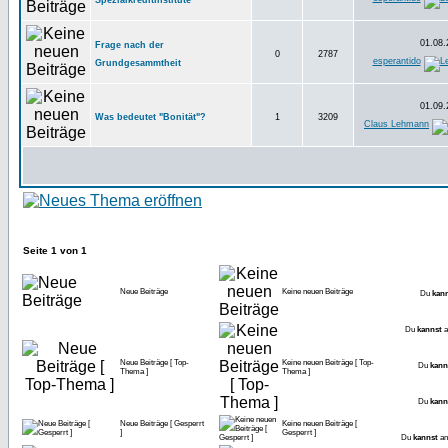
Spezialkreditinstitute
01.08.
Frage nach der
0
2787
esperantido
Grundgesammtheit
01.09.
Was bedeutet "Bonität"?
1
3209
Claus Lehmann
Seite
1
von
1
Neue Beiträge
Keine neuen Beiträge
Du
kann
Du
kannst
a
Neue Beiträge [ Top-
Keine neuen Beiträge [ Top-
Du
kann
Thema ]
Thema ]
Du
kann
Neue Beiträge [ Gesperrt
Keine neuen Beiträge [
]
Gesperrt ]
Du
kannst
an