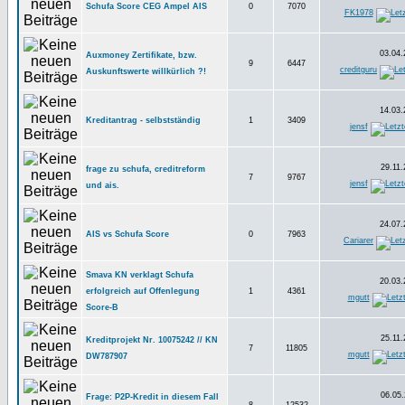
Schufa Score CEG Ampel AIS
0
7070
FK1978
03.04.
Auxmoney Zertifikate, bzw.
9
6447
creditguru
Auskunftswerte willkürlich ?!
14.03.
Kreditantrag - selbstständig
1
3409
jensf
29.11.
frage zu schufa, creditreform
7
9767
jensf
und ais.
24.07.
AIS vs Schufa Score
0
7963
Cariarer
Smava KN verklagt Schufa
20.03.
erfolgreich auf Offenlegung
1
4361
mgutt
Score-B
25.11.
Kreditprojekt Nr. 10075242 // KN
7
11805
mgutt
DW787907
06.05.
Frage: P2P-Kredit in diesem Fall