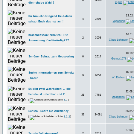
8
12532
mgutt
die richtige Wahl ?
13.02.
Ihr braucht dringend Geld-dann
4
3708
Vagabund
schaut Euch das mal an !!
16.01.
branchenscore erhalten Hilfe
2
3058
Claus Lehmann
Auswertung Kreditwürdig???
19.10.
Schöner Beitrag zum Geoscoring
0
2614
Gunnar1978
16.10.
Suche Informationen zum Schufa
9
6857
W_Einhorn
- Score
Es gibt zwei Wahrheiten: 1. die
22.08.
Schufa ist unfehlbar und 2..
21
7781
Dagobertix
[
Gehe zu Seite:
1
,
2
]
Schufa - Score auf Auxmoney
06.05.
33
34081
[
Gehe zu Seite:
1
,
2
,
3
]
Claus Lehmann
27.04.
Schufa Selbstauskunft
2
2613