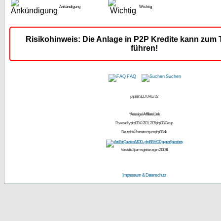
Ankündigung
Wichtig
Risikohinweis: Die Anlage in P2P Kredite kann zum T
führen!
FAQ
Suchen
phpBB SEO URLs V2
*Anzeige / Affiliate Link
Powered by
phpBB
© 2001, 2005 phpBB Group
Deutsche Übersetzung von
phpBB.de
Vereitelte Spamregistrierungen: 213091
Impressum & Datenschutz