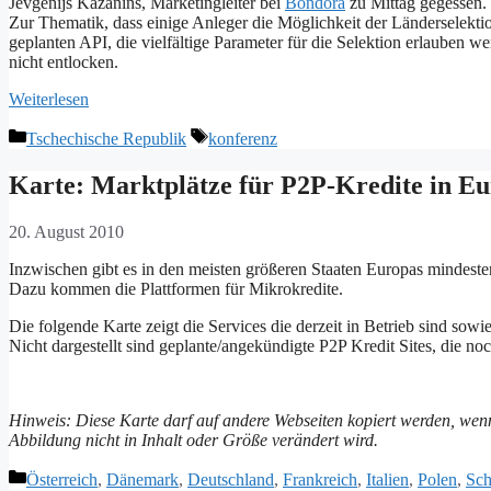
Jevgenijs Kazanins, Marketingleiter bei
Bondora
zu Mittag gegessen. 
Zur Thematik, dass einige Anleger die Möglichkeit der Länderselekti
geplanten API, die vielfältige Parameter für die Selektion erlauben w
nicht entlocken.
Weiterlesen
Kategorien
Schlagwörter
Tschechische Republik
konferenz
Karte: Marktplätze für P2P-Kredite in E
20. August 2010
Inzwischen gibt es in den meisten größeren Staaten Europas mindeste
Dazu kommen die Plattformen für Mikrokredite.
Die folgende Karte zeigt die Services die derzeit in Betrieb sind sowi
Nicht dargestellt sind geplante/angekündigte P2P Kredit Sites, die noc
Hinweis: Diese Karte darf auf andere Webseiten kopiert werden, wenn
Abbildung nicht in Inhalt oder Größe verändert wird.
Kategorien
Österreich
,
Dänemark
,
Deutschland
,
Frankreich
,
Italien
,
Polen
,
Sc