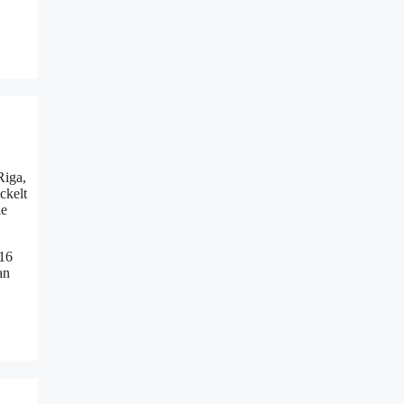
Riga,
ckelt
ie
 16
an