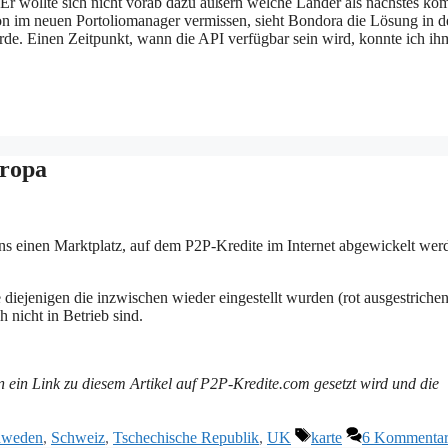
Er wollte sich nicht vorab dazu äußern welche Länder als nächstes k
on im neuen Portoliomanager vermissen, sieht Bondora die Lösung in d
erde. Einen Zeitpunkt, wann die API verfügbar sein wird, konnte ich ih
uropa
ns einen Marktplatz, auf dem P2P-Kredite im Internet abgewickelt wer
e diejenigen die inzwischen wieder eingestellt wurden (rot ausgestrichen
h nicht in Betrieb sind.
 ein Link zu diesem Artikel auf P2P-Kredite.com gesetzt wird und die
Schlagwörter
hweden
,
Schweiz
,
Tschechische Republik
,
UK
karte
6 Kommenta