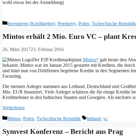
wohl etwas bei der Anmeldung)
Kategorien
Investieren (Kreditgeber)
,
Peerberry
,
Polen
,
Tschechische Republik
Mintos erhält 2 Mio. Euro VC – plant Kred
26. März 2017
23. Februar 2016
Der P2P Kreditmarktplatz
Mintos*
gab heute den Absc
bekannt. Mintos war im Januar 2015 gestartet mit Krediten, die durch 
und listet nun von Drittfirmen begebene Kredite in den Segmenten I
Factoring.
Die meisten Anleger stammen aus Lettland, Deutschland und Großbrit
Mio. EUR finanziert. Viele Anleger schätzen die für einige Kredite b
Kreditnehmer in den baltischen Staaten und Georgien. Als nächstes 
Weiterlesen
Kategorien
Schlagwörter
Mintos
,
Polen
,
Tschechische Republik
lettland
,
vc
Symvest Konferenz – Bericht aus Prag