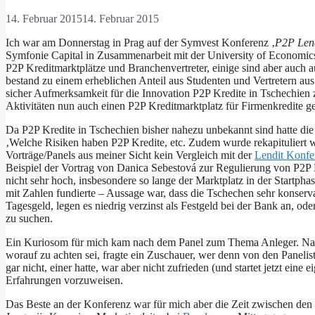
14. Februar 2015
14. Februar 2015
Ich war am Donnerstag in Prag auf der Symvest Konferenz ‚
P2P Lend
Symfonie Capital in Zusammenarbeit mit der University of Economics,
P2P Kreditmarktplätze und Branchenvertreter, einige sind aber auch 
bestand zu einem erheblichen Anteil aus Studenten und Vertretern au
sicher Aufmerksamkeit für die Innovation P2P Kredite in Tschechien
Aktivitäten nun auch einen P2P Kreditmarktplatz für Firmenkredite ge
Da P2P Kredite in Tschechien bisher nahezu unbekannt sind hatte die
‚Welche Risiken haben P2P Kredite, etc. Zudem wurde rekapituliert 
Vorträge/Panels aus meiner Sicht kein Vergleich mit der
Lendit Konfe
Beispiel der Vortrag von Danica Sebestová zur Regulierung von P2P
nicht sehr hoch, insbesondere so lange der Marktplatz in der Startph
mit Zahlen fundierte – Aussage war, dass die Tschechen sehr konserva
Tagesgeld, legen es niedrig verzinst als Festgeld bei der Bank an, od
zu suchen.
Ein Kuriosom für mich kam nach dem Panel zum Thema Anleger. Nachd
worauf zu achten sei, fragte ein Zuschauer, wer denn von den Panelist
gar nicht, einer hatte, war aber nicht zufrieden (und startet jetzt ein
Erfahrungen vorzuweisen.
Das Beste an der Konferenz war für mich aber die Zeit zwischen den V