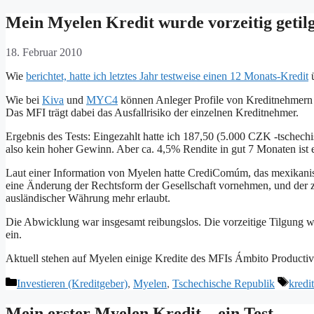
Mein Myelen Kredit wurde vorzeitig getil
18. Februar 2010
Wie
berichtet, hatte ich letztes Jahr testweise einen 12 Monats-Kredit
ü
Wie bei
Kiva
und
MYC4
können Anleger Profile von Kreditnehmern 
Das MFI trägt dabei das Ausfallrisiko der einzelnen Kreditnehmer.
Ergebnis des Tests: Eingezahlt hatte ich 187,50 (5.000 CZK -tsche
also kein hoher Gewinn. Aber ca. 4,5% Rendite in gut 7 Monaten ist e
Laut einer Information von Myelen hatte CrediComúm, das mexikanisch
eine Änderung der Rechtsform der Gesellschaft vornehmen, und der
ausländischer Währung mehr erlaubt.
Die Abwicklung war insgesamt reibungslos. Die vorzeitige Tilgung 
ein.
Aktuell stehen auf Myelen einige Kredite des MFIs Ámbito Productivo
Kategorien
Schla
Investieren (Kreditgeber)
,
Myelen
,
Tschechische Republik
kredi
Mein erster Myelen Kredit – ein Test