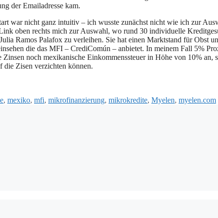
rung der Emailadresse kam.
tart war nicht ganz intuitiv – ich wusste zunächst nicht wie ich zur Aus
“ Link oben rechts mich zur Auswahl, wo rund 30 individuelle Kreditge
Julia Ramos Palafox zu verleihen. Sie hat einen Marktstand für Obst u
einsehen die das MFI – CrediComún – anbietet. In meinem Fall 5% Pro
 die Zinsen noch mexikanische Einkommenssteuer in Höhe von 10% an, s
f die Zisen verzichten können.
gwörter
te
,
mexiko
,
mfi
,
mikrofinanzierung
,
mikrokredite
,
Myelen
,
myelen.com