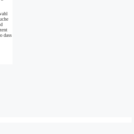
wahl
suche
nd
zent
o dass