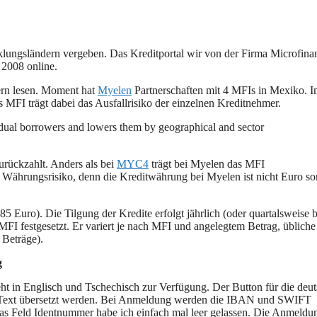
lungsländern vergeben. Das Kreditportal wir von der Firma Microfina
 2008 online.
rn lesen. Moment hat
Myelen
Partnerschaften mit 4 MFIs in Mexiko. 
MFI trägt dabei das Ausfallrisiko der einzelnen Kreditnehmer.
ividual borrowers and lowers them by geographical and sector
urückzahlt. Anders als bei
MYC4
trägt bei Myelen das MFI
n Währungsrisiko, denn die Kreditwährung bei Myelen ist nicht Euro s
 Euro). Die Tilgung der Kredite erfolgt jährlich (oder quartalsweise b
FI festgesetzt. Er variert je nach MFI und angelegtem Betrag, übliche
 Beträge).
g
ht in Englisch und Tschechisch zur Verfügung. Der Button für die deu
der Text übersetzt werden. Bei Anmeldung werden die IBAN und SWIFT
 Feld Identnummer habe ich einfach mal leer gelassen. Die Anmeldun