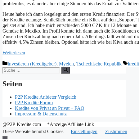
problemlos, es dauerte aber einige Stunden bis das Email zur Validie
Heute habe ich dann losgelegt und den ersten Kredit finanziert. Der S
der Kredite gelange. Schließlich brachte ein Klick auf den „Support
gelistet sind. Ich habe mich entschieden 5000 CZK für 12 Monate an 
Gemüse in Mexiko. Im Profil konnte ich dann auch die Konditionen 
Zinsen bei Rückzahlung nach einem Jahr. Allerdings fällt wohl auf
effektiv 4,5% Zinsen bleiben. Optional hätte ich wie bei Kiva auch au
Weiterlesen
Kategorien
Schla
Investieren (Kreditgeber)
,
Myelen
,
Tschechische Republik
kredi
Suche
nach:
Seiten
P2P Kredite Anbieter Vergleich
P2P Kredite Forum
Kredite von Privat an Privat – FAQ
Impressum & Datenschutz
@P2P-Kredite.com *Anzeige/Affiliate Link
Diese Website benutzt Cookies.
Einstellungen
Zustimmen