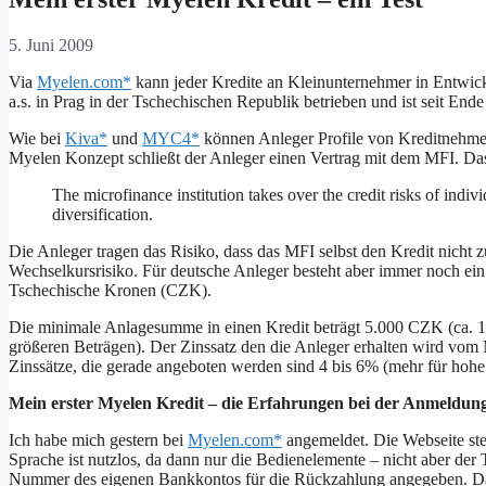
5. Juni 2009
Via
Myelen.com*
kann jeder Kredite an Kleinunternehmer in Entwick
a.s. in Prag in der Tschechischen Republik betrieben und ist seit Ende
Wie bei
Kiva*
und
MYC4*
können Anleger Profile von Kreditnehme
Myelen Konzept schließt der Anleger einen Vertrag mit dem MFI. Das 
The microfinance institution takes over the credit risks of ind
diversification.
Die Anleger tragen das Risiko, dass das MFI selbst den Kredit nicht z
Wechselkursrisiko. Für deutsche Anleger besteht aber immer noch ei
Tschechische Kronen (CZK).
Die minimale Anlagesumme in einen Kredit beträgt 5.000 CZK (ca. 185
größeren Beträgen). Der Zinssatz den die Anleger erhalten wird vom M
Zinssätze, die gerade angeboten werden sind 4 bis 6% (mehr für hohe
Mein erster Myelen Kredit – die Erfahrungen bei der Anmeldun
Ich habe mich gestern bei
Myelen.com*
angemeldet. Die Webseite ste
Sprache ist nutzlos, da dann nur die Bedienelemente – nicht aber 
Nummer des eigenen Bankkontos für die Rückzahlung angegeben. Das