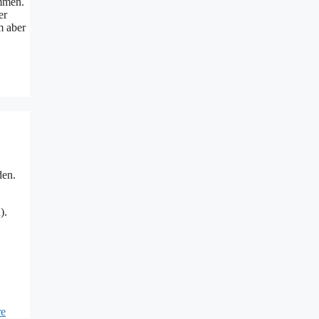
ommen.
er
m aber
den.
).
re