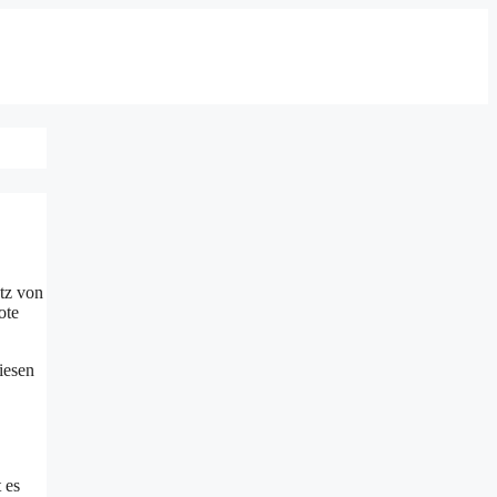
atz von
ote
iesen
 es