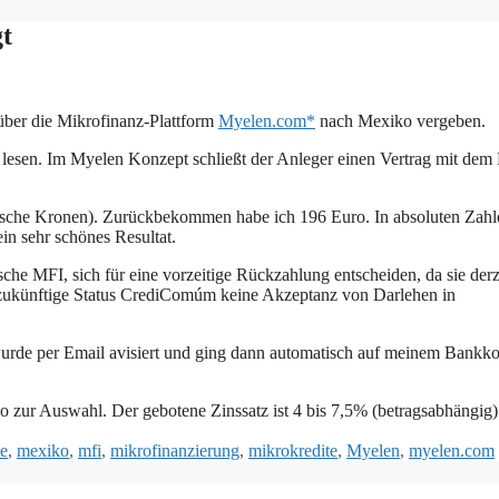
gt
ber die Mikrofinanz-Plattform
Myelen.com*
nach Mexiko vergeben.
lesen. Im Myelen Konzept schließt der Anleger einen Vertrag mit dem
chische Kronen). Zurückbekommen habe ich 196 Euro. In absoluten Zahl
in sehr schönes Resultat.
e MFI, sich für eine vorzeitige Rückzahlung entscheiden, da sie derz
 zukünftige Status CrediComúm keine Akzeptanz von Darlehen in
wurde per Email avisiert und ging dann automatisch auf meinem Bankk
 zur Auswahl. Der gebotene Zinssatz ist 4 bis 7,5% (betragsabhängig)
gwörter
te
,
mexiko
,
mfi
,
mikrofinanzierung
,
mikrokredite
,
Myelen
,
myelen.com