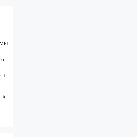
 MFI.
en
eit
onto
.