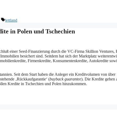
Schlagwörter
lettland
ite in Polen und Tschechien
hluß einer Seed-Finanzierung durch die VC-Firma Skillion Ventures, 
Immobilien besichert sind. Seitdem hat sich der Marktplatz weiterentwi
mmobilienkredite, Firmenkredite, Konsumentenkredite, Autokredite sow
annien. Seit dem Start haben die Anleger ein Kreditvolumen von über
estehende ‚Rückkaufgarantie‘ (
buyback guarantee
). Die Kredite gehen 
sollen Kredite in Tschechien und Polen hinzukommen.