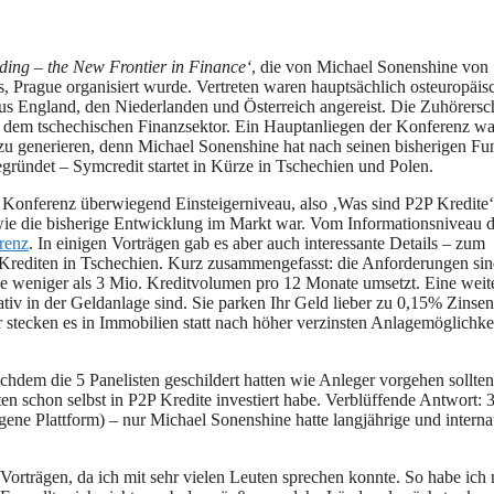
ing – the New Frontier in Finance‘
, die von Michael Sonenshine von
 Prague organisiert wurde. Vertreten waren hauptsächlich osteuropäis
aus England, den Niederlanden und Österreich angereist. Die Zuhörersc
s dem tschechischen Finanzsektor. Ein Hauptanliegen der Konferenz wa
 zu generieren, denn Michael Sonenshine hat nach seinen bisherigen Fu
gründet – Symcredit startet in Kürze in Tschechien und Polen.
 Konferenz überwiegend Einsteigerniveau, also ‚Was sind P2P Kredite‘
wie die bisherige Entwicklung im Markt war. Vom Informationsniveau d
renz
. In einigen Vorträgen gab es aber auch interessante Details – zum
 Krediten in Tschechien. Kurz zusammengefasst: die Anforderungen si
ase weniger als 3 Mio. Kreditvolumen pro 12 Monate umsetzt. Eine weit
tiv in der Geldanlage sind. Sie parken Ihr Geld lieber zu 0,15% Zinsen
er stecken es in Immobilien statt nach höher verzinsten Anlagemöglichke
em die 5 Panelisten geschildert hatten wie Anleger vorgehen sollte
en schon selbst in P2P Kredite investiert habe. Verblüffende Antwort: 
e eigene Plattform) – nur Michael Sonenshine hatte langjährige und interna
orträgen, da ich mit sehr vielen Leuten sprechen konnte. So habe ich 