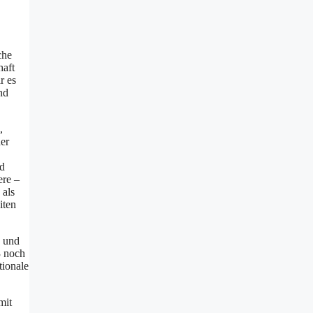
che
haft
r es
nd
,
er
nd
ere –
 als
iten
n und
3 noch
tionale
mit