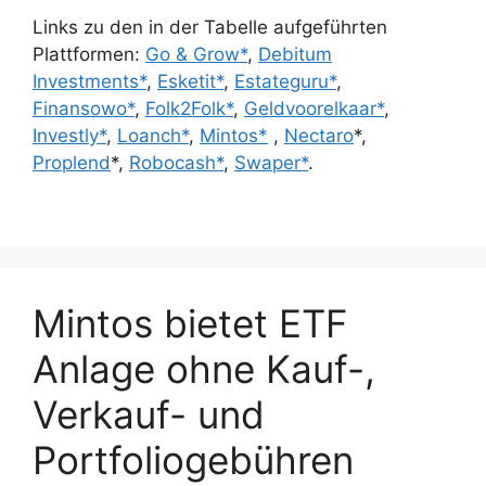
Links zu den in der Tabelle aufgeführten
Plattformen:
Go & Grow*
,
Debitum
Investments*
,
Esketit*
,
Estateguru*
,
Finansowo*
,
Folk2Folk*
,
Geldvoorelkaar*
,
Investly*
,
Loanch*
,
Mintos*
,
Nectaro
*,
Proplend
*,
Robocash*
,
Swaper*
.
Mintos bietet ETF
Anlage ohne Kauf-,
Verkauf- und
Portfoliogebühren