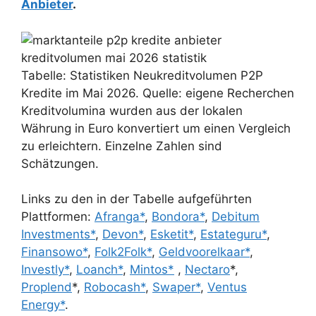
Anbieter
.
Tabelle: Statistiken Neukreditvolumen P2P
Kredite im Mai 2026. Quelle: eigene Recherchen
Kreditvolumina wurden aus der lokalen
Währung in Euro konvertiert um einen Vergleich
zu erleichtern. Einzelne Zahlen sind
Schätzungen.
Links zu den in der Tabelle aufgeführten
Plattformen:
Afranga*
,
Bondora*
,
Debitum
Investments*
,
Devon*
,
Esketit*
,
Estateguru*
,
Finansowo*
,
Folk2Folk*
,
Geldvoorelkaar*
,
Investly*
,
Loanch*
,
Mintos*
,
Nectaro
*,
Proplend
*,
Robocash*
,
Swaper*
,
Ventus
Energy*
.