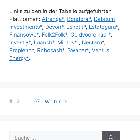
Links zu den in der Tabelle aufgeführten
Plattformen:
Afranga*
,
Bondora*
,
Debitum
Investments*
,
Devon*
,
Esketit*
,
Estateguru*
,
Finansowo*
,
Folk2Folk*
,
Geldvoorelkaar*
,
Investly*
,
Loanch*
,
Mintos*
,
Nectaro
*,
Proplend
*,
Robocash*
,
Swaper*
,
Ventus
Energy*
.
Seite
Seite
Seite
1
2
…
97
Weiter
→
Suche