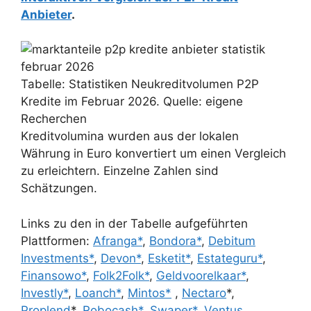
Anbieter
.
Tabelle: Statistiken Neukreditvolumen P2P
Kredite im Februar 2026. Quelle: eigene
Recherchen
Kreditvolumina wurden aus der lokalen
Währung in Euro konvertiert um einen Vergleich
zu erleichtern. Einzelne Zahlen sind
Schätzungen.
Links zu den in der Tabelle aufgeführten
Plattformen:
Afranga*
,
Bondora*
,
Debitum
Investments*
,
Devon*
,
Esketit*
,
Estateguru*
,
Finansowo*
,
Folk2Folk*
,
Geldvoorelkaar*
,
Investly*
,
Loanch*
,
Mintos*
,
Nectaro
*,
Proplend
*,
Robocash*
,
Swaper*
,
Ventus