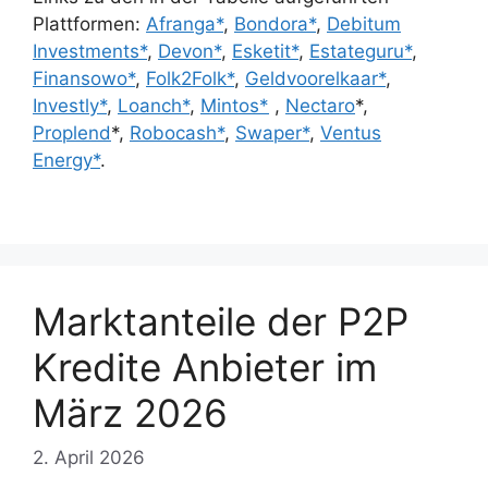
Plattformen:
Afranga*
,
Bondora*
,
Debitum
Investments*
,
Devon*
,
Esketit*
,
Estateguru*
,
Finansowo*
,
Folk2Folk*
,
Geldvoorelkaar*
,
Investly*
,
Loanch*
,
Mintos*
,
Nectaro
*,
Proplend
*,
Robocash*
,
Swaper*
,
Ventus
Energy*
.
Marktanteile der P2P
Kredite Anbieter im
März 2026
2. April 2026