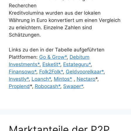
Recherchen
Kreditvolumina wurden aus der lokalen
Währung in Euro konvertiert um einen Vergleich
zu erleichtern. Einzelne Zahlen sind
Schätzungen.
Links zu den in der Tabelle aufgeführten
Plattformen:
Go & Grow*
,
Debitum
Investments*
,
Esketit*
,
Estateguru*
,
Finansowo*
,
Folk2Folk*
,
Geldvoorelkaar*
,
Investly*
,
Loanch*
,
Mintos*
,
Nectaro
*,
Proplend
*,
Robocash*
,
Swaper*
.
Marktanteile der P2P