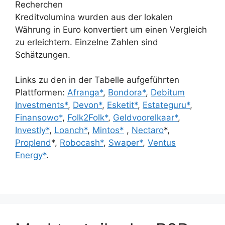
Recherchen
Kreditvolumina wurden aus der lokalen
Währung in Euro konvertiert um einen Vergleich
zu erleichtern. Einzelne Zahlen sind
Schätzungen.
Links zu den in der Tabelle aufgeführten
Plattformen:
Afranga*
,
Bondora*
,
Debitum
Investments*
,
Devon*
,
Esketit*
,
Estateguru*
,
Finansowo*
,
Folk2Folk*
,
Geldvoorelkaar*
,
Investly*
,
Loanch*
,
Mintos*
,
Nectaro
*,
Proplend
*,
Robocash*
,
Swaper*
,
Ventus
Energy*
.