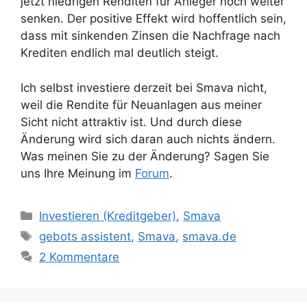
jetzt niedrigen Renditen für Anleger noch weiter
senken. Der positive Effekt wird hoffentlich sein,
dass mit sinkenden Zinsen die Nachfrage nach
Krediten endlich mal deutlich steigt.
Ich selbst investiere derzeit bei Smava nicht,
weil die Rendite für Neuanlagen aus meiner
Sicht nicht attraktiv ist. Und durch diese
Änderung wird sich daran auch nichts ändern.
Was meinen Sie zu der Änderung? Sagen Sie
uns Ihre Meinung im
Forum
.
Kategorien
Investieren (Kreditgeber)
,
Smava
Schlagwörter
gebots assistent
,
Smava
,
smava.de
2 Kommentare