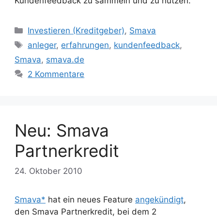
Kundenfeedback zu sammeln und zu nutzen.
Kategorien
Investieren (Kreditgeber)
,
Smava
Schlagwörter
anleger
,
erfahrungen
,
kundenfeedback
,
Smava
,
smava.de
2 Kommentare
Neu: Smava
Partnerkredit
24. Oktober 2010
Smava*
hat ein neues Feature
angekündigt
,
den Smava Partnerkredit, bei dem 2