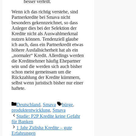
besser verteilt.
Wenn ich das richtig verstehe, sind
Partnerkredite bei Smava nicht
besonders gekennzeichnet, so dass
Anleger dies bei der Selektion der
Kredite nicht als Auswahlmerkmal
nutzen können. Tendenziell glaube
ich auch, dass ein Partnerkredit etwas
höhere Ausfallsicherheit hat als ein
„normaler“ Kredit. Allerdings werden
die Kreditnehmer häufig Ehepartner
sein und die werden sich auch bisher
schon meist gemeinsam um die
Rückzahlung der Kredite kümmern,
selbst wenn juristisch bisher nur einer
haftete.
Kategorien
Schlagwörter
Deutschland
,
Smava
bürge
,
produktentwicklung
,
Smava
Studie: P2P Kredite keine Gefahr
für Banken
1 Jahr Zidisha Kredite – gute
Erfahrungen