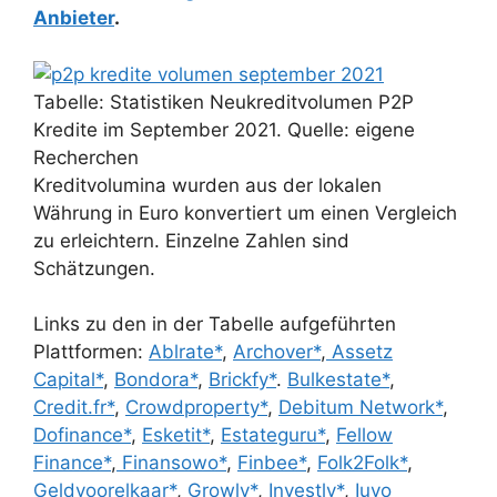
Anbieter
.
Tabelle: Statistiken Neukreditvolumen P2P
Kredite im September 2021. Quelle: eigene
Recherchen
Kreditvolumina wurden aus der lokalen
Währung in Euro konvertiert um einen Vergleich
zu erleichtern. Einzelne Zahlen sind
Schätzungen.
Links zu den in der Tabelle aufgeführten
Plattformen:
Ablrate*
,
Archover*
,
Assetz
Capital*
,
Bondora*
,
Brickfy*
.
Bulkestate*
,
Credit.fr*
,
Crowdproperty*
,
Debitum Network*
,
Dofinance*
,
Esketit*
,
Estateguru*
,
Fellow
Finance*
,
Finansowo*
,
Finbee*
,
Folk2Folk*
,
Geldvoorelkaar*
,
Growly*
,
Investly*
,
Iuvo