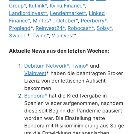
Group*
,
Kuflink*
,
Kviku.Finance*
,
Landlordinvest*
,
Lendermarket*
,
Linked
Finance*
,
Mintos*
,
October
*,
Peerberry*
,
Proplend
*,
Reinvest24*
,
Robocash*
,
Soisy*
,
Swaper
*,
Twino
*,
Viainvest
*
Aktuelle News aus den letzten Wochen:
Debitum Network*
,
Twino
* und
Viainvest
* haben die beantragten Broker
Lizenz von der lettischen Aufischt
bekommen
Bondora*
hat die Kreditvergabe in
Spanien wieder aufgenommen, nachdem
diese seit Beginn der Pandemie pausiert
worden war. Die Einstellung hatte
Bondora mit Risikominimierung aus Sorge
um die Entwicklung der spanischen