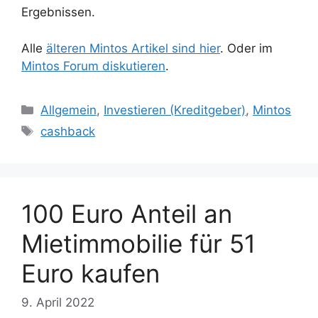
Ergebnissen.
Alle
älteren Mintos Artikel sind hier
. Oder im
Mintos Forum diskutieren
.
Kategorien
Allgemein
,
Investieren (Kreditgeber)
,
Mintos
Schlagwörter
cashback
100 Euro Anteil an
Mietimmobilie für 51
Euro kaufen
9. April 2022