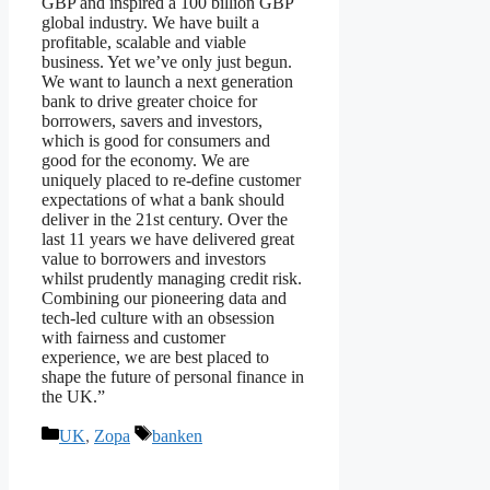
GBP and inspired a 100 billion GBP
global industry. We have built a
profitable, scalable and viable
business. Yet we’ve only just begun.
We want to launch a next generation
bank to drive greater choice for
borrowers, savers and investors,
which is good for consumers and
good for the economy. We are
uniquely placed to re-define customer
expectations of what a bank should
deliver in the 21st century. Over the
last 11 years we have delivered great
value to borrowers and investors
whilst prudently managing credit risk.
Combining our pioneering data and
tech-led culture with an obsession
with fairness and customer
experience, we are best placed to
shape the future of personal finance in
the UK.”
Kategorien
Schlagwörter
UK
,
Zopa
banken