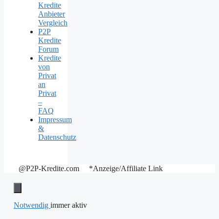
Kredite
Anbieter
Vergleich
P2P
Kredite
Forum
Kredite
von
Privat
an
Privat
–
FAQ
Impressum
&
Datenschutz
@P2P-Kredite.com *Anzeige/Affiliate Link
Notwendig
immer aktiv