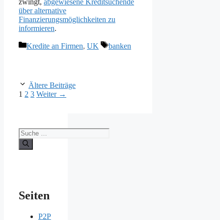
zwingt,
abgewiesene Kreditsuchende
über alternative
Finanzierungsmöglichkeiten zu
informieren
.
Kategorien
Schlagwörter
Kredite an Firmen
,
UK
banken
Ältere Beiträge
Seite
Seite
Seite
1
2
3
Weiter
→
Suche
nach:
Seiten
P2P