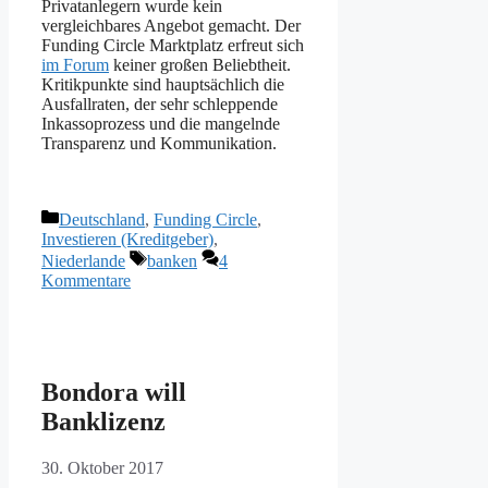
Privatanlegern wurde kein
vergleichbares Angebot gemacht. Der
Funding Circle Marktplatz erfreut sich
im Forum
keiner großen Beliebtheit.
Kritikpunkte sind hauptsächlich die
Ausfallraten, der sehr schleppende
Inkassoprozess und die mangelnde
Transparenz und Kommunikation.
Kategorien
Deutschland
,
Funding Circle
,
Investieren (Kreditgeber)
,
Schlagwörter
Niederlande
banken
4
Kommentare
Bondora will
Banklizenz
30. Oktober 2017