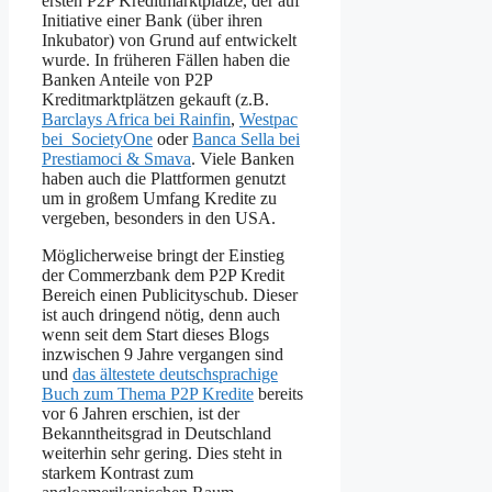
ersten P2P Kreditmarktplätze, der auf
Initiative einer Bank (über ihren
Inkubator) von Grund auf entwickelt
wurde. In früheren Fällen haben die
Banken Anteile von P2P
Kreditmarktplätzen gekauft (z.B.
Barclays Africa bei Rainfin
,
Westpac
bei SocietyOne
oder
Banca Sella bei
Prestiamoci & Smava
. Viele Banken
haben auch die Plattformen genutzt
um in großem Umfang Kredite zu
vergeben, besonders in den USA.
Möglicherweise bringt der Einstieg
der Commerzbank dem P2P Kredit
Bereich einen Publicityschub. Dieser
ist auch dringend nötig, denn auch
wenn seit dem Start dieses Blogs
inzwischen 9 Jahre vergangen sind
und
das ältestete deutschsprachige
Buch zum Thema P2P Kredite
bereits
vor 6 Jahren erschien, ist der
Bekanntheitsgrad in Deutschland
weiterhin sehr gering. Dies steht in
starkem Kontrast zum