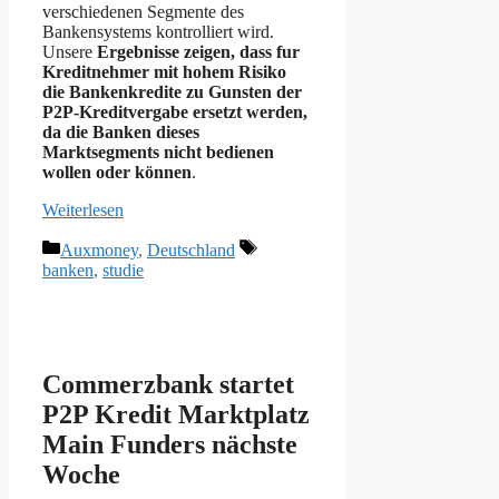
verschiedenen Segmente des
Bankensystems kontrolliert wird.
Unsere
Ergebnisse zeigen, dass fur
Kreditnehmer mit hohem Risiko
die Bankenkredite zu Gunsten der
P2P-Kreditvergabe ersetzt werden,
da die Banken dieses
Marktsegments nicht bedienen
wollen oder können
.
Weiterlesen
Kategorien
Schlagwörter
Auxmoney
,
Deutschland
banken
,
studie
Commerzbank startet
P2P Kredit Marktplatz
Main Funders nächste
Woche