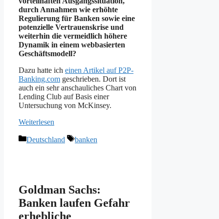
vorteilhaften Ausgangssituation,
durch Annahmen wie erhöhte
Regulierung für Banken sowie eine
potenzielle Vertrauenskrise und
weiterhin die vermeidlich höhere
Dynamik in einem webbasierten
Geschäftsmodell?
Dazu hatte ich
einen Artikel auf P2P-
Banking.com
geschrieben. Dort ist
auch ein sehr anschauliches Chart von
Lending Club auf Basis einer
Untersuchung von McKinsey.
Weiterlesen
Kategorien
Schlagwörter
Deutschland
banken
Goldman Sachs:
Banken laufen Gefahr
erhebliche