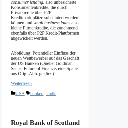
consumer lending
, also unbesicherte
Konsumentenkredite, die durch
Privatkredite über P2P
Kreditmarktplätze substituiert werden
können und
small business loans
also
kleine Firmenkredite, die zunehmend
ebenfalls über P2P Kredit-Plattformen
abgewickelt werden.
Abbildung: Potentieller Einfluss der
neuen Wettbewerber auf das Geschäft
der US Banken (Quelle: Goldman
Sachs: Future of Finance; eine Spalte
aus Orig.-Abb. gekürzt)
Weiterlesen
Kategorien
Schlagwörter
USA
banken
,
studie
Royal Bank of Scotland