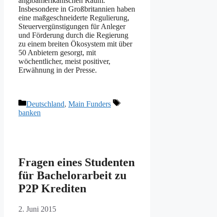
angloamerikanischen Raum.
Insbesondere in Großbritannien haben
eine maßgeschneiderte Regulierung,
Steuervergünstigungen für Anleger
und Förderung durch die Regierung
zu einem breiten Ökosystem mit über
50 Anbietern gesorgt, mit
wöchentlicher, meist positiver,
Erwähnung in der Presse.
Kategorien
Schlagwörter
Deutschland
,
Main Funders
banken
Fragen eines Studenten
für Bachelorarbeit zu
P2P Krediten
2. Juni 2015