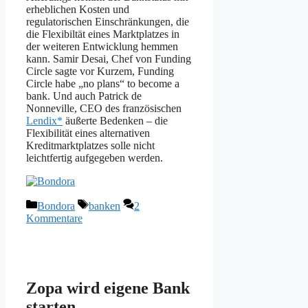
erheblichen Kosten und
regulatorischen Einschränkungen, die
die Flexibiltät eines Marktplatzes in
der weiteren Entwicklung hemmen
kann. Samir Desai, Chef von Funding
Circle sagte vor Kurzem, Funding
Circle habe „no plans“ to become a
bank. Und auch Patrick de
Nonneville, CEO des französischen
Lendix*
äußerte Bedenken – die
Flexibilität eines alternativen
Kreditmarktplatzes solle nicht
leichtfertig aufgegeben werden.
Kategorien
Schlagwörter
Bondora
banken
2
Kommentare
Zopa wird eigene Bank
starten