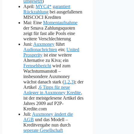
umgesetzt
)
April:
MYC4*
garantiert
Rückzahlung
bei ausgefallenen
MISCOCI Krediten
Mai: Eine
Momentaufnahme
der Smava Zahlungsquoten
zeigt für fast alle Pools eine
weitere Verschlechterung
Juni:
Auxmoney
führt
Audionachrichten
ein;
United
Prosperity
ist eine weitere
Alternative zu Kiva; ein
Fernsehbericht
wird zum
Wachstumsanstoß –
insbesondere Auxmoney
wächst danach stark (
1
,
2
,
3
); der
Artikel ‚
6 Tipps für neue
Anleger in Auxmoney Kredite
‚
ist der meistgelesene Artikel des
Jahres 2009 auf P2P-
Kredite.com
Juli:
Auxmoney ändert die
AGB
und das Modell –
Kreditvergabe nun durch
seperate Gesellschaft