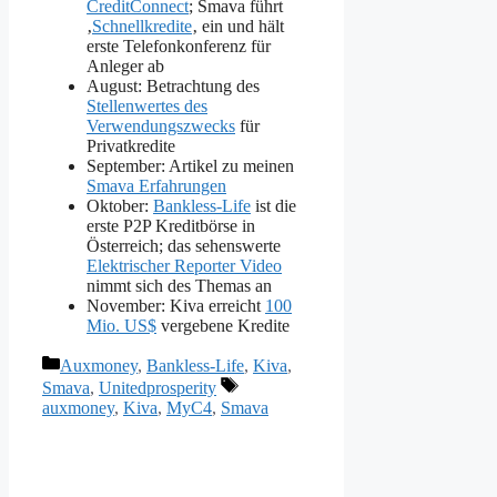
CreditConnect
; Smava führt
‚
Schnellkredite
‚ ein und hält
erste Telefonkonferenz für
Anleger ab
August: Betrachtung des
Stellenwertes des
Verwendungszwecks
für
Privatkredite
September: Artikel zu meinen
Smava Erfahrungen
Oktober:
Bankless-Life
ist die
erste P2P Kreditbörse in
Österreich; das sehenswerte
Elektrischer Reporter Video
nimmt sich des Themas an
November: Kiva erreicht
100
Mio. US$
vergebene Kredite
Kategorien
Auxmoney
,
Bankless-Life
,
Kiva
,
Schlagwörter
Smava
,
Unitedprosperity
auxmoney
,
Kiva
,
MyC4
,
Smava