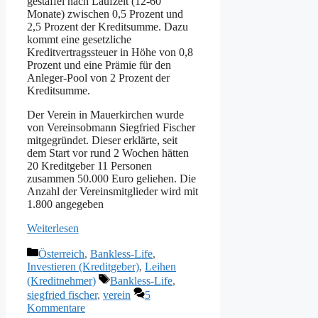
gestaffel nach Laufzeit (12-60
Monate) zwischen 0,5 Prozent und
2,5 Prozent der Kreditsumme. Dazu
kommt eine gesetzliche
Kreditvertragssteuer in Höhe von 0,8
Prozent und eine Prämie für den
Anleger-Pool von 2 Prozent der
Kreditsumme.
Der Verein in Mauerkirchen wurde
von Vereinsobmann Siegfried Fischer
mitgegründet. Dieser erklärte, seit
dem Start vor rund 2 Wochen hätten
20 Kreditgeber 11 Personen
zusammen 50.000 Euro geliehen. Die
Anzahl der Vereinsmitglieder wird mit
1.800 angegeben
Weiterlesen
Kategorien
Österreich
,
Bankless-Life
,
Investieren (Kreditgeber)
,
Leihen
Schlagwörter
(Kreditnehmer)
Bankless-Life
,
siegfried fischer
,
verein
5
Kommentare