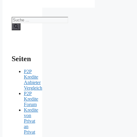
Suche
nach:
Seiten
P2P
Kredite
Anbieter
Vergleich
P2P
Kredite
Forum
Kredite
von
Privat
an
Privat