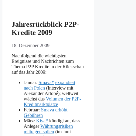
Jahresrückblick P2P-
Kredite 2009
18. Dezember 2009
Nachfolgend die wichtigsten
Ereignisse und Nachrichten zum
Thema P2P Kredite in der Rückschau
auf das Jahr 2009:
Januar:
Smava*
expandiert
nach Polen
(Interview mit
Alexander Artopé); weltweit
wächst das
Volumen der P2P-
Kreditmarktplätze
Februar:
Smava erhöht
Gebühren
März:
Kiva*
kündigt an, dass
Anleger
Währungsrisiken
mittragen sollen
(im Juni