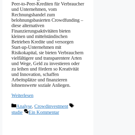
Peer-to-Peer-Krediten für Verbraucher
und Unternehmen, vom
Rechnungshandel zum
belohnungsbasierten Crowdfunding –
diese alternativen
Finanzierungsaktivitäten bieten
kleinen und mittelständischen
Betrieben Kredite und versorgen
Start-up-Unternehmen mit
Risikokapital, sie bieten Verbrauchern
vielfältigere und transparentere Arten
und Wege, Geld zu investieren oder
zu leihen und fördern so Kreativität
und Innovation, schaffen
Arbeitsplätze und finanzieren
lohnenswerte soziale Anliegen.
Weiterlesen
Kategorien
Schlagwörter
Analyse
,
Crowdinvestment
studie
Ein Kommentar