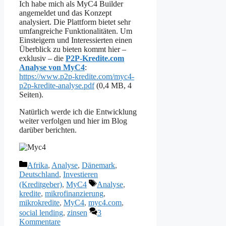
Ich habe mich als MyC4 Builder
angemeldet und das Konzept
analysiert. Die Plattform bietet sehr
umfangreiche Funktionalitäten. Um
Einsteigern und Interessierten einen
Überblick zu bieten kommt hier –
exklusiv – die
P2P-Kredite.com
Analyse von MyC4
:
https://www.p2p-kredite.com/myc4-
p2p-kredite-analyse.pdf
(0,4 MB, 4
Seiten).
Natürlich werde ich die Entwicklung
weiter verfolgen und hier im Blog
darüber berichten.
Kategorien
Afrika
,
Analyse
,
Dänemark
,
Deutschland
,
Investieren
Schlagwörter
(Kreditgeber)
,
MyC4
Analyse
,
kredite
,
mikrofinanzierung
,
mikrokredite
,
MyC4
,
myc4.com
,
social lending
,
zinsen
3
Kommentare