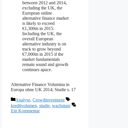
between 2012 and 2014,
excluding the UK, the
European online
alternative finance market
is likely to exceed
€1,300m in 2015.
Including the UK, the
overall European
alternative industry is on
track to grow beyond
€7,000m in 2015 if the
market fundamentals
remain sound and growth
continues apace.
Alternative Finance Volumina in
Europa ohne UK 2014; Studie s. 17
Kategorien
Schlagwörter
Analyse
,
Crowdinvestment
kreditvolumen
,
studie
,
wachstum
Ein Kommentar