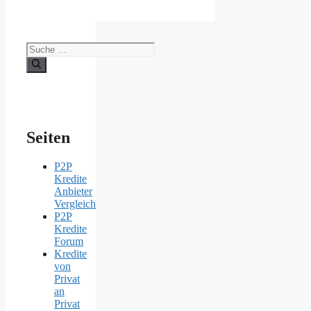
Suche
nach:
Seiten
P2P
Kredite
Anbieter
Vergleich
P2P
Kredite
Forum
Kredite
von
Privat
an
Privat