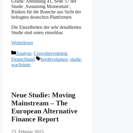
Grafik: Abbildung 41, Seite 57 der
Studie ‚Sustaining Momentum‘,
Risiken für die Branche aus Sicht der
befragten deutschen Plattformen
Die Einzelheiten der sehr detaillierten
Studie sind unten einsehbar.
Weiterlesen
Kategorien
Analyse
,
Crowdinvestment
,
Schlagwörter
Deutschland
kreditvolumen
,
studie
,
wachstum
Neue Studie: Moving
Mainstream – The
European Alternative
Finance Report
23. Februar 2015