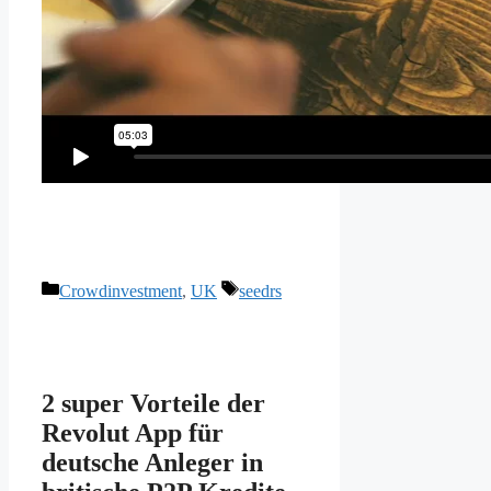
Kategorien
Schlagwörter
Crowdinvestment
,
UK
seedrs
2 super Vorteile der
Revolut App für
deutsche Anleger in