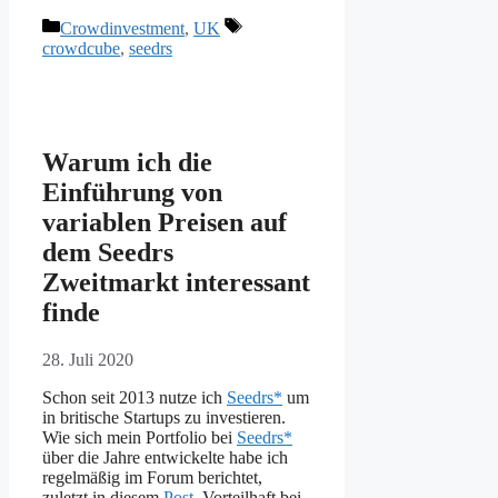
Kategorien
Schlagwörter
Crowdinvestment
,
UK
crowdcube
,
seedrs
Warum ich die
Einführung von
variablen Preisen auf
dem Seedrs
Zweitmarkt interessant
finde
28. Juli 2020
Schon seit 2013 nutze ich
Seedrs*
um
in britische Startups zu investieren.
Wie sich mein Portfolio bei
Seedrs*
über die Jahre entwickelte habe ich
regelmäßig im Forum berichtet,
zuletzt in diesem
Post
. Vorteilhaft bei