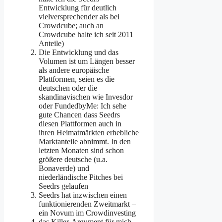
Entwicklung für deutlich
vielversprechender als bei
Crowdcube; auch an
Crowdcube halte ich seit 2011
Anteile)
Die Entwicklung und das
Volumen ist um Längen besser
als andere europäische
Plattformen, seien es die
deutschen oder die
skandinavischen wie Invesdor
oder FundedbyMe: Ich sehe
gute Chancen dass Seedrs
diesen Plattformen auch in
ihren Heimatmärkten erhebliche
Marktanteile abnimmt. In den
letzten Monaten sind schon
größere deutsche (u.a.
Bonaverde) und
niederländische Pitches bei
Seedrs gelaufen
Seedrs hat inzwischen einen
funktionierenden Zweitmarkt –
ein Novum im Crowdinvesting
das Killer-Argument für mich