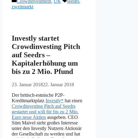
Kategorien
Schlagwörter
Crowdinvestment
,
UK
seedrs
,
zweitmarkt
Investly startet
Crowdinvesting Pitch
auf Seedrs –
Kapitalerhöhung um
bis zu 2 Mio. Pfund
23. Januar 2018
22. Januar 2018
Der britisch-estnische P2P-
Kreditmarktplatz
Investly*
hat einen
Crowdinvesting Pitch auf Seedrs
gestartet und will für bis zu 2 Mio.
Euro neue Aktien
ausgeben. CEO
Siim Maivel sieht großes Interesse
unter den Investly Nutzern Aktionär
der Gesellschaft zu werden und hat