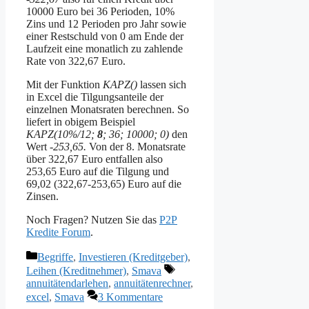
10000 Euro bei 36 Perioden, 10%
Zins und 12 Perioden pro Jahr sowie
einer Restschuld von 0 am Ende der
Laufzeit eine monatlich zu zahlende
Rate von 322,67 Euro.
Mit der Funktion
KAPZ()
lassen sich
in Excel die Tilgungsanteile der
einzelnen Monatsraten berechnen. So
liefert in obigem Beispiel
KAPZ(10%/12;
8
; 36; 10000; 0)
den
Wert
-253,65.
Von der 8. Monatsrate
über 322,67 Euro entfallen also
253,65 Euro auf die Tilgung und
69,02 (322,67-253,65) Euro auf die
Zinsen.
Noch Fragen? Nutzen Sie das
P2P
Kredite Forum
.
Kategorien
Begriffe
,
Investieren (Kreditgeber)
,
Schlagwörter
Leihen (Kreditnehmer)
,
Smava
annuitätendarlehen
,
annuitätenrechner
,
excel
,
Smava
3 Kommentare