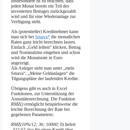
Insbesondere ist zu beachten, dass
jeden Monat bereits ein Teil des
investierten Betrages zurückgezahlt
wird und für eine Wiederanlage zur
Verfügung steht.
Als (potentieller) Kreditnehmer kann
man sich bei
Smava*
die monatlichen
Raten ganz leicht berechnen lassen.
Einfach „Geld leihen“ klicken, Betrag
und Nominalzins eingeben und schon
wird die Monatsrate in Euro
angezeigt.
Als Anleger sieht man unter „mein
Smava“, „Meine Geldanlagen“ die
Tilgungspläne der laufenden Kredite.
Übrigens gibt es auch in Excel
Funktionen, zur Unterstützung der
Annuitätenrechnung. Die Funktion
RMZ()
ermöglicht beispielsweise die
leichte Berechnung der Rate bei
gegebenen Parametern:
RMZ(10%/12; 36; 10000; 0)
liefert
-322,67
also für einen Kredit über