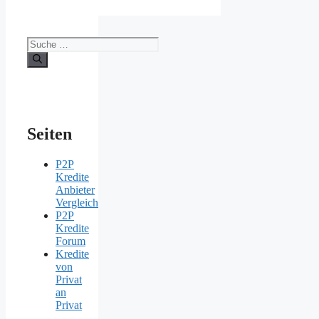
Suche
nach:
Seiten
P2P
Kredite
Anbieter
Vergleich
P2P
Kredite
Forum
Kredite
von
Privat
an
Privat
–