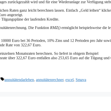
etrages zurückgezahlt wird und für eine Wiederanlage zur Verfügung steht
ichen Raten ganz leicht berechnen lassen. Einfach „Geld leihen“ klicke
uro angezeigt.
Tilgungspläne der laufenden Kredite.
nnuitätenrechnung. Die Funktion
RMZ()
ermöglicht beispielsweise die le
r 10000 Euro bei 36 Perioden, 10% Zins und 12 Perioden pro Jahr sow
ende Rate von 322,67 Euro.
 einzelnen Monatsraten berechnen. So liefert in obigem Beispiel
rate über 322,67 Euro entfallen also 253,65 Euro auf die Tilgung und
Schlagwörter
annuitätendarlehen
,
annuitätenrechner
,
excel
,
Smava