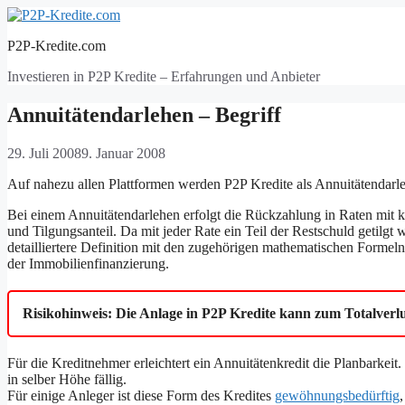
Zum
Inhalt
P2P-Kredite.com
springen
Investieren in P2P Kredite – Erfahrungen und Anbieter
Annuitätendarlehen – Begriff
29. Juli 2008
9. Januar 2008
Auf nahezu allen Plattformen werden P2P Kredite als Annuitätendarl
Bei einem Annuitätendarlehen erfolgt die Rückzahlung in Raten mit k
und Tilgungsanteil. Da mit jeder Rate ein Teil der Restschuld getilgt 
detailliertere Definition mit den zugehörigen mathematischen Formeln
der Immobilienfinanzierung.
Risikohinweis: Die Anlage in P2P Kredite kann zum Totalverlu
Für die Kreditnehmer erleichtert ein Annuitätenkredit die Planbarkeit.
in selber Höhe fällig.
Für einige Anleger ist diese Form des Kredites
gewöhnungsbedürftig