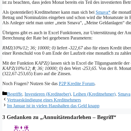
ist zu beachten, dass jeden Monat bereits ein Teil des investierten B
Als (potentieller) Kreditnehmer kann man sich bei
Smava*
die monatl
Betrag und Nominalzins eingeben und schon wird die Monatsrate in E
Als Anleger sieht man unter „mein Smava“, „Meine Geldanlagen“ die 
Übrigens gibt es auch in Excel Funktionen, zur Unterstützung der A
Berechnung der Rate bei gegebenen Parametern:
RMZ(10%/12; 36; 10000; 0)
liefert
-322,67
also für einen Kredit übe
einer Restschuld von 0 am Ende der Laufzeit eine monatlich zu zahl
Mit der Funktion
KAPZ()
lassen sich in Excel die Tilgungsanteile der
KAPZ(10%/12;
8
; 36; 10000; 0)
den Wert
-253,65.
Von der 8. Monats
(322,67-253,65) Euro auf die Zinsen.
Noch Fragen? Nutzen Sie das
P2P Kredite Forum
.
Kategorien
Begriffe
,
Investieren (Kreditgeber)
,
Leihen (Kreditnehmer)
,
Smava
Vertragskündigung eines Kreditnehmers
Im Januar ist in vielen Haushalten das Geld knapp
3 Gedanken zu „Annuitätendarlehen – Begriff“