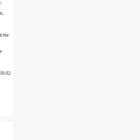
.
n,
ichte
ie
 69,02