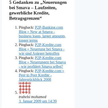
5 Gedanken zu „Neuerungen
bei Smava – Laufzeiten,
gewerbliche Kredite,
Betragsgrenzen“
Pingback:
P2P-Banking.com
Blog » New at Smava -
business loans, larger amounts,
longer terms
Pingback:
P2P-Kredite.com
Blog » Neuerung bei Smava -
wie sind Anleger betroffen
Pingback:
P2P-Kredite.com
Blog » Neuerungen bei Smava
- wie profitiert Smava selbst?
Pingback:
P2P-Kredite.com »
Peer to Peer Kredite -
Jahresrückblick 2008
trabelsi mohamed
3. Januar 2009 um 14:39