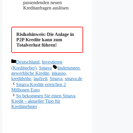
passendenden neuen
Kreditanfragen auslösen
Risikohinweis: Die Anlage in
P2P Kredite kann zum
Totalverlust führen!
Kategorien
Deutschland
,
Investieren
Schlagwörter
(Kreditgeber)
,
Smava
änderungen
,
gewerbliche Kredite
,
inkasso
,
kredithöhe
,
laufzeit
,
Smava
,
smava.de
Smava Kredite erreichen 2
Millionen Euro
So bekommen Sie einen Smava
Kredit – aktueller Tipp für
Kreditnehmer