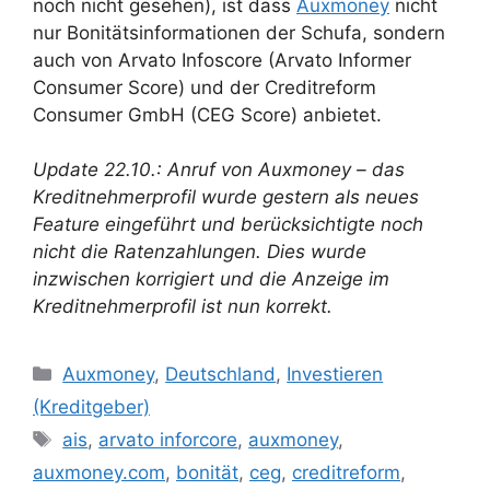
noch nicht gesehen), ist dass
Auxmoney
nicht
nur Bonitätsinformationen der Schufa, sondern
auch von Arvato Infoscore (Arvato Informer
Consumer Score) und der Creditreform
Consumer GmbH (CEG Score) anbietet.
Update 22.10.: Anruf von Auxmoney – das
Kreditnehmerprofil wurde gestern als neues
Feature eingeführt und berücksichtigte noch
nicht die Ratenzahlungen. Dies wurde
inzwischen korrigiert und die Anzeige im
Kreditnehmerprofil ist nun korrekt.
Kategorien
Auxmoney
,
Deutschland
,
Investieren
(Kreditgeber)
Schlagwörter
ais
,
arvato inforcore
,
auxmoney
,
auxmoney.com
,
bonität
,
ceg
,
creditreform
,