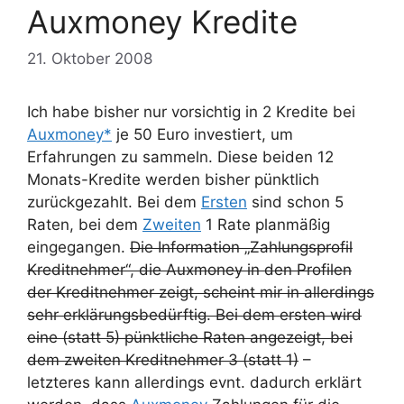
Auxmoney Kredite
21. Oktober 2008
Ich habe bisher nur vorsichtig in 2 Kredite bei
Auxmoney*
je 50 Euro investiert, um
Erfahrungen zu sammeln. Diese beiden 12
Monats-Kredite werden bisher pünktlich
zurückgezahlt. Bei dem
Ersten
sind schon 5
Raten, bei dem
Zweiten
1 Rate planmäßig
eingegangen.
Die Information „Zahlungsprofil
Kreditnehmer“, die Auxmoney in den Profilen
der Kreditnehmer zeigt, scheint mir in allerdings
sehr erklärungsbedürftig. Bei dem ersten wird
eine (statt 5) pünktliche Raten angezeigt, bei
dem zweiten Kreditnehmer 3 (statt 1)
–
letzteres kann allerdings evnt. dadurch erklärt