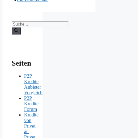
Suche
nach:
Seiten
P2P
Kredite
Anbieter
Vergleich
P2P
Kredite
Forum
Kredite
von
Privat
an
Privat