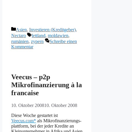
Kategorien
Asien
,
Investieren (Kreditgeber)
,
Schlagwörter
Nectaro
lettland
,
moldawien
,
rumänien
,
zypern
Schreibe einen
Kommentar
Veecus – p2p
Mikrofinanzierung à la
francaise
10. Oktober 2008
10. Oktober 2008
Diese Woche gestartet ist
Veecus.com*
als Mikrofinanzierungs-
plattform, bei der jeder Kredite an
Kleinunternehmer in Afrika und Asien