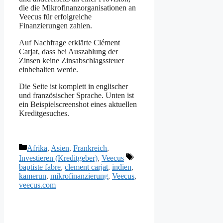
die die Mikrofinanzorganisationen an
Veecus für erfolgreiche
Finanzierungen zahlen.
Auf Nachfrage erklärte Clément
Carjat, dass bei Auszahlung der
Zinsen keine Zinsabschlagssteuer
einbehalten werde.
Die Seite ist komplett in englischer
und französischer Sprache. Unten ist
ein Beispielscreenshot eines aktuellen
Kreditgesuches.
Kategorien
Afrika
,
Asien
,
Frankreich
,
Schlagwörter
Investieren (Kreditgeber)
,
Veecus
baptiste fabre
,
clement carjat
,
indien
,
kamerun
,
mikrofinanzierung
,
Veecus
,
veecus.com