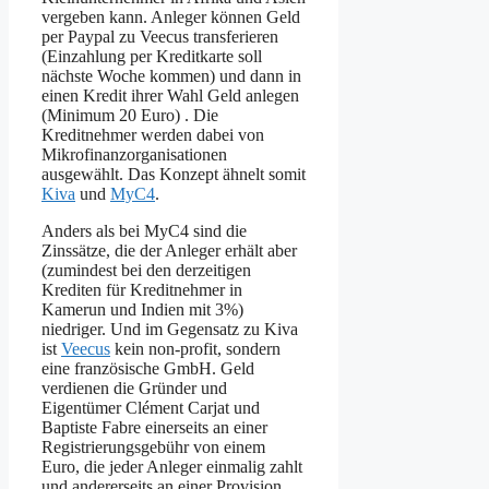
vergeben kann. Anleger können Geld
per Paypal zu Veecus transferieren
(Einzahlung per Kreditkarte soll
nächste Woche kommen) und dann in
einen Kredit ihrer Wahl Geld anlegen
(Minimum 20 Euro) . Die
Kreditnehmer werden dabei von
Mikrofinanzorganisationen
ausgewählt. Das Konzept ähnelt somit
Kiva
und
MyC4
.
Anders als bei MyC4 sind die
Zinssätze, die der Anleger erhält aber
(zumindest bei den derzeitigen
Krediten für Kreditnehmer in
Kamerun und Indien mit 3%)
niedriger. Und im Gegensatz zu Kiva
ist
Veecus
kein non-profit, sondern
eine französische GmbH. Geld
verdienen die Gründer und
Eigentümer Clément Carjat und
Baptiste Fabre einerseits an einer
Registrierungsgebühr von einem
Euro, die jeder Anleger einmalig zahlt
und andererseits an einer Provision,