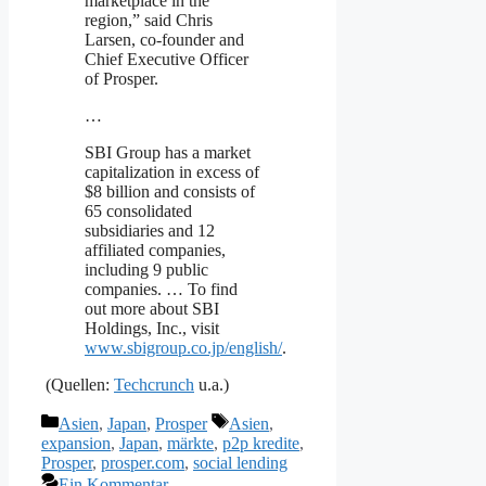
marketplace in the
region,” said Chris
Larsen, co-founder and
Chief Executive Officer
of Prosper.
…
SBI Group has a market
capitalization in excess of
$8 billion and consists of
65 consolidated
subsidiaries and 12
affiliated companies,
including 9 public
companies. … To find
out more about SBI
Holdings, Inc., visit
www.sbigroup.co.jp/english/
.
(Quellen:
Techcrunch
u.a.)
Kategorien
Schlagwörter
Asien
,
Japan
,
Prosper
Asien
,
expansion
,
Japan
,
märkte
,
p2p kredite
,
Prosper
,
prosper.com
,
social lending
Ein Kommentar