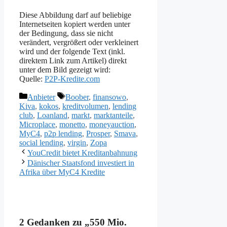
Diese Abbildung darf auf beliebige
Internetseiten kopiert werden unter
der Bedingung, dass sie nicht
verändert, vergrößert oder verkleinert
wird und der folgende Text (inkl.
direktem Link zum Artikel) direkt
unter dem Bild gezeigt wird:
Quelle:
P2P-Kredite.com
Kategorien
Schlagwörter
Anbieter
Boober
,
finansowo
,
Kiva
,
kokos
,
kreditvolumen
,
lending
club
,
Loanland
,
markt
,
marktanteile
,
Microplace
,
monetto
,
moneyauction
,
MyC4
,
p2p lending
,
Prosper
,
Smava
,
social lending
,
virgin
,
Zopa
YouCredit bietet Kreditanbahnung
Dänischer Staatsfond investiert in
Afrika über MyC4 Kredite
2 Gedanken zu „550 Mio.