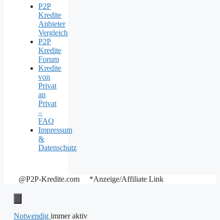
P2P
Kredite
Anbieter
Vergleich
P2P
Kredite
Forum
Kredite
von
Privat
an
Privat
–
FAQ
Impressum
&
Datenschutz
@P2P-Kredite.com *Anzeige/Affiliate Link
Notwendig
immer aktiv