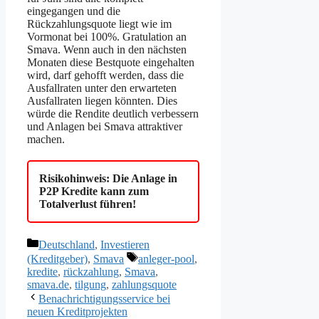
eingegangen und die
Rückzahlungsquote liegt wie im
Vormonat bei 100%. Gratulation an
Smava. Wenn auch in den nächsten
Monaten diese Bestquote eingehalten
wird, darf gehofft werden, dass die
Ausfallraten unter den erwarteten
Ausfallraten liegen könnten. Dies
würde die Rendite deutlich verbessern
und Anlagen bei Smava attraktiver
machen.
Risikohinweis: Die Anlage in
P2P Kredite kann zum
Totalverlust führen!
Kategorien
Deutschland
,
Investieren
Schlagwörter
(Kreditgeber)
,
Smava
anleger-pool
,
kredite
,
rückzahlung
,
Smava
,
smava.de
,
tilgung
,
zahlungsquote
Benachrichtigungsservice bei
neuen Kreditprojekten