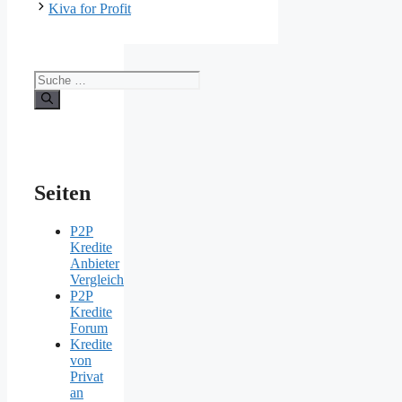
Kiva for Profit
Suche
nach:
Seiten
P2P
Kredite
Anbieter
Vergleich
P2P
Kredite
Forum
Kredite
von
Privat
an