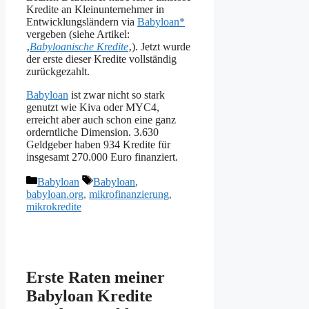
Kredite an Kleinunternehmer in
Entwicklungsländern via
Babyloan*
vergeben (siehe Artikel:
‚
Babyloanische Kredite
‚). Jetzt wurde
der erste dieser Kredite vollständig
zurückgezahlt.
Babyloan
ist zwar nicht so stark
genutzt wie Kiva oder MYC4,
erreicht aber auch schon eine ganz
orderntliche Dimension. 3.630
Geldgeber haben 934 Kredite für
insgesamt 270.000 Euro finanziert.
Kategorien
Schlagwörter
Babyloan
Babyloan
,
babyloan.org
,
mikrofinanzierung
,
mikrokredite
Erste Raten meiner
Babyloan Kredite