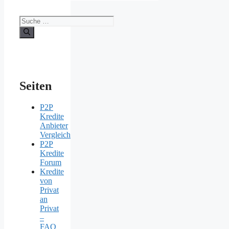
Suche
nach:
Seiten
P2P
Kredite
Anbieter
Vergleich
P2P
Kredite
Forum
Kredite
von
Privat
an
Privat
–
FAQ