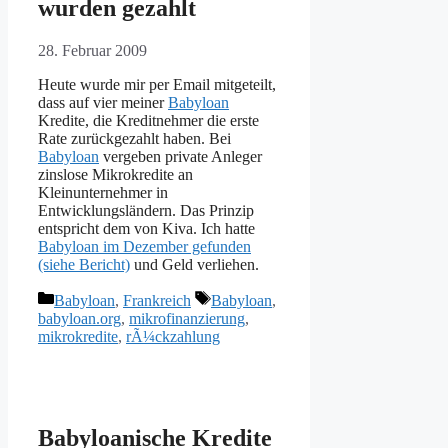
wurden gezahlt
28. Februar 2009
Heute wurde mir per Email mitgeteilt,
dass auf vier meiner
Babyloan
Kredite, die Kreditnehmer die erste
Rate zurückgezahlt haben. Bei
Babyloan
vergeben private Anleger
zinslose Mikrokredite an
Kleinunternehmer in
Entwicklungsländern. Das Prinzip
entspricht dem von Kiva. Ich hatte
Babyloan im Dezember gefunden
(siehe Bericht)
und Geld verliehen.
Kategorien
Schlagwörter
Babyloan
,
Frankreich
Babyloan
,
babyloan.org
,
mikrofinanzierung
,
mikrokredite
,
rÃ¼ckzahlung
Babyloanische Kredite