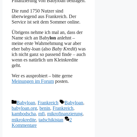
Finanzierung von Babyloan beitragen.
Die rund 1750 Nutzer sind
überwiegend aus Frankreich. Der
Service ist seit dem Sommer online.
Übrigens nehme ich mal an, dass der
Name sich an Baby
lon
anlehnt –
meine erste Wahrnehmung war aber
eher baby-loan (also
Baby Kredit
) was
ich nicht ganz so passend finde – auch
wenn es natürlich um Kleinkredite
geht.
Wer es ausprobiert – bitte gerne
Meinungen im Forum
posten.
Kategorien
Schlagwörter
Babyloan
,
Frankreich
Babyloan
,
babyloan.org
,
benin
,
Frankreich
,
kambodscha
,
mfi
,
mikrofinanzierung
,
mikrokredite
,
tadschikistan
2
Kommentare