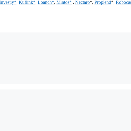
Investly*
,
Kuflink*
,
Loanch*
,
Mintos*
,
Nectaro
*,
Proplend
*,
Roboca