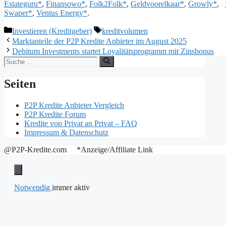
Estateguru*
,
Finansowo*
,
Folk2Folk*
,
Geldvoorelkaar*
,
Growly*
,
Swaper*
,
Ventus Energy*
.
Kategorien
Schlagwörter
Investieren (Kreditgeber)
kreditvolumen
Marktanteile der P2P Kredite Anbieter im August 2025
Debitum Investments startet Loyalitätsprogramm mit Zinsbonus
Suche
nach:
Seiten
P2P Kredite Anbieter Vergleich
P2P Kredite Forum
Kredite von Privat an Privat – FAQ
Impressum & Datenschutz
@P2P-Kredite.com *Anzeige/Affiliate Link
Notwendig
immer aktiv