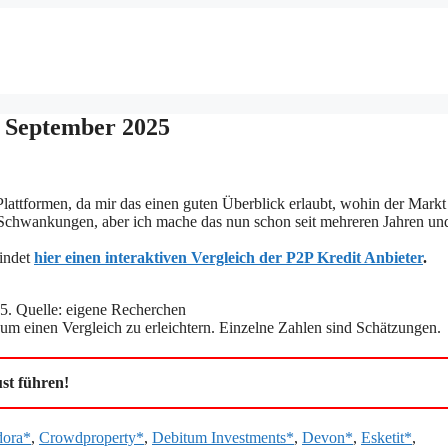
m September 2025
attformen, da mir das einen guten Überblick erlaubt, wohin der Markt
n Schwankungen, aber ich mache das nun schon seit mehreren Jahren un
findet
hier einen interaktiven Vergleich der P2P Kredit Anbieter
.
5. Quelle: eigene Recherchen
um einen Vergleich zu erleichtern. Einzelne Zahlen sind Schätzungen.
st führen!
ora*
,
Crowdproperty*
,
Debitum Investments*
,
Devon*
,
Esketit*
,