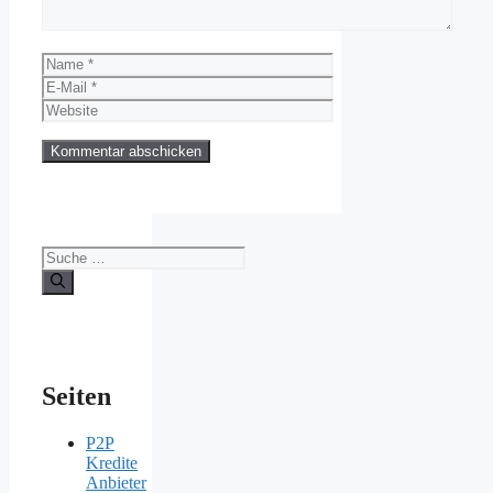
Name
E-
Mail
Website
Suche
nach:
Seiten
P2P
Kredite
Anbieter