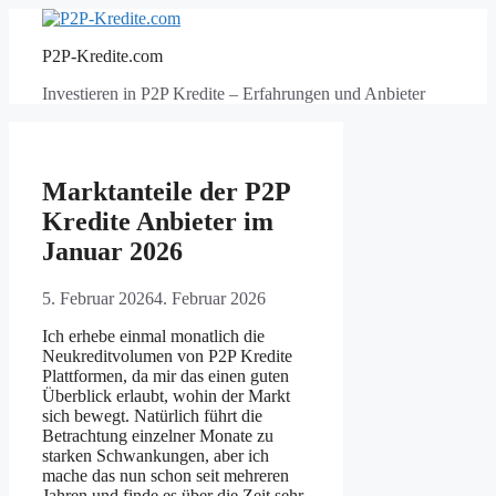
Zum
Inhalt
P2P-Kredite.com
springen
Investieren in P2P Kredite – Erfahrungen und Anbieter
Marktanteile der P2P
Kredite Anbieter im
Januar 2026
5. Februar 2026
4. Februar 2026
Ich erhebe einmal monatlich die
Neukreditvolumen von P2P Kredite
Plattformen, da mir das einen guten
Überblick erlaubt, wohin der Markt
sich bewegt. Natürlich führt die
Betrachtung einzelner Monate zu
starken Schwankungen, aber ich
mache das nun schon seit mehreren
Jahren und finde es über die Zeit sehr