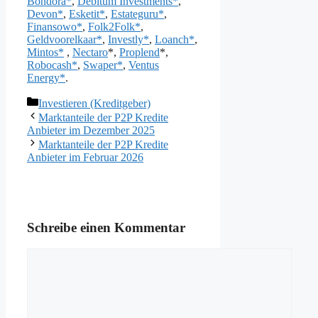
Bondora*
,
Debitum Investments*
,
Devon*
,
Esketit*
,
Estateguru*
,
Finansowo*
,
Folk2Folk*
,
Geldvoorelkaar*
,
Investly*
,
Loanch*
,
Mintos*
,
Nectaro
*,
Proplend
*,
Robocash*
,
Swaper*
,
Ventus
Energy*
.
Kategorien
Investieren (Kreditgeber)
Marktanteile der P2P Kredite
Anbieter im Dezember 2025
Marktanteile der P2P Kredite
Anbieter im Februar 2026
Schreibe einen Kommentar
Kommentar