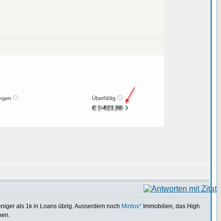
eniger als 1k in Loans übrig. Ausserdem noch
Mintos*
Immobilien, das High
nen.