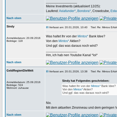
_________________
Meine Investments (aktualisiert 12/25):
Laufend:
Axiafunder*
,
Bondora*
, Crowdcube,
Esta
Nach oben
Sindy
Verfasst am: 20.01.2026, 10:40
Titel: Re: Mintos Erfa
Was haltet Ihr von der
Mintos*
Bank Idee?
Anmeldedatum: 20.09.2016
Von den
Mintos*
Aktien?
Beiträge: 118
Und ggf. das was daraus noch wird?
_________________
Hm, ich hab nen Youtube Kanal *lol*
Nach oben
GeldRegiertDieWelt
Verfasst am: 20.01.2026, 13:38
Titel: Re: Mintos Erfa
Sindy hat Folgendes geschrieben:
Anmeldedatum: 25.09.2016
Beiträge: 524
Was haltet Ihr von der
Mintos*
Bank Idee?
Wohnort: zuhause
Von den
Mintos*
Aktien?
Und ggf. das was daraus noch wird?
Nix.
Mit dem aktuellen Zinsniveau und dem geringen V
Nach oben