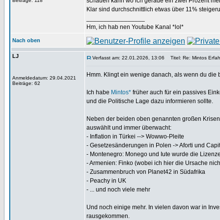
schauen kann wo ich gerade ein zwei Prozent m
Beiträge: 118
Klar sind durchschnittlich etwas über 11% steige
_________________
Hm, ich hab nen Youtube Kanal *lol*
Nach oben
LJ
Verfasst am: 22.01.2026, 13:06
Titel: Re: Mintos Erfa
Hmm. Klingt ein wenige danach, als wenn du die 
Anmeldedatum: 29.04.2021
Beiträge: 62
Ich habe
Mintos*
früher auch für ein passives Ein
und die Politische Lage dazu informieren sollte.
Neben der beiden oben genannten großen Krisen,
auswählt und immer überwacht:
- Inflation in Türkei --> Wowwo-Pleite
- Gesetzesänderungen in Polen -> Aforti und Capit
- Montenegro: Monego und Iute wurde die Lizenzen
- Armenien: Finko (wobei ich hier die Ursache ni
- Zusammenbruch von Planet42 in Südafrika
- Peachy in UK
- ... und noch viele mehr
Und noch einige mehr. In vielen davon war in Inves
rausgekommen.