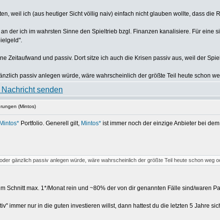
n, weil ich (aus heutiger Sicht völlig naiv) einfach nicht glauben wollte, dass die
 an der ich im wahrsten Sinne den Spieltrieb bzgl. Finanzen kanalisiere. Für eine 
ielgeld".
e Zeitaufwand und passiv. Dort sitze ich auch die Krisen passiv aus, weil der Spie
änzlich passiv anlegen würde, wäre wahrscheinlich der größte Teil heute schon we
hrungen (Mintos)
Mintos*
Portfolio. Generell gilt,
Mintos*
ist immer noch der einzige Anbieter bei dem 
 oder gänzlich passiv anlegen würde, wäre wahrscheinlich der größte Teil heute schon weg o
im Schnitt max. 1*/Monat rein und ~80% der von dir genannten Fälle sind/waren Panik
tiv" immer nur in die guten investieren willst, dann hattest du die letzten 5 Jahre si