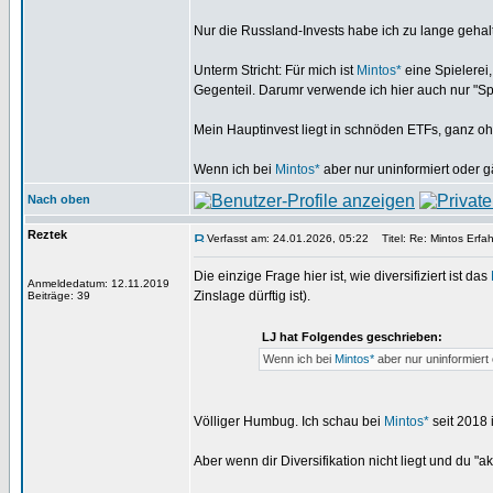
Nur die Russland-Invests habe ich zu lange gehalte
Unterm Stricht: Für mich ist
Mintos*
eine Spielerei,
Gegenteil. Darumr verwende ich hier auch nur "Sp
Mein Hauptinvest liegt in schnöden ETFs, ganz ohn
Wenn ich bei
Mintos*
aber nur uninformiert oder g
Nach oben
Reztek
Verfasst am: 24.01.2026, 05:22
Titel: Re: Mintos Erfa
Die einzige Frage hier ist, wie diversifiziert ist das
Anmeldedatum: 12.11.2019
Zinslage dürftig ist).
Beiträge: 39
LJ hat Folgendes geschrieben:
Wenn ich bei
Mintos*
aber nur uninformiert
Völliger Humbug. Ich schau bei
Mintos*
seit 2018 
Aber wenn dir Diversifikation nicht liegt und du "ak