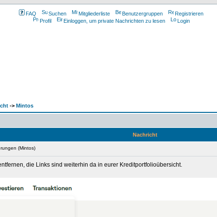
FAQ
Suchen
Mitgliederliste
Benutzergruppen
Registrieren
Profil
Einloggen, um private Nachrichten zu lesen
Login
cht
->
Mintos
Nachricht
hrungen (Mintos)
fernen, die Links sind weiterhin da in eurer Kreditportfolioübersicht.