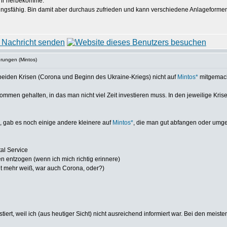
ehr herbekomme.
rungsfähig. Bin damit aber durchaus zufrieden und kann verschiedene Anlageforme
hrungen (Mintos)
beiden Krisen (Corona und Beginn des Ukraine-Kriegs) nicht auf
Mintos*
mitgemach
kommen gehalten, in das man nicht viel Zeit investieren muss. In den jeweilige Kri
 gab es noch einige andere kleinere auf
Mintos*
, die man gut abfangen oder umgeh
al Service
 entzogen (wenn ich mich richtig erinnere)
cht mehr weiß, war auch Corona, oder?)
tiert, weil ich (aus heutiger Sicht) nicht ausreichend informiert war. Bei den meist