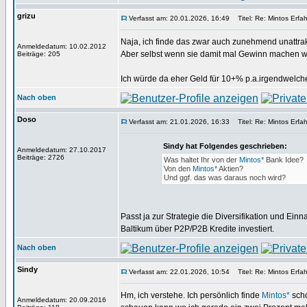
grizu
Verfasst am: 20.01.2026, 16:49
Titel: Re: Mintos Erfa
Naja, ich finde das zwar auch zunehmend unattra
Anmeldedatum: 10.02.2012
Aber selbst wenn sie damit mal Gewinn machen wer
Beiträge: 205
Ich würde da eher Geld für 10+% p.a.irgendwelche
Nach oben
Doso
Verfasst am: 21.01.2026, 16:33
Titel: Re: Mintos Erfa
Sindy hat Folgendes geschrieben:
Anmeldedatum: 27.10.2017
Beiträge: 2726
Was haltet Ihr von der
Mintos*
Bank Idee?
Von den
Mintos*
Aktien?
Und ggf. das was daraus noch wird?
Passt ja zur Strategie die Diversifikation und Ei
Baltikum über P2P/P2B Kredite investiert.
Nach oben
Sindy
Verfasst am: 22.01.2026, 10:54
Titel: Re: Mintos Erfa
Hm, ich verstehe. Ich persönlich finde
Mintos*
scho
Anmeldedatum: 20.09.2016