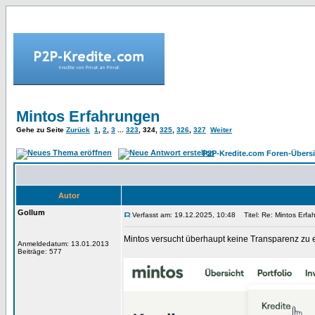
Mintos Erfahrungen
Gehe zu Seite
Zurück
1
,
2
,
3
...
323
,
324
,
325
,
326
,
327
Weiter
P2P-Kredite.com Foren-Übersi
Autor
Gollum
Verfasst am: 19.12.2025, 10:48
Titel: Re: Mintos Erfa
Mintos versucht überhaupt keine Transparenz zu ent
Anmeldedatum: 13.01.2013
Beiträge: 577