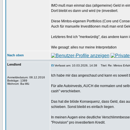
IMO muß man einmal das (allgemeine) Geld in ein
Dort bleibt es dann und wird (re-)investiert.
Diese Mintos-eigenen Portfolios (Core und Conser
Auch für manuelle Investitionen muß man erst Gel
Letzteres find ich "merkwürdig", das andere kann 
Wie gesagt: alles nur meine Interpretation
Nach oben
Lendlord
Verfasst am: 10.03.2026, 14:38
Titel: Re: Mintos Erfa
Ich habe mir das angeschaut und kann es soweit b
Anmeldedatum: 08.12.2016
Beiträge: 1389
Wohnort: Ba-Wü
Für alle Autoinvests, AUCH die normalen und selb
cash" verschieben.
Das hat die blöde Konsequenz, dass Geld, das aus
schieben. Sonst bleibt es einfach liegen.
In meinen Augen eine deutliche Verschlimmbesseru
"Provision" pro investiertem Kredit.