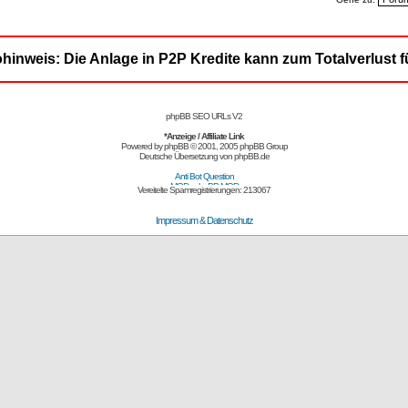
ohinweis: Die Anlage in P2P Kredite kann zum Totalverlust f
phpBB SEO URLs V2
*Anzeige / Affiliate Link
Powered by
phpBB
© 2001, 2005 phpBB Group
Deutsche Übersetzung von
phpBB.de
Vereitelte Spamregistrierungen: 213067
Impressum & Datenschutz