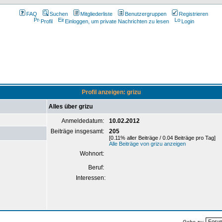
FAQ
Suchen
Mitgliederliste
Benutzergruppen
Registrieren
Profil
Einloggen, um private Nachrichten zu lesen
Login
Profil anzeigen: grizu
Alles über grizu
Anmeldedatum:
10.02.2012
Beiträge insgesamt:
205
[0.11% aller Beiträge / 0.04 Beiträge pro Tag]
Alle Beiträge von grizu anzeigen
Wohnort:
Beruf:
Interessen:
Gehe zu: