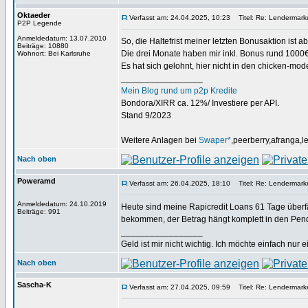
Oktaeder
Verfasst am: 24.04.2025, 10:23
Titel: Re: Lendermarke
P2P Legende
Anmeldedatum: 13.07.2010
So, die Haltefrist meiner letzten Bonusaktion ist 
Beiträge: 10880
Die drei Monate haben mir inkl. Bonus rund 1000€
Wohnort: Bei Karlsruhe
Es hat sich gelohnt, hier nicht in den chicken-mo
_________________
Mein Blog rund um p2p Kredite
Bondora/XIRR ca. 12%/ Investiere per API.
Stand 9/2023
Weitere Anlagen bei
Swaper*
,peerberry,afranga,
Nach oben
Poweramd
Verfasst am: 26.04.2025, 18:10
Titel: Re: Lendermarke
Anmeldedatum: 24.10.2019
Heute sind meine Rapicredit Loans 61 Tage überfä
Beiträge: 991
bekommen, der Betrag hängt komplett in den Pen
_________________
Geld ist mir nicht wichtig. Ich möchte einfach nur 
Nach oben
Sascha-K
Verfasst am: 27.04.2025, 09:59
Titel: Re: Lendermarke