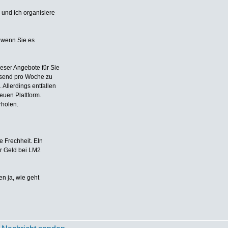
 und ich organisiere
 wenn Sie es
eser Angebote für Sie
ausend pro Woche zu
 Allerdings entfallen
euen Plattform.
rholen.
e Frechheit. EIn
er Geld bei LM2
n ja, wie geht