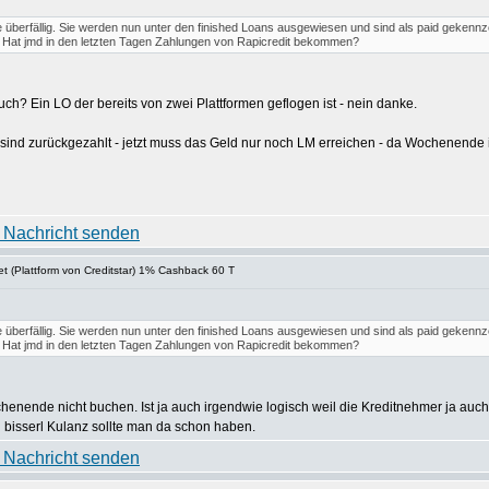
 überfällig. Sie werden nun unter den finished Loans ausgewiesen und sind als paid gekenn
. Hat jmd in den letzten Tagen Zahlungen von Rapicredit bekommen?
ch? Ein LO der bereits von zwei Plattformen geflogen ist - nein danke.
 sind zurückgezahlt - jetzt muss das Geld nur noch LM erreichen - da Wochenende is
t (Plattform von Creditstar) 1% Cashback 60 T
 überfällig. Sie werden nun unter den finished Loans ausgewiesen und sind als paid gekenn
. Hat jmd in den letzten Tagen Zahlungen von Rapicredit bekommen?
chenende nicht buchen. Ist ja auch irgendwie logisch weil die Kreditnehmer ja a
 bisserl Kulanz sollte man da schon haben.