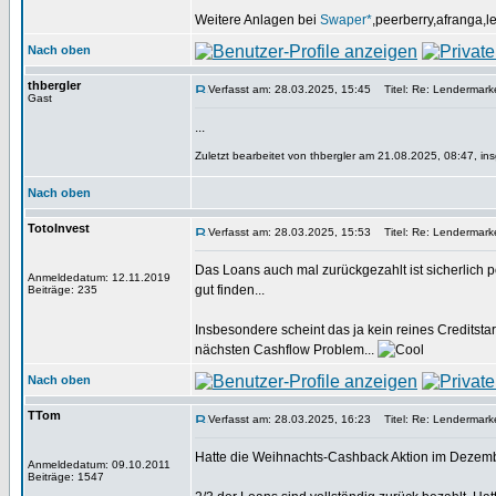
Weitere Anlagen bei
Swaper*
,peerberry,afranga,
Nach oben
thbergler
Verfasst am: 28.03.2025, 15:45
Titel: Re: Lendermarke
Gast
...
Zuletzt bearbeitet von thbergler am 21.08.2025, 08:47, in
Nach oben
TotoInvest
Verfasst am: 28.03.2025, 15:53
Titel: Re: Lendermarke
Das Loans auch mal zurückgezahlt ist sicherlich po
Anmeldedatum: 12.11.2019
gut finden...
Beiträge: 235
Insbesondere scheint das ja kein reines Creditsta
nächsten Cashflow Problem...
Nach oben
TTom
Verfasst am: 28.03.2025, 16:23
Titel: Re: Lendermarke
Hatte die Weihnachts-Cashback Aktion im Deze
Anmeldedatum: 09.10.2011
Beiträge: 1547