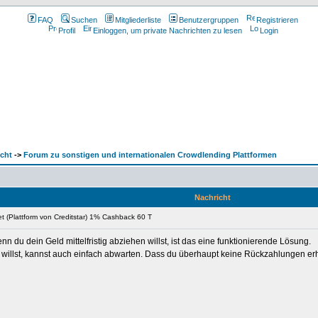
FAQ
Suchen
Mitgliederliste
Benutzergruppen
Registrieren
Profil
Einloggen, um private Nachrichten zu lesen
Login
cht
->
Forum zu sonstigen und internationalen Crowdlending Plattformen
Nachricht
t (Plattform von Creditstar) 1% Cashback 60 T
 du dein Geld mittelfristig abziehen willst, ist das eine funktionierende Lösung.
illst, kannst auch einfach abwarten. Dass du überhaupt keine Rückzahlungen erhäl