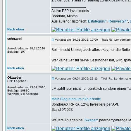
2/3 der Loans sind vollständig zurück bezahlt. 
_________________
Aktive P2P-Investments:
Bondora, Mintos
Auslaufend/Historisch:
Estateguru*
,
Reinvest24*
,
Nach oben
schnappi
Verfasst am: 30.03.2025, 10:00
Titel: Re: Lendermarke
Anmeldedatum: 18.11.2020
Bei mir seid Umzug auch alles okay, nur die Seite 
Beiträge: 197
_________________
Wer keine Zeit für seine Gesundheit hat, wird spät
Nach oben
Oktaeder
Verfasst am: 09.04.2025, 21:11
Titel: Re: Lendermarke
P2P Legende
Anmeldedatum: 13.07.2010
LM zahlt jetzt nicht nur pünktlich sondern einen 
Beiträge: 10880
_________________
Wohnort: Bei Karlsruhe
Mein Blog rund um p2p Kredite
Bondora/XIRR ca. 12%/ Investiere per API.
Stand 9/2023
Weitere Anlagen bei
Swaper*
,peerberry,afranga,
Nach oben