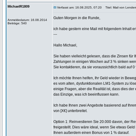
MichaelR1809
Verfasst am: 16.08.2025, 07:20
Titel: Mail von Lender
Guten Morgen in die Runde,
Anmeldedatum: 16.08.2014
Beiträge: 540
ich habe gestern eine Mail mit folgendem Inhalt er
---
Hallo Michael,
Sie haben vielleicht gelesen, dass die Zinsen für
Zahlungen in einigen Wochen auf 3 % sinken wer
Sie kontaktieren, da sie voraussichtlich bald auf 
Ich möchte Ihnen helfen, Ihr Geld wieder in Bewe
es vom alten, dysfunktionalen LM1-System zu löse
einige Fragen, aber die Realität ist, dass dies der
das Einzige, was ich beeinflussen kann.
Ich habe Ihnen zwei Angebote basierend auf Ih
von [X€] unterbreitet.
Option 1: Reinvestieren Sie 20.000 davon, der Res
freigestellt. Dies wäre ideal, wenn Sie etwas Geld
Ihnen außerdem einen Bonus von 1 % darauf.