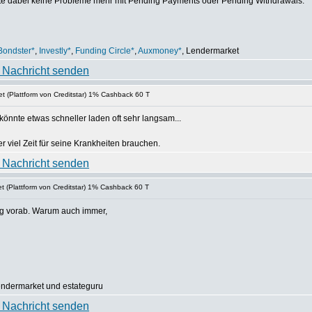
Hatte dabei keine Probleme mehr mit Pending Payments oder Pending Withdrawals.
Bondster*
,
Investly*
,
Funding Circle*
,
Auxmoney*
, Lendermarket
t (Plattform von Creditstar) 1% Cashback 60 T
könnte etwas schneller laden oft sehr langsam...
er viel Zeit für seine Krankheiten brauchen.
t (Plattform von Creditstar) 1% Cashback 60 T
Tag vorab. Warum auch immer,
lendermarket und estateguru