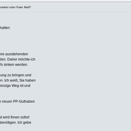
market oder Fake Mail?
halten:
 Ihre ausstehenden
den. Daher möchte ich
0 % sinken werden.
gung zu bringen und
n. Ich weiß, Sie haben
 einzige Weg ist und
rem neuen PP-Guthaben
t wird Ihnen sofort
 benötigen. Ich gebe