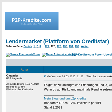
Lendermarket (Plattform von Creditstar)
Gehe zu Seite
Zurück
1
,
2
,
3
...
127
,
128
,
129
,
130
,
131
,
132
Weiter
P2P-Kredite.com Foren-Übersi
Autor
Oktaeder
Verfasst am: 28.03.2025, 11:23
Titel: Re: Lendermarke
P2P Legende
Anmeldedatum: 13.07.2010
Es gibt dazu umfangreiche Erfahrungen und ja, wenn
Beiträge: 10880
Wenn du auf Risiko und maximale Rendite setzen w
Wohnort: Bei Karlsruhe
_________________
Mein Blog rund um p2p Kredite
Bondora/XIRR ca. 12%/ Investiere per API.
Stand 9/2023