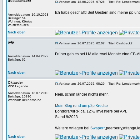
trubatsch1985
Verfasst am: 18.06.2025, 07:26
Titel: Re: Lendermarke
Ich habs geschafft! Seit Gestern sind meine pp un
Anmeldedatum: 19.10.2023
Beiträge: 54
Wohnort: Königs
Wusterhausen
Nach oben
p4p
Verfasst am: 26.07.2025, 02:07
Titel: Cashback?
Früher gab es bei LM alle zwei Monate eine CB-Ak
Anmeldedatum: 14.04.2022
Beiträge: 62
Nach oben
Oktaeder
Verfasst am: 26.07.2025, 08:29
Titel: Re: Lendermarke
P2P Legende
Anmeldedatum: 13.07.2010
Nein, schon länger nichts mehr.
Beiträge: 10880
_________________
Wohnort: Bei Karlsruhe
Mein Blog rund um p2p Kredite
Bondora/XIRR ca. 12%/ Investiere per API.
Stand 9/2023
Weitere Anlagen bei
Swaper*
,peerberry,afranga,
Nach oben