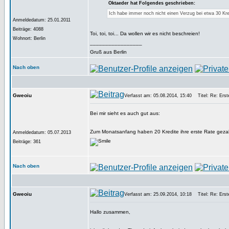
Oktaeder hat Folgendes geschrieben:
Ich habe immer noch nicht einen Verzug bei etwa 30 Kred
Anmeldedatum: 25.01.2011
Beiträge: 4088
Toi, toi, toi... Da wollen wir es nicht beschreien!
Wohnort: Berlin
_________________
Gruß aus Berlin
Nach oben
Gweoiu
Verfasst am: 05.08.2014, 15:40
Titel: Re: Erste
Bei mir sieht es auch gut aus:
Zum Monatsanfang haben 20 Kredite ihre erste Rate gezahlt
Anmeldedatum: 05.07.2013
Beiträge: 361
Nach oben
Gweoiu
Verfasst am: 25.09.2014, 10:18
Titel: Re: Erste
Hallo zusammen,