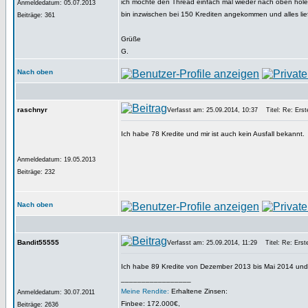
ich möchte den Thread einfach mal wieder nach oben holen
Anmeldedatum: 05.07.2013
bin inzwischen bei 150 Krediten angekommen und alles lief 
Beiträge: 361
Grüße
G.
Nach oben
raschnyr
Verfasst am: 25.09.2014, 10:37
Titel: Re: Erste
Ich habe 78 Kredite und mir ist auch kein Ausfall bekannt.
Anmeldedatum: 19.05.2013
Beiträge: 232
Nach oben
Bandit55555
Verfasst am: 25.09.2014, 11:29
Titel: Re: Erste
Ich habe 89 Kredite von Dezember 2013 bis Mai 2014 und 
_________________
Meine Rendite:
Erhaltene Zinsen:
Anmeldedatum: 30.07.2011
Finbee: 172.000€,
Beiträge: 2636