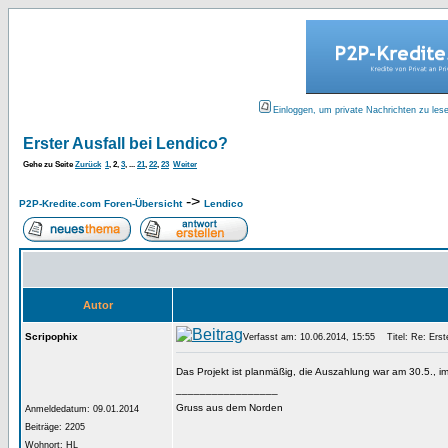
Einloggen, um private Nachrichten zu les
Erster Ausfall bei Lendico?
Gehe zu Seite
Zurück
1
,
2
,
3
, ...
21
,
22
,
23
Weiter
->
P2P-Kredite.com Foren-Übersicht
Lendico
Autor
Scripophix
Verfasst am: 10.06.2014, 15:55
Titel: Re: Erste
Das Projekt ist planmäßig, die Auszahlung war am 30.5., i
_________________
Gruss aus dem Norden
Anmeldedatum: 09.01.2014
Beiträge: 2205
Wohnort: HL