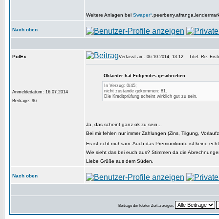
Weitere Anlagen bei
Swaper*
,peerberry,afranga,lendermar
Nach oben
PotEx
Verfasst am: 06.10.2014, 13:12
Titel: Re: Erste
Oktaeder hat Folgendes geschrieben:
In Verzug: 0/45;
nicht zustande gekommen: 81.
Anmeldedatum: 16.07.2014
Die Kreditprüfung scheint wirklich gut zu sein.
Beiträge: 96
Ja, das scheint ganz ok zu sein...
Bei mir fehlen nur immer Zahlungen (Zins, Tilgung, Vorlau
Es ist echt mühsam. Auch das Premiumkonto ist keine echte
Wie sieht das bei euch aus? Stimmen da die Abrechnung
Liebe Grüße aus dem Süden.
Nach oben
Beiträge der letzten Zeit anzeigen: