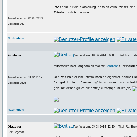
PS: danke für die Klarstellung, dass es Vorlaufzinsen sind.
Tabelle deutlicher warten...
Anmeldedatum: 05.07.2013
Beiträge: 361
Nach oben
Zinshans
Verfasst am: 18.06.2014, 06:11
Titel: Re: Erste
muss/sollte mich langsam einmal mit
Lendico*
auseinanderse
Und was ich hier lese, stimmt mich da eigentlich positiv. Eh
Anmeldedatum: 11.04.2012
"ausgefallen/in der Verwertung" ist, sondern das es scheinb
Beiträge: 2525
gab, bei denen gleich die erste(n) Rate(n) ausblieb(en)
_________________
Nach oben
Oktaeder
Verfasst am: 05.08.2014, 12:10
Titel: Re: Erste
P2P Legende