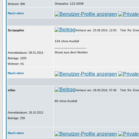
Omaraha: 122.000€
Wohnort: BW
Nach oben
Scripophix
Verfasst am: 25.09.2014, 12:03
Titel: Re: Erste
134 ohne Ausfall
_________________
Gruss aus dem Norden
Anmeldedatum: 09.01.2014
Beiträge: 2205
Wohnort: HL
Nach oben
slibo
Verfasst am: 28.09.2014, 07:46
Titel: Re: Erste
60 ohne Ausfall
Anmeldedatum: 29.10.2013
Beiträge: 259
Nach oben