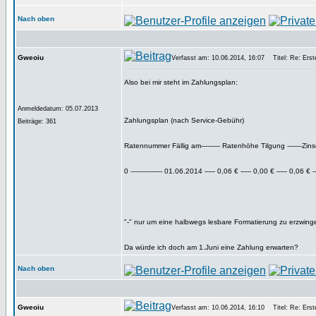
Nach oben
Gweoiu
Verfasst am: 10.06.2014, 16:07
Titel: Re: Erste
Also bei mir steht im Zahlungsplan:
Anmeldedatum: 05.07.2013
Zahlungsplan (nach Service-Gebühr)
Beiträge: 361
Ratennummer Fällig am--------- Ratenhöhe Tilgung -------Zi
0 --------------- 01.06.2014 ----- 0,06 € ----- 0,00 € ----- 0,06 € 
"-" nur um eine halbwegs lesbare Formatierung zu erzwing
Da würde ich doch am 1.Juni eine Zahlung erwarten?
Nach oben
Gweoiu
Verfasst am: 10.06.2014, 16:10
Titel: Re: Erste