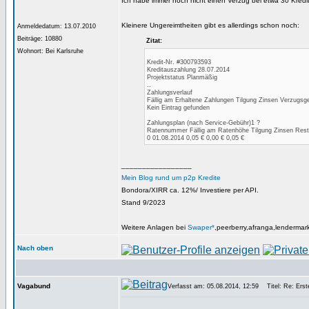
Ich habe immer noch nicht einen Verzug bei etwa 30 Kredite
Kleinere Ungereimtheiten gibt es allerdings schon noch:
Anmeldedatum: 13.07.2010
Beiträge: 10880
Zitat:
Wohnort: Bei Karlsruhe
Kredit-Nr. #300793593
Kreditauszahlung 28.07.2014
Projektstatus Planmäßig
..
Zahlungsverlauf
Fällig am Erhaltene Zahlungen Tilgung Zinsen Verzugsg
Kein Eintrag gefunden
Zahlungsplan (nach Service-Gebühr)1 ?
Ratennummer Fällig am Ratenhöhe Tilgung Zinsen Rest
0 01.08.2014 0,05 € 0,00 € 0,05 €
_________________
Mein Blog rund um p2p Kredite
Bondora/XIRR ca. 12%/ Investiere per API.
Stand 9/2023
Weitere Anlagen bei
Swaper*
,peerberry,afranga,lendermar
Nach oben
Vagabund
Verfasst am: 05.08.2014, 12:59
Titel: Re: Erste