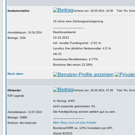
fundamentalist
Verfasst am: 28.09.2014, 10:06
Titel: Re: Erste
15 ohne eine Zahlungsverzögerung
_________________
Dashboardwerte
Anmeldedatum: 16.04.2014
10.10.2021
Beiträge: 1504
erh. rendite Fundingcircle: -2.91 %
Lendico Ihre jährliche Nettorendite: 4,5 %
okt 21
Auxmoney Renditeindex: 4,77%
Bondorra Net return 22,58%
Nach oben
Oktaeder
Verfasst am: 29.09.2014, 07:59
Titel: Re: Erste
P2P Legende
In Verzug: 0/45;
nicht zustande gekommen: 81.
Die Kreditprüfung scheint wirklich gut zu sein.
Anmeldedatum: 13.07.2010
_________________
Beiträge: 10880
Mein Blog rund um p2p Kredite
Wohnort: Bei Karlsruhe
Bondora/XIRR ca. 12%/ Investiere per API.
Stand 9/2023