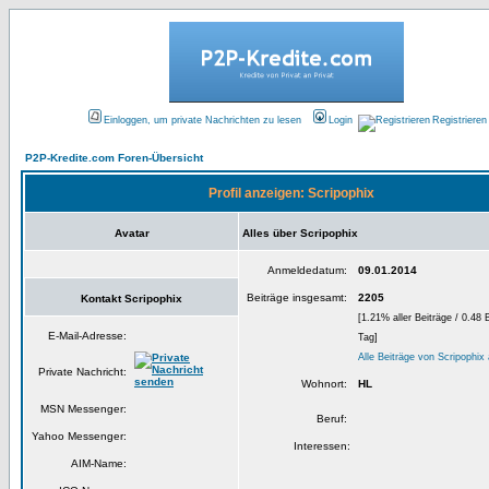
Einloggen, um private Nachrichten zu lesen
Login
Registrieren
P2P-Kredite.com Foren-Übersicht
Profil anzeigen: Scripophix
Avatar
Alles über Scripophix
Anmeldedatum:
09.01.2014
Beiträge insgesamt:
2205
Kontakt Scripophix
[1.21% aller Beiträge / 0.48 
E-Mail-Adresse:
Tag]
Alle Beiträge von Scripophix
Private Nachricht:
Wohnort:
HL
MSN Messenger:
Beruf:
Yahoo Messenger:
Interessen:
AIM-Name: