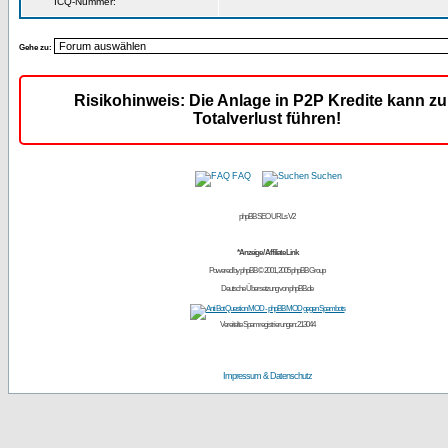
ICQ-Nummer:
Gehe zu:
Risikohinweis: Die Anlage in P2P Kredite kann z
Totalverlust führen!
FAQ
Suchen
phpBB SEO URLs V2
*Anzeige / Affiliate Link
Powered by
phpBB
© 2001, 2005 phpBB Group
Deutsche Übersetzung von
phpBB.de
Vereitelte Spamregistrierungen: 213044
Impressum & Datenschutz