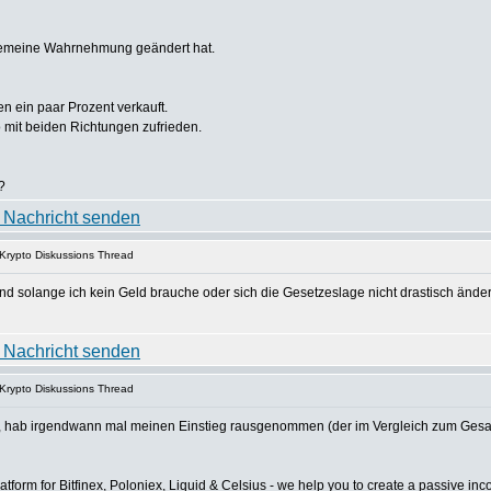
llgemeine Wahrnehmung geändert hat.
en ein paar Prozent verkauft.
lso mit beiden Richtungen zufrieden.
?
 Krypto Diskussions Thread
nd solange ich kein Geld brauche oder sich die Gesetzeslage nicht drastisch ändert,
 Krypto Diskussions Thread
ert, hab irgendwann mal meinen Einstieg rausgenommen (der im Vergleich zum Gesa
tform for Bitfinex, Poloniex, Liquid & Celsius - we help you to create a passive in