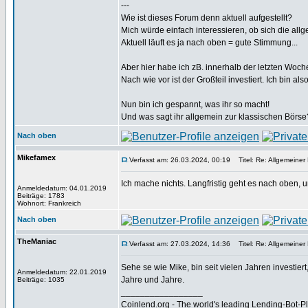
---
Wie ist dieses Forum denn aktuell aufgestellt?
Mich würde einfach interessieren, ob sich die a
Aktuell läuft es ja nach oben = gute Stimmung...
Aber hier habe ich zB. innerhalb der letzten Woch
Nach wie vor ist der Großteil investiert. Ich bin a
Nun bin ich gespannt, was ihr so macht!
Und was sagt ihr allgemein zur klassischen Börse
Nach oben
Mikefamex
Verfasst am: 26.03.2024, 00:19
Titel: Re: Allgemeiner
Ich mache nichts. Langfristig geht es nach oben, u
Anmeldedatum: 04.01.2019
Beiträge: 1783
Wohnort: Frankreich
Nach oben
TheManiac
Verfasst am: 27.03.2024, 14:36
Titel: Re: Allgemeiner
Sehe se wie Mike, bin seit vielen Jahren investi
Anmeldedatum: 22.01.2019
Jahre und Jahre.
Beiträge: 1035
_________________
Coinlend.org - The world's leading Lending-Bot-Pla