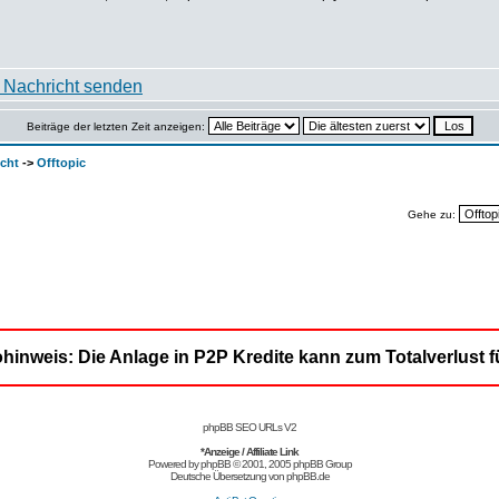
Beiträge der letzten Zeit anzeigen:
cht
->
Offtopic
Gehe zu:
ohinweis: Die Anlage in P2P Kredite kann zum Totalverlust f
phpBB SEO URLs V2
*Anzeige / Affiliate Link
Powered by
phpBB
© 2001, 2005 phpBB Group
Deutsche Übersetzung von
phpBB.de