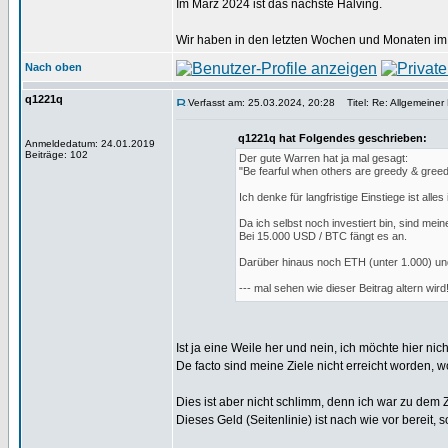
Im März 2024 ist das nächste Halving.
Wir haben in den letzten Wochen und Monaten im 
Nach oben
q1221q
Verfasst am: 25.03.2024, 20:28
Titel: Re: Allgemeiner
q1221q hat Folgendes geschrieben:
Anmeldedatum: 24.01.2019
Beiträge: 102
Der gute Warren hat ja mal gesagt:
"Be fearful when others are greedy & greed
Ich denke für langfristige Einstiege ist all
Da ich selbst noch investiert bin, sind mein
Bei 15.000 USD / BTC fängt es an.
Darüber hinaus noch ETH (unter 1.000) un
--- mal sehen wie dieser Beitrag altern wi
Ist ja eine Weile her und nein, ich möchte hier ni
De facto sind meine Ziele nicht erreicht worden, 
Dies ist aber nicht schlimm, denn ich war zu dem
Dieses Geld (Seitenlinie) ist nach wie vor bereit, 