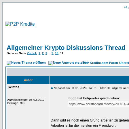
Allgemeiner Krypto Diskussions Thread
Gehe zu Seite
Zurück
1
,
2
,
3
...
9
,
10
,
11
P2P-Kredite.com Foren-Übersi
Autor
Twintos
Verfasst am: 11.01.2023, 14:02
Titel: Re: Allgemeiner
hugh hat Folgendes geschrieben:
Anmeldedatum: 06.03.2017
Beiträge: 909
https://www.derstandard.at/story/2000142
Dann gibt es noch einen Grund arbeiten zu gehen
Arbeiten ist für die meisten ein Fremdwort.