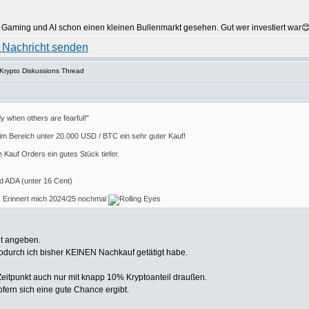
Gaming und AI schon einen kleinen Bullenmarkt gesehen. Gut wer investiert war😊
 Krypto Diskussions Thread
y when others are fearful!"
es im Bereich unter 20.000 USD / BTC ein sehr guter Kauf!
e Kauf Orders ein gutes Stück tiefer.
d ADA (unter 16 Cent)
rd! Erinnert mich 2024/25 nochmal
cht angeben.
wodurch ich bisher KEINEN Nachkauf getätigt habe.
 Zeitpunkt auch nur mit knapp 10% Kryptoanteil draußen.
sofern sich eine gute Chance ergibt.