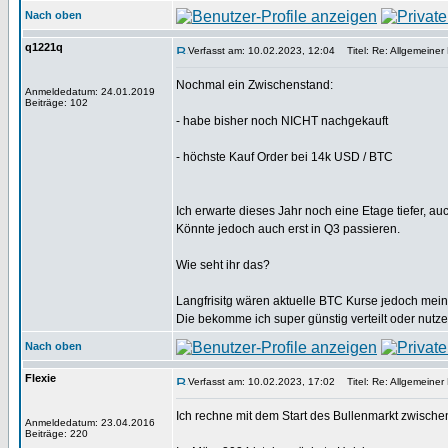
Nach oben
q1221q
Verfasst am: 10.02.2023, 12:04
Titel: Re: Allgemeiner
Nochmal ein Zwischenstand:
Anmeldedatum: 24.01.2019
Beiträge: 102
- habe bisher noch NICHT nachgekauft
- höchste Kauf Order bei 14k USD / BTC
Ich erwarte dieses Jahr noch eine Etage tiefer, au
Könnte jedoch auch erst in Q3 passieren.
Wie seht ihr das?
Langfrisitg wären aktuelle BTC Kurse jedoch meiner
Die bekomme ich super günstig verteilt oder nutz
Nach oben
Flexie
Verfasst am: 10.02.2023, 17:02
Titel: Re: Allgemeiner
Ich rechne mit dem Start des Bullenmarkt zwisch
Anmeldedatum: 23.04.2016
Beiträge: 220