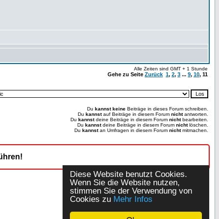
Alle Zeiten sind GMT + 1 Stunde
Gehe zu Seite
Zurück
1
,
2
,
3
...
9
,
10
,
11
Du
kannst keine
Beiträge in dieses Forum schreiben.
Du
kannst
auf Beiträge in diesem Forum
nicht
antworten.
Du
kannst
deine Beiträge in diesem Forum
nicht
bearbeiten.
Du
kannst
deine Beiträge in diesem Forum
nicht
löschen.
Du
kannst
an Umfragen in diesem Forum
nicht
mitmachen.
ühren!
Diese Website benutzt Cookies.
Wenn Sie die Website nutzen,
stimmen Sie der Verwendung von
Cookies zu
Mehr Infos