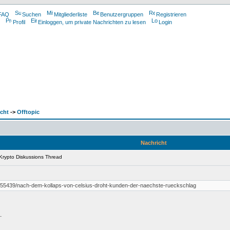
FAQ
Suchen
Mitgliederliste
Benutzergruppen
Registrieren
Profil
Einloggen, um private Nachrichten zu lesen
Login
cht
->
Offtopic
Nachricht
 Krypto Diskussions Thread
455439/nach-dem-kollaps-von-celsius-droht-kunden-der-naechste-rueckschlag
.