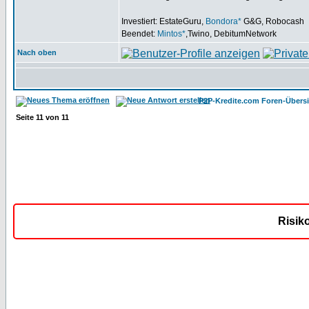
Investiert: EstateGuru,
Bondora*
G&G, Robocash
Beendet:
Mintos*
,Twino, DebitumNetwork
Nach oben
P2P-Kredite.com Foren-Übersi
Seite
11
von
11
Risik