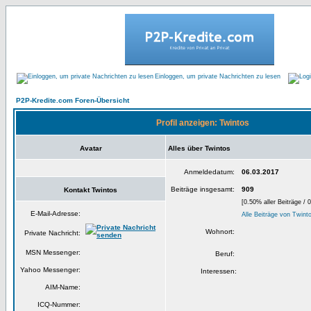
Einloggen, um private Nachrichten zu lesen
P2P-Kredite.com Foren-Übersicht
Profil anzeigen: Twintos
Avatar
Alles über Twintos
Anmeldedatum:
06.03.2017
Beiträge insgesamt:
909
Kontakt Twintos
[0.50% aller Beiträge / 
E-Mail-Adresse:
Alle Beiträge von Twint
Wohnort:
Private Nachricht:
MSN Messenger:
Beruf:
Yahoo Messenger:
Interessen:
AIM-Name:
ICQ-Nummer: