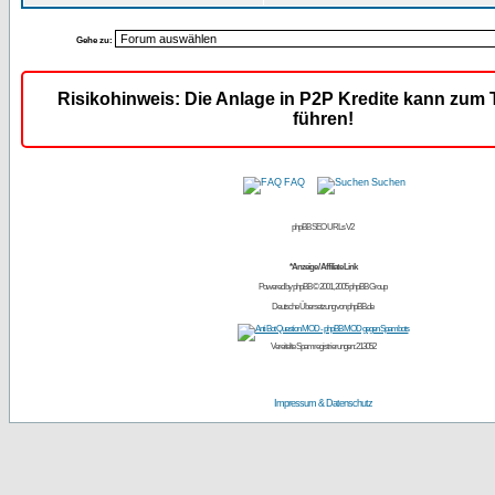
Gehe zu:
Risikohinweis: Die Anlage in P2P Kredite kann zum T
führen!
FAQ
Suchen
phpBB SEO URLs V2
*Anzeige / Affiliate Link
Powered by
phpBB
© 2001, 2005 phpBB Group
Deutsche Übersetzung von
phpBB.de
Vereitelte Spamregistrierungen: 213052
Impressum & Datenschutz