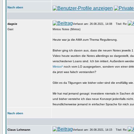
Nach oben
dagsie
Verfasst am: 26.08.2021, 14:08
Titel: Re:
Gast
Mintos Notes (Mintos)
Heute war ja die AMA zum Thema Regulierung.
Bisher ging ich davon aus, dass die neuen Notes jeweils 
Video heute wurden die Notes allerdings so dargestellt, d
verschiedener Loans sind. Ich bin irritiert. Außerdem werd
Mintos*
noch vom LO ausgegeben, sondern von einer dritte
da jetzt was falsch verstanden?
Gibt es da Tilgungen wie bisher oder sind die endfällig wie
Mir hat mal jemand gesagt: investiere niemals in Sachen di
und bisher verstehe ich das neue Konzept jedenfalls nich
freundlicherweise jemand in einfacher Sprache für mich 
Nach oben
Claus Lehmann
Verfasst am: 26.08.2021, 14:15
Titel: Re: