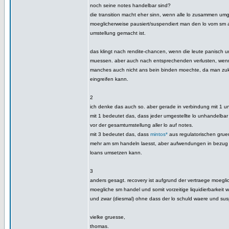
noch seine notes handelbar sind?
die transition macht eher sinn, wenn alle lo zusammen umg
moeglicherweise pausiert/suspendiert man den lo vom sm a
umstellung gemacht ist.
das klingt nach rendite-chancen, wenn die leute panisch un
muessen. aber auch nach entsprechenden verlusten, wenn
manches auch nicht ans bein binden moechte, da man zuk
eingreifen kann.
2
ich denke das auch so. aber gerade in verbindung mit 1 und
mit 1 bedeutet das, dass jeder umgestellte lo unhandelbar w
vor der gesamtumstellung aller lo auf notes.
mit 3 bedeutet das, dass
mintos*
aus regulatorischen grue
mehr am sm handeln laesst, aber aufwendungen in bezug 
loans umsetzen kann.
3
anders gesagt. recovery ist aufgrund der vertraege moegl
moegliche sm handel und somit vorzeitige liquidierbarkeit wir
und zwar (diesmal) ohne dass der lo schuld waere und sus
vielke gruesse,
thomas.