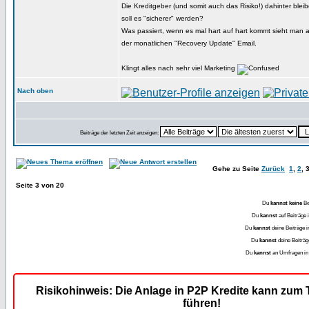
Die Kreditgeber (und somit auch das Risiko!) dahinter blei
soll es "sicherer" werden?
Was passiert, wenn es mal hart auf hart kommt sieht man a
der monatlichen "Recovery Update" Email.
Klingt alles nach sehr viel Marketing
Nach oben
Beiträge der letzten Zeit anzeigen:
Gehe zu Seite
Zurück
1
,
2
,
Seite
3
von
20
Du
kannst keine
Be
Du
kannst
auf Beiträge
Du
kannst
deine Beiträge 
Du
kannst
deine Beiträ
Du
kannst
an Umfragen i
Risikohinweis: Die Anlage in P2P Kredite kann zum T
führen!