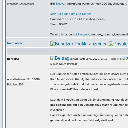
Bei
Smava*
am Anfang waren es noch 250 Stückelungen, d
Wohnort: Bei Karlsruhe
_________________
Mein Blog rund um p2p Kredite
Bondora/XIRR ca. 12%/ Investiere per API.
Stand 9/2023
Weitere Anlagen bei
Swaper*
,peerberry,afranga,lendermar
Nach oben
herbert2
Verfasst am: 08.09.2021, 17:12
Titel: Re:
Mintos Notes (Mintos)
Der Sinn dieser Notes erschließt sich mir noch immer nicht
Kredite von einem Kreditgeber mit identen Zinsen, Laufzeit,
Anmeldedatum: 16.10.2018
zusammengebündelt und bekommen eine registrierte Numm
Beiträge: 226
Flow - ohne Auffüllen nehme ich an?
Laut dem Blogeintrag bleibt die Zinsberechnung jetzt doch
das bezieht sich auf den Verkauf am 2-Markt?) und man m
investieren.
Das ist eigentlich auch eine unnötige Änderung, wenn dahi
gebündelt sind, auf die das Geld aufgeteilt wird.