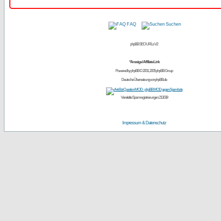
FAQ
Suchen
phpBB SEO URLs V2
*Anzeige / Affiliate Link
Powered by
phpBB
© 2001, 2005 phpBB Group
Deutsche Übersetzung von
phpBB.de
Vereitelte Spamregistrierungen: 213039
Impressum & Datenschutz