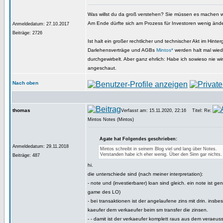
Was willst du da groß verstehen? Sie müssen es machen 
Am Ende dürfte sich am Prozess für Investoren wenig änd
Anmeldedatum: 27.10.2017
Beiträge: 2726
Ist halt ein großer rechtlicher und technischer Akt im Hinter
Darlehensverträge und AGBs
Mintos*
werden halt mal wiede
durchgewirbelt. Aber ganz ehrlich: Habe ich sowieso nie wirk
angeschaut.
Nach oben
thomas
Verfasst am: 15.11.2020, 22:16
Titel: Re:
Mintos Notes (Mintos)
Agate hat Folgendes geschrieben:
Anmeldedatum: 29.11.2018
Mintos schreibt in seinem Blog viel und lang über Notes.
Verstanden habe ich eher wenig. Über den Sinn gar nichts.
Beiträge: 487
hi.
die unterschiede sind (nach meiner interpretation):
- note und (investierbarer) loan sind gleich. ein note ist gen
game des LO)
- bei transaktionen ist der angelaufene zins mit drin. insbe
kaeufer dem verkaeufer beim sm transfer die zinsen.
- - damit ist der verkaeufer komplett raus aus dem veraeuss