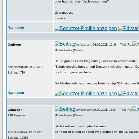
oder habe ich das falsch verstanden?
viele gruesse,
thomas.
Nach oben
Omicron
Verfasst am: 08.09.2021, 16:47
Titel: Re:
Mintos Notes (Mintos)
Heute gab es einen Blogeintrag über die bevorstehende E
(Schuldverschreibungen auf Deutsch), mit einem neuen Deta
Anmeldedatum: 26.01.2018
noch nicht gesehen hatte:
Beiträge: 719
Die Mindestanlagesumme pro Note beträgt 50€, statt wie b
Nach oben
Oktaeder
Verfasst am: 08.09.2021, 16:54
Titel: Re:
P2P Legende
Mintos Notes (Mintos)
Ist das relevant bei buy-back-loans?
Bondora ist ja den anderen Weg gegangen, bis 1€ Stücke
Anmeldedatum: 13.07.2010
Beiträge: 10880