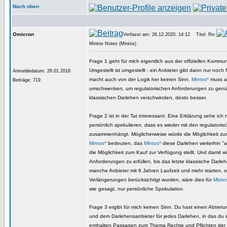
Nach oben
Omicron
Verfasst am: 26.12.2020, 14:12
Titel: Re:
Mintos Notes (Mintos)
Frage 1 geht für mich eigentlich aus der offiziellen Kommun
Umgestellt ist umgestellt - ein Anbieter gibt dann nur noch
Anmeldedatum: 26.01.2018
macht auch von der Logik her keinen Sinn.
Mintos*
muss au
Beiträge: 719
umschwenken, um regulatorischen Anforderungen zu genüg
klassischen Darlehen verschwinden, desto besser.
Frage 2 ist in der Tat interessant. Eine Erklärung sehe ich
persönlich spekulieren, dass es wieder mit den regulatori
zusammenhängt. Möglicherweise würde die Möglichkeit zu
Mintos*
bedeuten, das
Mintos*
diese Darlehen weiterhin "
die Möglichkeit zum Kauf zur Verfügung stellt. Und damit w
Anforderungen zu erfüllen, bis das letzte klassische Darle
manche Anbieter mit 6 Jahren Laufzeit und mehr starten,
Verlängerungen berücksichtigt wurden, wäre dies für
Minto
wie gesagt, nur persönliche Spekulation.
Frage 3 ergibt für mich keinen Sinn. Du hast einen Abtretu
und dem Darlehensanbieter für jedes Darlehen, in das du in
enthalten Passagen zum Thema Rechte und Pflichten der 