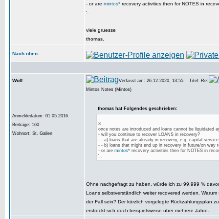
- or are
mintos*
recovery activities then for NOTES in recove
'..
viele gruesse
thomas.
Nach oben
Wolf
Verfasst am: 26.12.2020, 13:55
Titel: Re:
Mintos Notes (Mintos)
thomas hat Folgendes geschrieben:
Anmeldedatum: 01.05.2016
3
Beiträge: 160
once notes are introduced and loans cannot be liquidated 
Wohnort: St. Gallen
- will you continue to recover LOANS in recovery?
- - a) loans that are already in recovery, e.g. capital service
- - b) loans that might end up in recovery in future/on way t
- or are
mintos*
recovery activities then for NOTES in recov
'..
Ohne nachgefragt zu haben, würde ich zu 99,999 % davo
Loans selbstverständlich weiter recovered werden. Warum s
der Fall sein? Der kürzlich vorgelegte Rückzahlungsplan zu
erstreckt sich doch beispielsweise über mehrere Jahre.