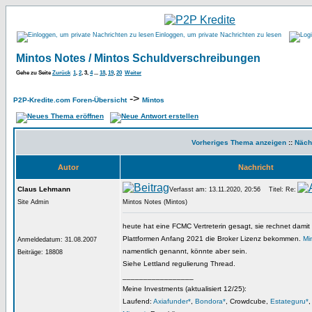
Einloggen, um private Nachrichten zu lesen
Mintos Notes / Mintos Schuldverschreibungen
Gehe zu Seite
Zurück
1
,
2
,
3
,
4
...
18
,
19
,
20
Weiter
->
P2P-Kredite.com Foren-Übersicht
Mintos
Vorheriges Thema anzeigen
::
Näch
Autor
Nachricht
Claus Lehmann
Verfasst am: 13.11.2020, 20:56
Titel: Re:
Site Admin
Mintos Notes (Mintos)
heute hat eine FCMC Vertreterin gesagt, sie rechnet damit
Plattformen Anfang 2021 die Broker Lizenz bekommen.
Mi
Anmeldedatum: 31.08.2007
namentlich genannt, könnte aber sein.
Beiträge: 18808
Siehe Lettland regulierung Thread.
_________________
Meine Investments (aktualisiert 12/25):
Laufend:
Axiafunder*
,
Bondora*
, Crowdcube,
Estateguru*