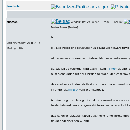
Nach oben
thomas
Verfasst am: 28.08.2021, 17:20
Titel: Re:
Mintos Notes (Mintos)
hi.
Anmeldedatum: 29.11.2018
ok, also notes sind strukturell nun sowas wie forward flows.
Beiträge: 487
ist der issuer aus eurer sicht tatsaechlich eine verbesseru
so, wie ich es verstehe, sind das (im kern
mintos*
eigene, s
ausgruendungen mit der einzigen aufgabe, den cashflow z
das erscheint mir eher als illusion und als nun schwaechste
im endeffekt
mintos*
vom lo entkoppelt.
bei stoerungen im flow geht es dann maximal dem issuer a
bestenfalls auf den lo abgewaelzt bekommt, oder schlicht 
das ist keine repraesentation durch eine renommierte third p
treuhaender nennen wuerde.