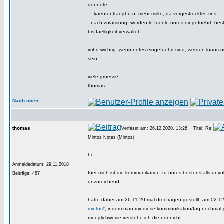
der note.
- - kaeufer traegt u.u. mehr risiko, da vorgestreckter zins
- nach zulassung, werden lo fuer lo notes eingefuehrt. b
bis faelligkeit verwaltet
imho wichtig: wenn notes eingefuehrt sind, werden loans 
sein.
viele gruesse,
thomas.
Nach oben
thomas
Verfasst am: 26.12.2020, 13:26
Titel: Re:
Mintos Notes (Mintos)
hi.
Anmeldedatum: 29.11.2018
fuer mich ist die kommunikation zu notes bestensfalls unvo
Beiträge: 487
unzureichend.
hatte daher am 26.11.20 mal drei fragen gestellt. am 02.12
mintos*
, indem man mir diese kommunikation/faq nochmal 
moeglichweise verstehe ich die nur nicht.