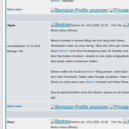
Mintos*
, Republic
Nach oben
Agate
Verfasst am: 15.11.2020, 21:32
Titel: Re:
Mintos Notes (Mintos)
Mintos schreibt in seinem Blog viel und lang über Notes.
Verstanden habe ich eher wenig. Über den Sinn gar nichts
Anmeldedatum: 07.12.2019
Kann
Mintos*
nicht eine Kurzfassung über 10 Vorteile un
Beiträge: 202
über Nachteile schreiben. Jeweils in eine Zeile aufgeglieder
Das würde vielen Investoren helfen.
Dieses wollte ich heute im
Mintos*
Blog posten. Geht aber
sich über Facebook, Twitter oder Google anmelden. Habe ic
Reicht es nicht wenn man
Mintos*
Investor ist? Arme Firma.
Das ist wahrscheinlich auch der Grund, warum es nie Kom
gibt.
Nach oben
Doso
Verfasst am: 15.11.2020, 21:38
Titel: Re:
Mintos Notes (Mintos)