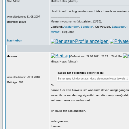
Site Admin
Mintos Notes (Mintos)
Hast Du m.E. richtig verstanden. Hab ich auch so verstand
_________________
Anmeldedatum: 31.08.2007
Meine Investments (aktualisiert 12/25):
Beiträge: 18808
Laufend:
Axiafunder*
,
Bondora*
, Crowdcube,
Estateguru*
Mintos*
, Republic
Nach oben
thomas
Verfasst am: 27.08.2021, 23:23
Titel: Re:
Mintos Notes (Mintos)
dagsie hat Folgendes geschrieben:
Anmeldedatum: 29.11.2018
Bisher ging ich davon aus, dass die neuen Notes jeweils 1
Beiträge: 487
hi.
danke fuer den hinweis. ich war auch davon ausgegangen
wesentliche aenderung eigentlich nur die zins(voraus)zah
sei, wenn man am sm handelt.
ich muss mir das ansehen.
viele gruesse,
thomas.