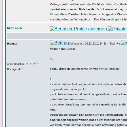
Vertragsparter, welche auch die Pflicht von
Mintos*
enthalte
des Anbieters dessen Rolle bei der Schuldeneintreibung
Mintos*
diese Darlehen fallen lassen, solange eine Chanc
besteht, wäre das Vertragsbruch. Das können sie gar nich
Nach oben
thomas
Verfasst am: 26.12.2020, 14:49
Titel: Re:
Mintos Notes (Mintos)
hi.
Anmeldedatum: 29.11.2018
genau diese details moechte ich von
mintos*
hoeren.
Beiträge: 487
1
es ist ein untersched, wann die loans eines lo verschwinde
umgestellt sind, oder pro lo.
pro lo heisst, dass sobald ein lo umgestellt wird, seine lo
gehandelt werden koennen.
da so eine umstellung dann nur eine einstellung ist, ist die 
kurz.
insbesondere erklaert sich damit nicht die kommunizierte 
einer uebergangszeit werden loans nicht mehr am sm hande
wie denn, wenn der handel pro lo nach umstellung sofort a