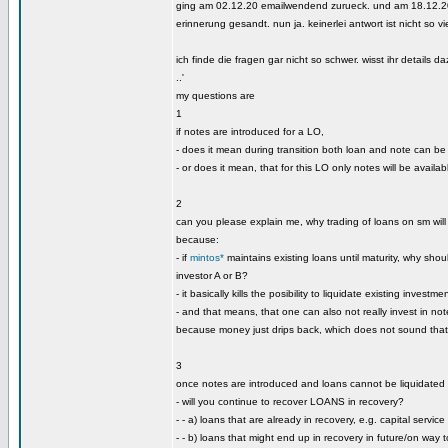
ging am 02.12.20 emailwendend zurueck. und am 18.12.20
erinnerung gesandt. nun ja. keinerlei antwort ist nicht so vie
ich finde die fragen gar nicht so schwer. wisst ihr details d
..'
my questions are
1
if notes are introduced for a LO,
- does it mean during transition both loan and note can b
- or does it mean, that for this LO only notes will be availab
2
can you please explain me, why trading of loans on sm wil
because:
- if
mintos*
maintains existing loans until maturity, why should 
investor A or B?
- it basically kills the posibility to liquidate existing investme
- and that means, that one can also not really invest in not
because money just drips back, which does not sound tha
3
once notes are introduced and loans cannot be liquidated
- will you continue to recover LOANS in recovery?
- - a) loans that are already in recovery, e.g. capital service
- - b) loans that might end up in recovery in future/on way t