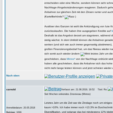
entscheiden oder eine Woche, sondern können sehr schne
Nachfrage-/Angebotsänderungen reagieren. Dadurch gehen 
Anbahner zur gleichen Zeit mit den Zinsen runter und auc
(Kartellbehörde?
)
Auslöser des Ganzen ist wohl die Ankündigung von Iute Kre
zurückzukaufen. Die haben ihre ausgegeben Kredite auf
M
Deshalb ist das Angebot derzeit am stagnieren, während d
stetig wächst. In dem Umfeld können die Anbahner gerade f
senken (und sich wie auch immer gegenseitig abstimmen),
großen Finanzierungsbedarf hat, um das Niveau wieder na
sich somit auch wieder ändern
letztes Jahr um die
geschrieben, dass
Mintos*
von der Nachfrage erdrückt wir
haben alle geschrieben, dass die Anbahner sich das hohe
nicht mehr lange leisten können und jetzt schreien wieder a
Nach oben
carnold
Verfasst am: 21.08.2019, 19:52
Titel: Re:
Seit Wochen sinkendes Zinsniveau (Mintos)
Letztes Jahr um die Zeit war die Zinslage noch um einiges 
kaum >10%. Ich habe immer noch >13.3% im Durchschnitt tr
Anmeldedatum: 20.05.2018
Diversifikation, und solange das bei mindestens 12% bleib
Beiträge: 1016