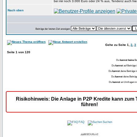
bei mir noch 3.000 Euro oder 24 % aus, Tendenz auch hier 
Nach oben
Beiträge der letzten Zeit anzeigen:
Gehe zu Seite
1
,
2
,
3
Seite
1
von
120
Du
kannst keine
Be
Du
kannst
auf Beiträge
Du
kannst
deine Beiträge 
Du
kannst
deine Beiträ
Du
kannst
an Umfragen i
Risikohinweis: Die Anlage in P2P Kredite kann zum T
führen!
FAQ
Suchen
phpBB SEO URLs V2