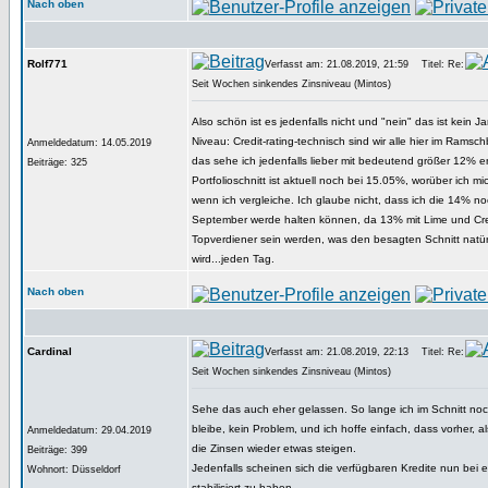
Nach oben
Rolf771
Verfasst am: 21.08.2019, 21:59
Titel: Re:
Seit Wochen sinkendes Zinsniveau (Mintos)
Also schön ist es jedenfalls nicht und "nein" das ist kein
Niveau: Credit-rating-technisch sind wir alle hier im Rams
Anmeldedatum: 14.05.2019
das sehe ich jedenfalls lieber mit bedeutend größer 12% e
Beiträge: 325
Portfolioschnitt ist aktuell noch bei 15.05%, worüber ich mi
wenn ich vergleiche. Ich glaube nicht, dass ich die 14% noc
September werde halten können, da 13% mit Lime und Cred
Topverdiener sein werden, was den besagten Schnitt natürl
wird...jeden Tag.
Nach oben
Cardinal
Verfasst am: 21.08.2019, 22:13
Titel: Re:
Seit Wochen sinkendes Zinsniveau (Mintos)
Sehe das auch eher gelassen. So lange ich im Schnitt no
bleibe, kein Problem, und ich hoffe einfach, dass vorher, a
Anmeldedatum: 29.04.2019
die Zinsen wieder etwas steigen.
Beiträge: 399
Jedenfalls scheinen sich die verfügbaren Kredite nun bei
Wohnort: Düsseldorf
stabilisiert zu haben.