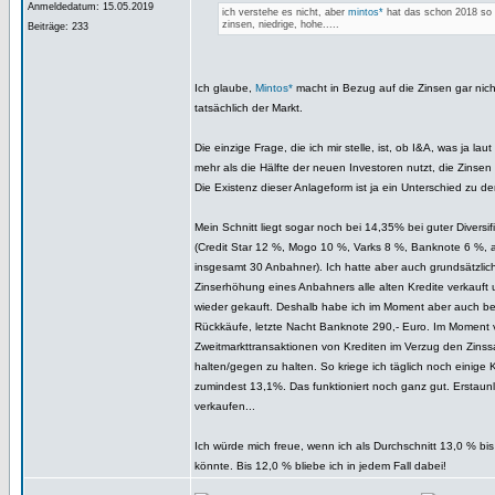
Anmeldedatum: 15.05.2019
ich verstehe es nicht, aber
mintos*
hat das schon 2018 so
zinsen, niedrige, hohe.....
Beiträge: 233
Ich glaube,
Mintos*
macht in Bezug auf die Zinsen gar nich
tatsächlich der Markt.
Die einzige Frage, die ich mir stelle, ist, ob I&A, was ja laut
mehr als die Hälfte der neuen Investoren nutzt, die Zinsen 
Die Existenz dieser Anlageform ist ja ein Unterschied zu de
Mein Schnitt liegt sogar noch bei 14,35% bei guter Diversifi
(Credit Star 12 %, Mogo 10 %, Varks 8 %, Banknote 6 %, a
insgesamt 30 Anbahner). Ich hatte aber auch grundsätzlich
Zinserhöhung eines Anbahners alle alten Kredite verkauft 
wieder gekauft. Deshalb habe ich im Moment aber auch be
Rückkäufe, letzte Nacht Banknote 290,- Euro. Im Moment 
Zweitmarkttransaktionen von Krediten im Verzug den Zinss
halten/gegen zu halten. So kriege ich täglich noch einige
zumindest 13,1%. Das funktioniert noch ganz gut. Erstaun
verkaufen...
Ich würde mich freue, wenn ich als Durchschnitt 13,0 % bis
könnte. Bis 12,0 % bliebe ich in jedem Fall dabei!