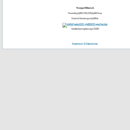
*Anzeige / Affiliate Link
Powered by
phpBB
© 2001, 2005 phpBB Group
Deutsche Übersetzung von
phpBB.de
Vereitelte Spamregistrierungen: 213060
Impressum & Datenschutz