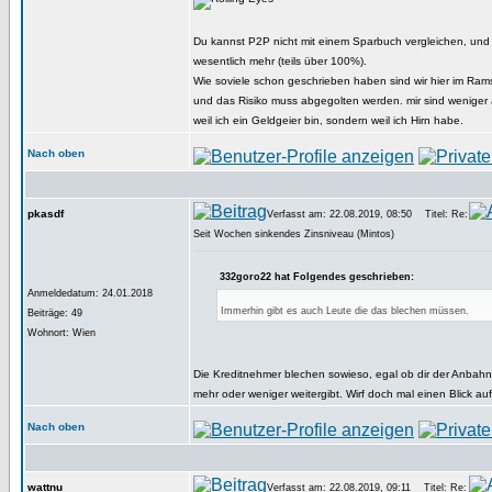
Du kannst P2P nicht mit einem Sparbuch vergleichen, und
wesentlich mehr (teils über 100%).
Wie soviele schon geschrieben haben sind wir hier im Ra
und das Risiko muss abgegolten werden. mir sind weniger 
weil ich ein Geldgeier bin, sondern weil ich Hirn habe.
Nach oben
pkasdf
Verfasst am: 22.08.2019, 08:50
Titel: Re:
Seit Wochen sinkendes Zinsniveau (Mintos)
332goro22 hat Folgendes geschrieben:
Anmeldedatum: 24.01.2018
Immerhin gibt es auch Leute die das blechen müssen.
Beiträge: 49
Wohnort: Wien
Die Kreditnehmer blechen sowieso, egal ob dir der Anbahn
mehr oder weniger weitergibt. Wirf doch mal einen Blick au
Nach oben
wattnu
Verfasst am: 22.08.2019, 09:11
Titel: Re: