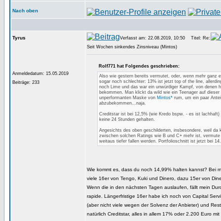
Nach oben
Tyrus
Verfasst am: 22.08.2019, 10:50
Titel: Re:
Seit Wochen sinkendes Zinsniveau (Mintos)
Rolf771 hat Folgendes geschrieben:
Anmeldedatum: 15.05.2019
Also wie gestern bereits vermutet, oder, wenn mehr ganz ehr
sogar noch schlechter: 13% ist jetzt top of the line, allerdin
Beiträge: 233
noch Lime und das war ein unwürdiger Kampf, von denen he
bekommen. Man klickt da wild wie ein Teenager auf dieser 
unperformanten Maske von
Mintos*
rum, um ein paar Antei
abzubekommen...naja.
Creditstar ist bei 12,5% (wie Kredo bspw. - es ist lachhaft) 
keine 24 Stunden gehalten.
Angesichts des oben geschilderten, insbesondere, weil da 
zwischen solchen Ratings wie B und C+ mehr ist, vermute 
weitaus tiefer fallen werden. Portfolioschnitt ist jetzt bei 1
Wie kommt es, dass du noch 14,99% halten kannst? Bei mir
viele 16er von Tengo, Kuki und Dinero, dazu 15er von Din
Wenn die in den nächsten Tagen auslaufen, fällt mein Dur
rapide. Längerfristige 16er habe ich noch von Capital Serv
(aber nicht viele wegen der Solvenz der Anbieter) und Re
natürlich Creditstar, alles in allem 17% oder 2.200 Euro m