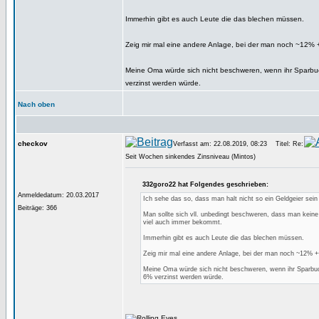
Immerhin gibt es auch Leute die das blechen müssen.
Zeig mir mal eine andere Anlage, bei der man noch ~12%
Meine Oma würde sich nicht beschweren, wenn ihr Sparbuc
verzinst werden würde.
Nach oben
checkov
Verfasst am: 22.08.2019, 08:23
Titel: Re:
Seit Wochen sinkendes Zinsniveau (Mintos)
332goro22 hat Folgendes geschrieben:
Anmeldedatum: 20.03.2017
Ich sehe das so, dass man halt nicht so ein Geldgeier sein 
Beiträge: 366
Man sollte sich vll. unbedingt beschweren, dass man kein
viel auch immer bekommt.
Immerhin gibt es auch Leute die das blechen müssen.
Zeig mir mal eine andere Anlage, bei der man noch ~12%
Meine Oma würde sich nicht beschweren, wenn ihr Sparbuc
6% verzinst werden würde.