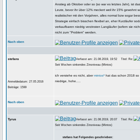
Anstieg ab Oktober oder so (so war es letztes Jahr), ist das
Leute, bevor ihr über 12% meckert weil ihr 15% gewohnt wa
realistischer mit den Vorjahren, alles normal bzw sogar bess
Strategie einfach bisschen flexibel an, eher Kurzläufer so
verkaufbaren niedrig verzinsten Langläufer (sofern sie nic
nicht zum "Problem" werden.
Nach oben
stefans
Verfasst am: 21.08.2019, 19:52
Titel: Re:
Seit Wochen sinkendes Zinsniveau (Mintos)
ich verstehe es nicht, aber
mintos*
hat das schon 2018 so 
niedrige, hohe.....
Anmeldedatum: 27.05.2016
Beiträge: 1599
Nach oben
Tyrus
Verfasst am: 21.08.2019, 20:07
Titel: Re:
Seit Wochen sinkendes Zinsniveau (Mintos)
stefans hat Folgendes geschrieben: