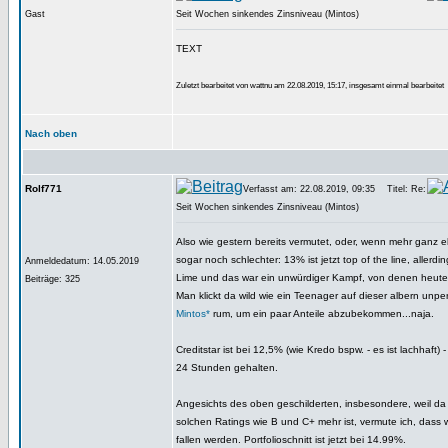
Gast
Seit Wochen sinkendes Zinsniveau (Mintos)
TEXT
Zuletzt bearbeitet von wattnu am 22.08.2019, 15:17, insgesamt einmal bearbeitet
Nach oben
Rolf771
Verfasst am: 22.08.2019, 09:35
Titel: Re:
Seit Wochen sinkendes Zinsniveau (Mintos)
Also wie gestern bereits vermutet, oder, wenn mehr ganz ehrl
sogar noch schlechter: 13% ist jetzt top of the line, allerdi
Anmeldedatum: 14.05.2019
Lime und das war ein unwürdiger Kampf, von denen heute
Beiträge: 325
Man klickt da wild wie ein Teenager auf dieser albern un
Mintos*
rum, um ein paar Anteile abzubekommen...naja.
Creditstar ist bei 12,5% (wie Kredo bspw. - es ist lachhaft) 
24 Stunden gehalten.
Angesichts des oben geschilderten, insbesondere, weil da
solchen Ratings wie B und C+ mehr ist, vermute ich, dass w
fallen werden. Portfolioschnitt ist jetzt bei 14.99%.