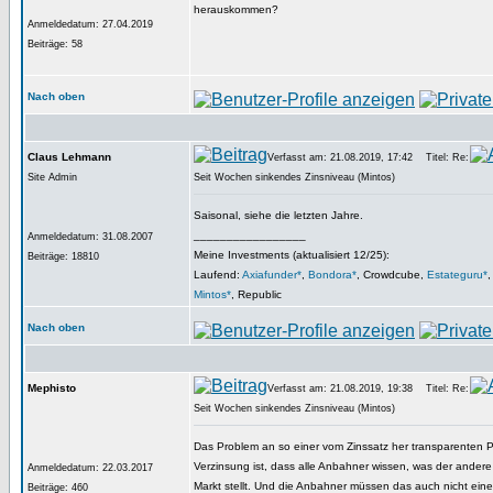
herauskommen?
Anmeldedatum: 27.04.2019
Beiträge: 58
Nach oben
Claus Lehmann
Verfasst am: 21.08.2019, 17:42
Titel: Re:
Site Admin
Seit Wochen sinkendes Zinsniveau (Mintos)
Saisonal, siehe die letzten Jahre.
_________________
Anmeldedatum: 31.08.2007
Meine Investments (aktualisiert 12/25):
Beiträge: 18810
Laufend:
Axiafunder*
,
Bondora*
, Crowdcube,
Estateguru*
Mintos*
, Republic
Nach oben
Mephisto
Verfasst am: 21.08.2019, 19:38
Titel: Re:
Seit Wochen sinkendes Zinsniveau (Mintos)
Das Problem an so einer vom Zinssatz her transparenten Pla
Verzinsung ist, dass alle Anbahner wissen, was der andere
Anmeldedatum: 22.03.2017
Markt stellt. Und die Anbahner müssen das auch nicht ein
Beiträge: 460