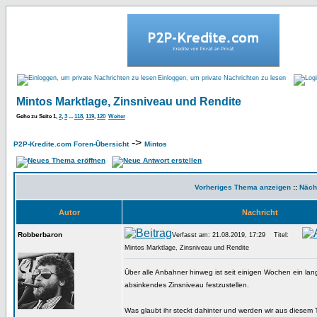
Einloggen, um private Nachrichten zu lesen
Mintos Marktlage, Zinsniveau und Rendite
Gehe zu Seite
1
,
2
,
3
...
118
,
119
,
120
Weiter
->
P2P-Kredite.com Foren-Übersicht
Mintos
Vorheriges Thema anzeigen
::
Näch
Autor
Nachricht
Robberbaron
Verfasst am: 21.08.2019, 17:29
Titel:
Mintos Marktlage, Zinsniveau und Rendite
Über alle Anbahner hinweg ist seit einigen Wochen ein la
absinkendes Zinsniveau festzustellen.
Was glaubt ihr steckt dahinter und werden wir aus diesem 