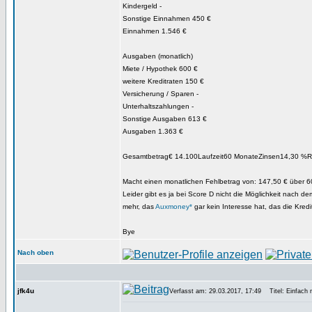
Kindergeld -
Sonstige Einnahmen 450 €
Einnahmen 1.546 €
Ausgaben (monatlich)
Miete / Hypothek 600 €
weitere Kreditraten 150 €
Versicherung / Sparen -
Unterhaltszahlungen -
Sonstige Ausgaben 613 €
Ausgaben 1.363 €
Gesamtbetrag€ 14.100Laufzeit60 MonateZinsen14,30 %R
Macht einen monatlichen Fehlbetrag von: 147,50 € über 
Leider gibt es ja bei Score D nicht die Möglichkeit nach d
mehr, das
Auxmoney*
gar kein Interesse hat, das die Kredi
Bye
Nach oben
jfk4u
Verfasst am: 29.03.2017, 17:49
Titel: Einfach m