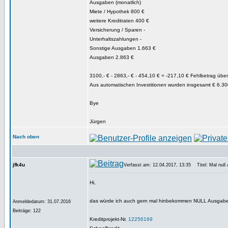
Ausgaben (monatlich)
Miete / Hypothek 800 €
weitere Kreditraten 400 €
Versicherung / Sparen -
Unterhaltszahlungen -
Sonstige Ausgaben 1.663 €
Ausgaben 2.863 €
3100,- € - 2863,- € - 454,10 € = -217,10 € Fehlbetrag üb
Aus automatischen Investitionen wurden insgesamt € 6.300
Bye
Jürgen
Nach oben
jfk4u
Verfasst am: 12.04.2017, 13:35
Titel: Mal null
Hi,
das würde ich auch gern mal hinbekommen NULL Ausgabe
Anmeldedatum: 31.07.2016
Beiträge: 122
Kreditprojekt-Nr.
12256169