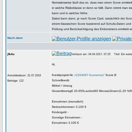
Normalerweise läuft das so, dass man einen Score ermittel
in welche Risikoklasse er denn so fällt. Dann nimmt man d
kann und in welcher Höhe.
Dabei kann dann, je nach Score Card, tatsächlich der Sco
einem klassischen Score basierend auf Schufa-Daten und 
Prüfung und Berücksichtigung des Einkommens ermittelt wi
Nach oben
jfk4u
Verfasst am: 04.04.2017, 07:25
Titel: Ein weite
Hi,
Kreditprojekt-Nr.
12204097
Auxmoney*
Score B
Anmeldedatum: 31.07.2016
Schnellkredit
Beiträge: 122
Möbel / Umzug
Gesamtbetrag€ 20.650Laufzeit60 MonateZinsen11,20 %R
Einnahmen (monatlich)
Nettoeinkommen 3.100 €
Kindergeld -
Sonstige Einnahmen -
Einnahmen 3.100 €