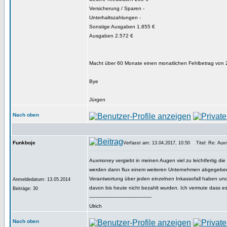
Versicherung / Sparen -
Unterhaltszahlungen -
Sonstige Ausgaben 1.855 €
Ausgaben 2.572 €
Macht über 60 Monate einen monatlichen Fehlbetrag von 22
Bye
Jürgen
Nach oben
Funkboje
Verfasst am: 13.04.2017, 10:50
Titel: Re: Aux
Auxmoney vergiebt in meinen Augen viel zu leichtfertig die 
werden dann flux einem weiteren Unternehmen abgegeben
Verantwortung über jeden einzelnen Inkassofall haben und 
Anmeldedatum: 13.05.2014
davon bis heute nicht bezahlt wurden. Ich vermute dass e
Beiträge: 30
-----------------------------------------
Ulrich
Nach oben