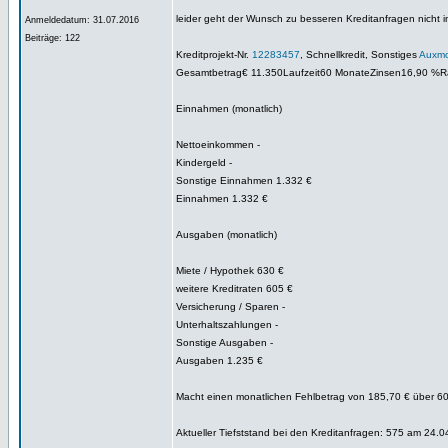
leider geht der Wunsch zu besseren Kreditanfragen nicht in
Anmeldedatum: 31.07.2016
Beiträge: 122
Kreditprojekt-Nr.
12283457
, Schnellkredit, Sonstiges
Auxm
Gesamtbetrag€ 11.350Laufzeit60 MonateZinsen16,90 %R
Einnahmen (monatlich)
Nettoeinkommen -
Kindergeld -
Sonstige Einnahmen 1.332 €
Einnahmen 1.332 €
Ausgaben (monatlich)
Miete / Hypothek 630 €
weitere Kreditraten 605 €
Versicherung / Sparen -
Unterhaltszahlungen -
Sonstige Ausgaben -
Ausgaben 1.235 €
Macht einen monatlichen Fehlbetrag von 185,70 € über 6
Aktueller Tiefststand bei den Kreditanfragen: 575 am 24.