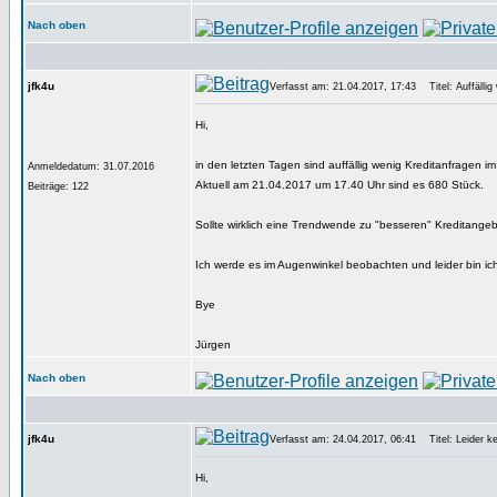
Nach oben
jfk4u
Verfasst am: 21.04.2017, 17:43
Titel: Auffällig
Hi,
in den letzten Tagen sind auffällig wenig Kreditanfragen i
Anmeldedatum: 31.07.2016
Aktuell am 21.04.2017 um 17.40 Uhr sind es 680 Stück.
Beiträge: 122
Sollte wirklich eine Trendwende zu "besseren" Kreditangeb
Ich werde es im Augenwinkel beobachten und leider bin ich m
Bye
Jürgen
Nach oben
jfk4u
Verfasst am: 24.04.2017, 06:41
Titel: Leider k
Hi,