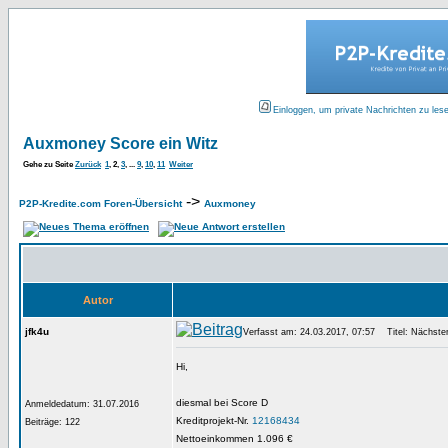
Einloggen, um private Nachrichten zu les
Auxmoney Score ein Witz
Gehe zu Seite
Zurück
1
,
2
,
3
, ...
9
,
10
,
11
Weiter
->
P2P-Kredite.com Foren-Übersicht
Auxmoney
Autor
jfk4u
Verfasst am: 24.03.2017, 07:57
Titel: Nächster
Hi,
diesmal bei Score D
Anmeldedatum: 31.07.2016
Kreditprojekt-Nr.
12168434
Beiträge: 122
Nettoeinkommen 1.096 €