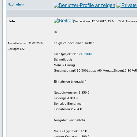
Nach oben
jfk4u
Verfasst am: 12.04.2017, 13:44
Titel: Auxmone
Hi,
na gleich noch einen Treffer:
Anmeldedatum: 31.07.2016
Beiträge: 122
Kreditprojekt-Nr.
12136330
Schnellkredit
Möbel / Umzug
Gesamtbetrag€ 15.500Laufzeit60 MonateZinsen16,30 %R
Einnahmen (monatlich)
Nettoeinkommen 2.350 €
Kindergeld 384 €
Sonstige Einnahmen -
Einnahmen 2.734 €
Ausgaben (monatlich)
Miete / Hypothek 517 €
weitere Kreditraten 200 €