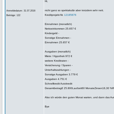
Hi,
nicht ganz so spektakulär aber trotzdem sehr nett.
Anmeldedatum: 31.07.2016
Kreditprojekt-Nr.
12185876
Beiträge: 122
Einnahmen (monatlich)
Nettoeinkommen 25.657 €
Kindergeld -
Sonstige Einnahmen -
Einnahmen 25.657 €
Ausgaben (monatlich)
Miete / Hypothek 972 €
weitere Kreditraten -
Versicherung / Sparen -
Unterhaltszahlungen -
Sonstige Ausgaben 3.779 €
Ausgaben 4.751 €
Schnellkredit Autokredit
Gesamtbetrag€ 25.800Laufzeit60 MonateZinsen16,30 %R
Also ich würde den guten Monat warten, und dann das Au
Bye