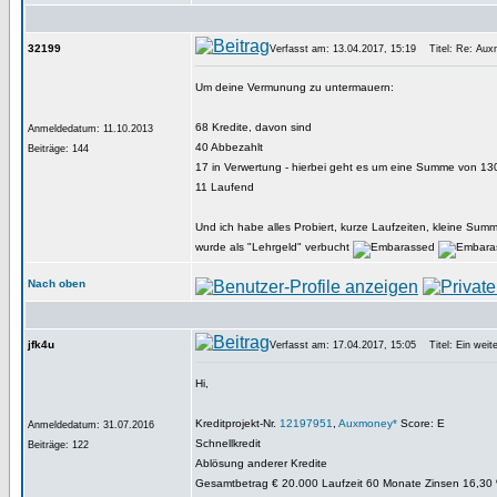
32199
Verfasst am: 13.04.2017, 15:19
Titel: Re: Aux
Um deine Vermunung zu untermauern:
68 Kredite, davon sind
Anmeldedatum: 11.10.2013
40 Abbezahlt
Beiträge: 144
17 in Verwertung - hierbei geht es um eine Summe von 1
11 Laufend
Und ich habe alles Probiert, kurze Laufzeiten, kleine Summ
wurde als "Lehrgeld" verbucht
Nach oben
jfk4u
Verfasst am: 17.04.2017, 15:05
Titel: Ein weite
Hi,
Kreditprojekt-Nr.
12197951
,
Auxmoney*
Score: E
Anmeldedatum: 31.07.2016
Schnellkredit
Beiträge: 122
Ablösung anderer Kredite
Gesamtbetrag € 20.000 Laufzeit 60 Monate Zinsen 16,30