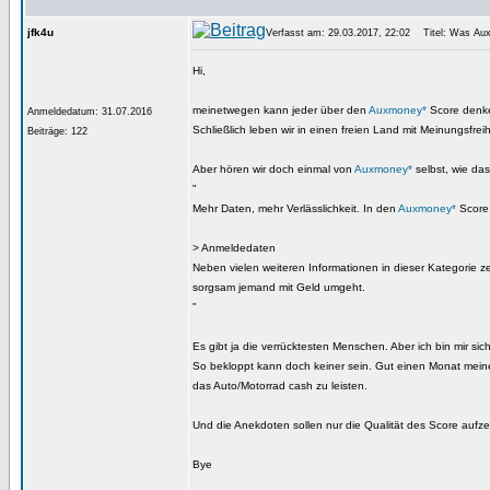
jfk4u
Verfasst am: 29.03.2017, 22:02
Titel: Was Aux
Hi,
meinetwegen kann jeder über den
Auxmoney*
Score denken
Anmeldedatum: 31.07.2016
Schließlich leben wir in einen freien Land mit Meinungsfreih
Beiträge: 122
Aber hören wir doch einmal von
Auxmoney*
selbst, wie da
"
Mehr Daten, mehr Verlässlichkeit. In den
Auxmoney*
Score 
> Anmeldedaten
Neben vielen weiteren Informationen in dieser Kategorie 
sorgsam jemand mit Geld umgeht.
"
Es gibt ja die verrücktesten Menschen. Aber ich bin mir 
So bekloppt kann doch keiner sein. Gut einen Monat mei
das Auto/Motorrad cash zu leisten.
Und die Anekdoten sollen nur die Qualität des Score aufze
Bye