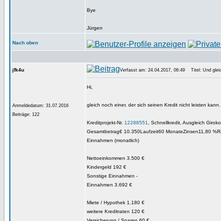
Bye
Jürgen
Nach oben
jfk4u
Verfasst am: 24.04.2017, 06:49
Titel: Und glei
Hi,
gleich noch einer, der sich seinen Kredit nicht leisten kann.
Anmeldedatum: 31.07.2016
Beiträge: 122
Kreditprojekt-Nr.
12288551
, Schnellkredit, Ausgleich Girok
Gesamtbetrag€ 10.350Laufzeit60 MonateZinsen11,80 %R
Einnahmen (monatlich)
Nettoeinkommen 3.500 €
Kindergeld 192 €
Sonstige Einnahmen -
Einnahmen 3.692 €
Miete / Hypothek 1.180 €
weitere Kreditraten 120 €
Versicherung / Sparen 60 €