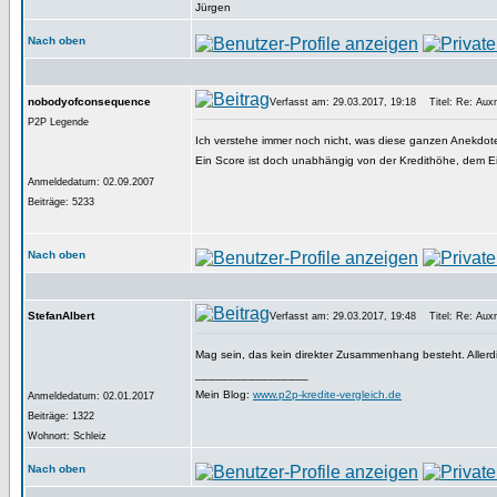
Jürgen
Nach oben
nobodyofconsequence
Verfasst am: 29.03.2017, 19:18
Titel: Re: Aux
P2P Legende
Ich verstehe immer noch nicht, was diese ganzen Anekdot
Ein Score ist doch unabhängig von der Kredithöhe, dem 
Anmeldedatum: 02.09.2007
Beiträge: 5233
Nach oben
StefanAlbert
Verfasst am: 29.03.2017, 19:48
Titel: Re: Aux
Mag sein, das kein direkter Zusammenhang besteht. Allerd
_________________
Mein Blog:
www.p2p-kredite-vergleich.de
Anmeldedatum: 02.01.2017
Beiträge: 1322
Wohnort: Schleiz
Nach oben