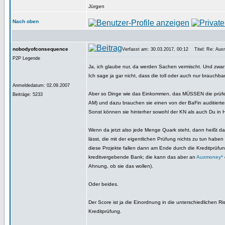
Jürgen
Nach oben
nobodyofconsequence
Verfasst am: 30.03.2017, 00:12
Titel: Re: Aux
P2P Legende
Ja, ich glaube nur, da werden Sachen vermischt. Und zwar
Ich sage ja gar nicht, dass die toll oder auch nur brauchbar
Anmeldedatum: 02.09.2007
Aber so Dinge wie das Einkommen, das MÜSSEN die prüfe
Beiträge: 5233
AM) und dazu brauchen sie einen von der BaFin auditierte
Sonst können sie hinterher sowohl der KN als auch Du in H
Wenn da jetzt also jede Menge Quark steht, dann heißt d
lässt, die mit der eigentlichen Prüfung nichts zu tun ha
diese Projekte fallen dann am Ende durch die Kreditprüfung 
kreditvergebende Bank; die kann das aber an
Auxmoney*
Ahnung, ob sie das wollen).
Oder beides.
Der Score ist ja die Einordnung in die unterschiedlichen 
Kreditprüfung.