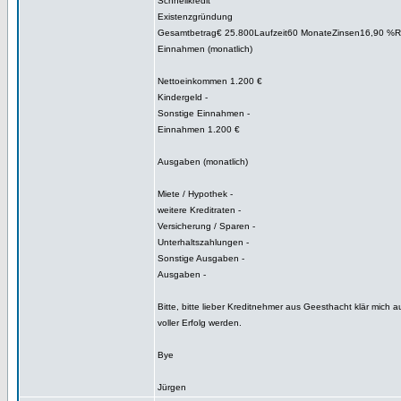
Schnellkredit
Existenzgründung
Gesamtbetrag€ 25.800Laufzeit60 MonateZinsen16,90 %R
Einnahmen (monatlich)
Nettoeinkommen 1.200 €
Kindergeld -
Sonstige Einnahmen -
Einnahmen 1.200 €
Ausgaben (monatlich)
Miete / Hypothek -
weitere Kreditraten -
Versicherung / Sparen -
Unterhaltszahlungen -
Sonstige Ausgaben -
Ausgaben -
Bitte, bitte lieber Kreditnehmer aus Geesthacht klär mich 
voller Erfolg werden.
Bye
Jürgen