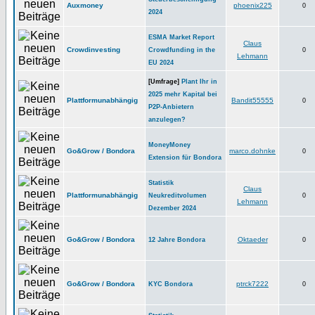
Auxmoney
phoenix225
0
2024
ESMA Market Report
Claus
Crowdinvesting
Crowdfunding in the
0
Lehmann
EU 2024
[Umfrage]
Plant Ihr in
2025 mehr Kapital bei
Plattformunabhängig
Bandit55555
0
P2P-Anbietern
anzulegen?
MoneyMoney
Go&Grow / Bondora
marco.dohnke
0
Extension für Bondora
Statistik
Claus
Plattformunabhängig
Neukreditvolumen
0
Lehmann
Dezember 2024
Go&Grow / Bondora
Oktaeder
12 Jahre Bondora
0
Go&Grow / Bondora
ptrck7222
KYC Bondora
0