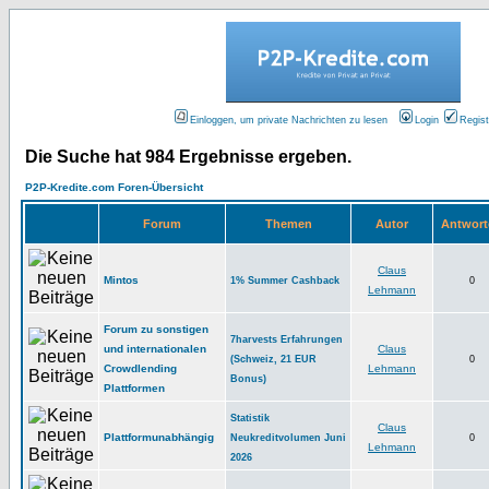
Einloggen, um private Nachrichten zu lesen
Login
Regist
Die Suche hat 984 Ergebnisse ergeben.
P2P-Kredite.com Foren-Übersicht
Forum
Themen
Autor
Antwor
Claus
Mintos
1% Summer Cashback
0
Lehmann
Forum zu sonstigen
7harvests Erfahrungen
und internationalen
Claus
(Schweiz, 21 EUR
0
Crowdlending
Lehmann
Bonus)
Plattformen
Statistik
Claus
Plattformunabhängig
Neukreditvolumen Juni
0
Lehmann
2026