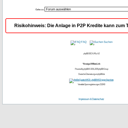
Gehe zu:
Risikohinweis: Die Anlage in P2P Kredite kann zum T
FAQ
Suchen
phpBB SEO URLs V2
*Anzeige / Affiliate Link
Powered by
phpBB
© 2001, 2005 phpBB Group
Deutsche Übersetzung von
phpBB.de
Vereitelte Spamregistrierungen: 213043
Impressum & Datenschutz