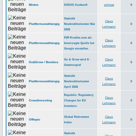
Mintos
schmat
DSGVO Auskunft
0
Statistik
Claus
Plattformunabhängig
Neukreditvolumen Mai
0
Lehmann
2026
P2P-Kredite.com als
Claus
Plattformunabhängig
bevorzugte Quelle bei
0
Lehmann
Google einstellen
Claus
Go & Grow wird 8 -
Go&Grow / Bondora
0
Lehmann
Gewinnspiel
Statistik
Claus
Plattformunabhängig
Neukreditvolumen
0
Lehmann
April 2026
Republic: Regulatory
Claus
Crowdinvesting
Changes for EU
0
Lehmann
Investors
Claus
Global Retirement
Offtopic
0
Lehmann
Index
Statistik
Claus