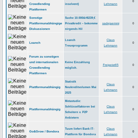
0
Crowdlending
Lehmann
insolvent)
Plattformen
Sonstige
Suche 10.000&#8239;€
Plattformunabhängige
sadejaemmi
Privatkredit – bekomme
0
Diskussionen
nirgends Hil
Claus
Loanch
Loanch
0
Lehmann
Treueprogramm
Forum zu sonstigen
und internationalen
Keine Einzahlung
Freigeist65
0
Crowdlending
möglich.
Plattformen
Statistik
Claus
Plattformunabhängig
Neukreditvolumen Mai
0
Lehmann
2025
Metastudie:
Claus
Schlüsselfaktoren bei
Plattformunabhängig
0
Lehmann
Scheitern v. P2P
Anbietern
Claus
Tuum liefert Bank IT-
Go&Grow / Bondora
0
Lehmann
Plattform für Bondora