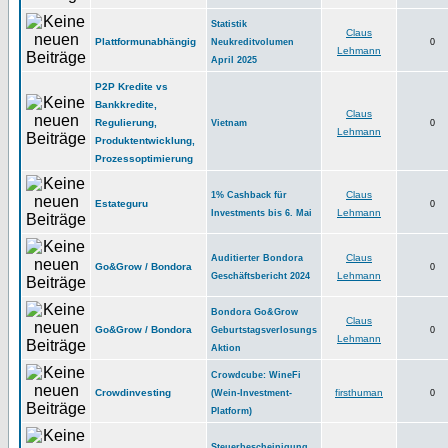
Statistik
Claus
Plattformunabhängig
Neukreditvolumen
0
Lehmann
April 2025
P2P Kredite vs
Bankkredite,
Claus
Regulierung,
Vietnam
0
Lehmann
Produktentwicklung,
Prozessoptimierung
Claus
1% Cashback für
Estateguru
0
Lehmann
Investments bis 6. Mai
Claus
Auditierter Bondora
Go&Grow / Bondora
0
Lehmann
Geschäftsbericht 2024
Bondora Go&Grow
Claus
Go&Grow / Bondora
Geburtstagsverlosungs
0
Lehmann
Aktion
Crowdcube: WineFi
Crowdinvesting
firsthuman
(Wein-Investment-
0
Platform)
Steuerbescheinigung