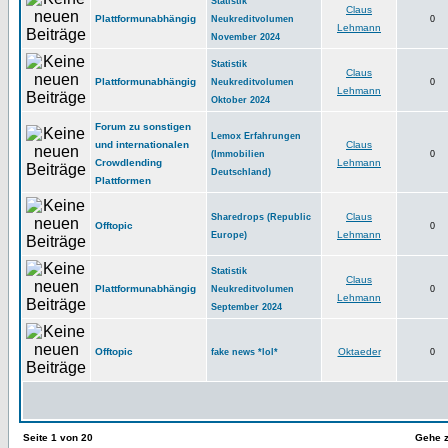
Statistik
Claus
Plattformunabhängig
Neukreditvolumen
0
Lehmann
November 2024
Statistik
Claus
Plattformunabhängig
Neukreditvolumen
0
Lehmann
Oktober 2024
Forum zu sonstigen
Lemox Erfahrungen
und internationalen
Claus
(Immobilien
0
Crowdlending
Lehmann
Deutschland)
Plattformen
Claus
Sharedrops (Republic
Offtopic
0
Lehmann
Europe)
Statistik
Claus
Plattformunabhängig
Neukreditvolumen
0
Lehmann
September 2024
Offtopic
Oktaeder
fake news *lol*
0
Seite
1
von
20
Gehe z