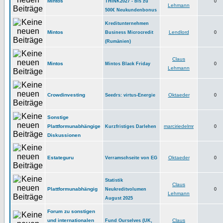
Mintos
THINK2027 - bis zu
0
Lehmann
500€ Neukundenbonus
Kreditunternehmen
Mintos
Lendlord
Business Microcredit
0
(Rumänien)
Claus
Mintos
Mintos Black Friday
0
Lehmann
Crowdinvesting
Oktaeder
Seedrs: virtus-Energie
0
Sonstige
Plattformunabhängige
marciriedelmr
Kurzfristiges Darlehen
0
Diskussionen
Estateguru
Oktaeder
Verramschseite von EG
0
Statistik
Claus
Plattformunabhängig
Neukreditvolumen
0
Lehmann
August 2025
Forum zu sonstigen
und internationalen
Claus
Fund Ourselves (UK,