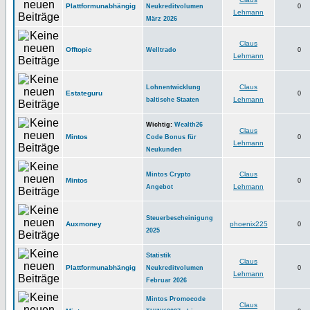
Plattformunabhängig
Neukreditvolumen
0
Lehmann
März 2026
Claus
Offtopic
Welltrado
0
Lehmann
Claus
Lohnentwicklung
Estateguru
0
Lehmann
baltische Staaten
Wichtig:
Wealth26
Claus
Mintos
Code Bonus für
0
Lehmann
Neukunden
Claus
Mintos Crypto
Mintos
0
Lehmann
Angebot
Steuerbescheinigung
Auxmoney
phoenix225
0
2025
Statistik
Claus
Plattformunabhängig
Neukreditvolumen
0
Lehmann
Februar 2026
Mintos Promocode
Claus