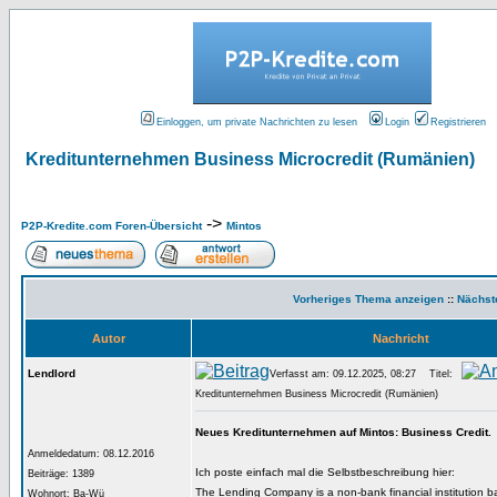
Einloggen, um private Nachrichten zu lesen
Login
Registrieren
Kreditunternehmen Business Microcredit (Rumänien)
->
P2P-Kredite.com Foren-Übersicht
Mintos
Vorheriges Thema anzeigen
::
Nächst
Autor
Nachricht
Lendlord
Verfasst am: 09.12.2025, 08:27
Titel:
Kreditunternehmen Business Microcredit (Rumänien)
Neues Kreditunternehmen auf Mintos: Business Credit.
Anmeldedatum: 08.12.2016
Ich poste einfach mal die Selbstbeschreibung hier:
Beiträge: 1389
The Lending Company is a non-bank financial institution b
Wohnort: Ba-Wü