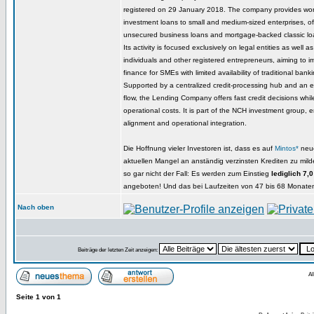
registered on 29 January 2018. The company provides wor
investment loans to small and medium-sized enterprises, of
unsecured business loans and mortgage-backed classic lo
Its activity is focused exclusively on legal entities as well 
individuals and other registered entrepreneurs, aiming to 
finance for SMEs with limited availability of traditional bank
Supported by a centralized credit-processing hub and an ef
flow, the Lending Company offers fast credit decisions whil
operational costs. It is part of the NCH investment group, e
alignment and operational integration.
Die Hoffnung vieler Investoren ist, dass es auf
Mintos*
neue
aktuellen Mangel an anständig verzinsten Krediten zu milder
so gar nicht der Fall: Es werden zum Einstieg
lediglich 7,
angeboten! Und das bei Laufzeiten von 47 bis 68 Monate
Nach oben
Beiträge der letzten Zeit anzeigen:
Al
Seite
1
von
1