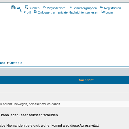
FAQ
Suchen
Mitgliederliste
Benutzergruppen
Registrieren
Profil
Einloggen, um private Nachrichten zu lesen
Login
cht
->
Offtopic
Nachricht
eau herabzubewegen, belassen wir es dabei!
r kann jeder Leser selbst entscheiden.
habe Niemanden beleidigt, woher kommt also diese Agressivität?