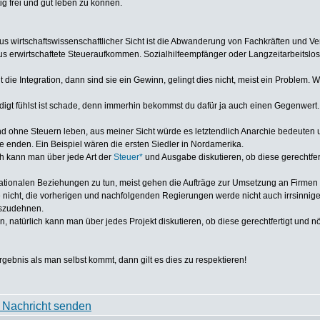
tig frei und gut leben zu können.
Aus wirtschaftswissenschaftlicher Sicht ist die Abwanderung von Fachkräften und 
raus erwirtschaftete Steueraufkommen. Sozialhilfeempfänger oder Langzeitarbeits
t die Integration, dann sind sie ein Gewinn, gelingt dies nicht, meist ein Problem. 
igt fühlst ist schade, denn immerhin bekommst du dafür ja auch einen Gegenwert. 
and ohne Steuern leben, aus meiner Sicht würde es letztendlich Anarchie bedeuten u
e enden. Ein Beispiel wären die ersten Siedler in Nordamerika.
ch kann man über jede Art der
Steuer*
und Ausgabe diskutieren, ob diese gerechtferti
rnationalen Beziehungen zu tun, meist gehen die Aufträge zur Umsetzung an Firme
nicht, die vorherigen und nachfolgenden Regierungen werde nicht auch irrsinnige Pr
auszudehnen.
natürlich kann man über jedes Projekt diskutieren, ob diese gerechtfertigt und nöt
bnis als man selbst kommt, dann gilt es dies zu respektieren!