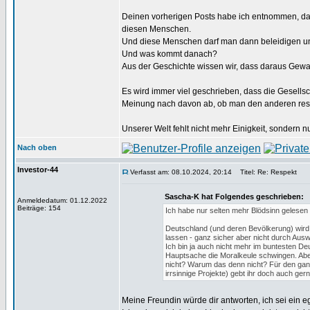
Deinen vorherigen Posts habe ich entnommen, das
diesen Menschen.
Und diese Menschen darf man dann beleidigen und
Und was kommt danach?
Aus der Geschichte wissen wir, dass daraus Gewal
Es wird immer viel geschrieben, dass die Gesellsc
Meinung nach davon ab, ob man den anderen respe
Unserer Welt fehlt nicht mehr Einigkeit, sondern 
Nach oben
Investor-44
Verfasst am: 08.10.2024, 20:14
Titel: Re: Respekt
Sascha-K hat Folgendes geschrieben:
Anmeldedatum: 01.12.2022
Beiträge: 154
Ich habe nur selten mehr Blödsinn gelesen
Deutschland (und deren Bevölkerung) wird vi
lassen - ganz sicher aber nicht durch Aus
Ich bin ja auch nicht mehr im buntesten D
Hauptsache die Moralkeule schwingen. Aber
nicht? Warum das denn nicht? Für den ganze
irrsinnige Projekte) gebt ihr doch auch ge
Meine Freundin würde dir antworten, ich sei ein ego