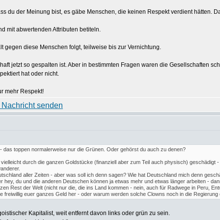
s du der Meinung bist, es gäbe Menschen, die keinen Respekt verdient hätten. 
 mit abwertenden Attributen betiteln.
t gegen diese Menschen folgt, teilweise bis zur Vernichtung.
haft jetzt so gespalten ist. Aber in bestimmten Fragen waren die Gesellschaften sc
ktiert hat oder nicht.
nur mehr Respekt!
 - das toppen normalerweise nur die Grünen. Oder gehörst du auch zu denen?
elleicht durch die ganzen Goldstücke (finanziell aber zum Teil auch physisch) geschädigt - ni
wanderer.
eutschland aller Zeiten - aber was soll ich denn sagen? Wie hat Deutschland mich denn gesc
 hey, du und die anderen Deutschen können ja etwas mehr und etwas länger arbeiten - dann 
n Rest der Welt (nicht nur die, die ins Land kommen - nein, auch für Radwege in Peru, Entwi
rne freiwillig euer ganzes Geld her - oder warum werden solche Clowns noch in die Regierung
istischer Kapitalist, weit entfernt davon links oder grün zu sein.