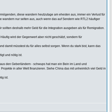
Vermögenden, diese wandern heutzutage am ehesten aus, immer ein Verlust für
lose wandern nur selten aus, auch wenn das auf Sendern wie RTL2 häufiger
Wir sollten deshalb mehr Geld für die Integration ausgeben als für Remigration.
Häufig wird der Gegenwert aber nicht geschätzt, sondern für
nd damit müsstest du für alles selbst sorgen. Wenn du stark bist, kann das
gt und nötig ist.
n aus den Geberländern - schwups hat man ein Bein im Land und
ojekte in aller Welt finanzieren. Siehe China das mit unheimlich viel Geld in
ig ist.