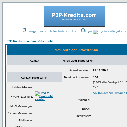
Einloggen, um private Nachrichten zu lesen
Login
Registrieren
P2P-Kredite.com Foren-Übersicht
Profil anzeigen: Investor-44
Avatar
Alles über Investor-44
Anmeldedatum:
01.12.2022
Beiträge insgesamt:
154
Kontakt Investor-44
[0.08% aller Beiträge / 0.11 
E-Mail-Adresse:
Tag]
Alle Beiträge von Investor-4
Private Nachricht:
Wohnort:
MSN Messenger:
Beruf:
Yahoo Messenger:
Interessen:
AIM-Name: