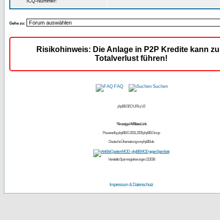
ICQ-Nummer:
Gehe zu:
Risikohinweis: Die Anlage in P2P Kredite kann z
Totalverlust führen!
FAQ
Suchen
phpBB SEO URLs V2
*Anzeige / Affiliate Link
Powered by
phpBB
© 2001, 2005 phpBB Group
Deutsche Übersetzung von
phpBB.de
Vereitelte Spamregistrierungen: 213038
Impressum & Datenschutz