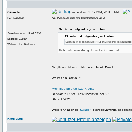
Oktaeder
Verfasst am: 18.12.2024, 22:11
Titel:
P2P Legende
Re: Parkistan zieht die Energiewende durch
Munde hat Folgendes geschrieben:
Anmeldedatum: 13.07.2010
Oktaeder hat Folgendes geschrieben:
Beiträge: 10880
Such du mal deinen Blackout statt überall reinzuquats
Wohnort: Bei Karlsruhe
Nicht diskussionsfähig. Typischer Grüner halt.
Da gibt es nichts zu diskutieren. Ist ein Bericht.
Wo ist dein Blackout?
_________________
Mein Blog rund um p2p Kredite
Bondora/XIRR ca. 12%/ Investiere per API.
Stand 9/2023
Weitere Anlagen bei
Swaper*
,peerberry,afranga,lendermar
Nach oben