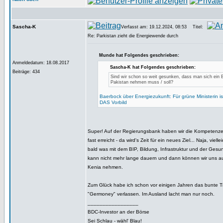
Sascha-K
Verfasst am: 19.12.2024, 08:53
Titel:
Re: Parkistan zieht die Energiewende durch
Munde hat Folgendes geschrieben:
Anmeldedatum: 18.08.2017
Sascha-K hat Folgendes geschrieben:
Beiträge: 434
Sind wir schon so weit gesunken, dass man sich ein B
Pakistan nehmen muss / soll?
Baerbock über Energiezukunft: Für grüne Ministerin ist
DAS Vorbild
Super! Auf der Regierungsbank haben wir die Kompetenz
fast erreicht - da wird's Zeit für ein neues Ziel... Naja, viell
bald was mit dem BIP, Bildung, Infrastruktur und der Gesu
kann nicht mehr lange dauern und dann können wir uns auc
Kenia nehmen.
Zum Glück habe ich schon vor einigen Jahren das bunte 
"Germoney" verlassen. Im Ausland lacht man nur noch.
_________________
BDC-Investor an der Börse
Sei Schlau - wähl' Blau!