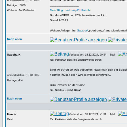
Anmeldedatum: 13.07.2010
_________________
Beiträge: 10880
Mein Blog rund um p2p Kredite
Wohnort: Bei Karlsruhe
Bondora/XIRR ca. 12%/ Investiere per API.
Stand 9/2023
Weitere Anlagen bei
Swaper*
,peerberry,afranga,lendermar
Nach oben
Sascha-K
Verfasst am: 18.12.2024, 20:54
Titel:
Re: Parkistan zieht die Energiewende durch
Sind wir schon so weit gesunken, dass man sich ein Beispi
nehmen muss / soll? Wird ja immer schlimmer...
Anmeldedatum: 18.08.2017
_________________
Beiträge: 434
BDC-Investor an der Börse
Sei Schlau - wähl' Blau!
Nach oben
Munde
Verfasst am: 18.12.2024, 21:31
Titel:
Gast
Re: Parkistan zieht die Energiewende durch