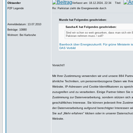
Oktaeder
Verfasst am: 18.12.2024, 22:34
Titel:
P2P Legende
Re: Parkistan zieht die Energiewende durch
Munde hat Folgendes geschrieben:
Anmeldedatum: 13.07.2010
Sascha-K hat Folgendes geschrieben:
Beiträge: 10880
Sind wir schon so weit gesunken, dass man sich ein B
Wohnort: Bei Karlsruhe
Pakistan nehmen muss / soll?
Baerbock über Energiezukunft: Für grüne Ministerin ist
DAS Vorbild
Vorsicht!!
Mit Ihrer Zustimmung verwenden wir und unsere 884 Partn
ähnliche Techniken, um personenbezogene Daten wie Ihre
Website, IP-Adressen und Cookie-Identifikatoren zu speich
zuzugreifen und zu verarbeiten. Einige Partner bitten Sie n
Zustimmung zur Datenverarbeitung, sondern stützen sich au
geschäftliches Interesse. Sie können jederzeit Ihre Zusti
der Datenverarbeitung aufgrund berechtigter Interessen w
Sie auf „Mehr erfahren" klicken oder in unserer Datenschutzr
Website.