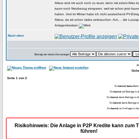
Akkus sind mir auch noch zu teuer, denn mit einem Akku 
kaum noch Netzbezug einsparen, weil wir schon jetzt kau
haben. Und im Winter habe ich nicht ausreichend PV-Ertr
Akkus, da wir schon vieles verbrauchen. Ach.... die Luxus
Anlagenbesitzer
Nach oben
Beiträge der letzten Zeit anzeigen:
Al
Gehe
Seite
1
von
2
Du
kannst keine
Beitr
Du
kannst
auf Beiträge in
Du
kannst
deine Beiträge in
Du
kannst
deine Beiträge 
Du
kannst
an Umfragen in d
Risikohinweis: Die Anlage in P2P Kredite kann zum T
führen!