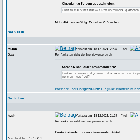
Oktaeder hat Folgendes geschrieben:
Such du mal deinen Blackout statt überall reinzuquatschen.
Nicht diskussionsfähig. Typischer Grüner halt.
Nach oben
Munde
Verfasst am: 18.12.2024, 21:37
Titel:
Gast
Re: Parkistan zieht die Energiewende durch
Sascha-K hat Folgendes geschrieben:
Sind wir schon so weit gesunken, dass man sich ein Beispi
nehmen muss / soll?
Baerbock über Energiezukunft: Für grüne Ministerin ist Ken
Nach oben
hugh
Verfasst am: 18.12.2024, 21:37
Titel:
Re: Parkistan zieht die Energiewende durch
Danke Oktaeder für den interessanten Artikel.
Anmeldedatum: 12.12.2013