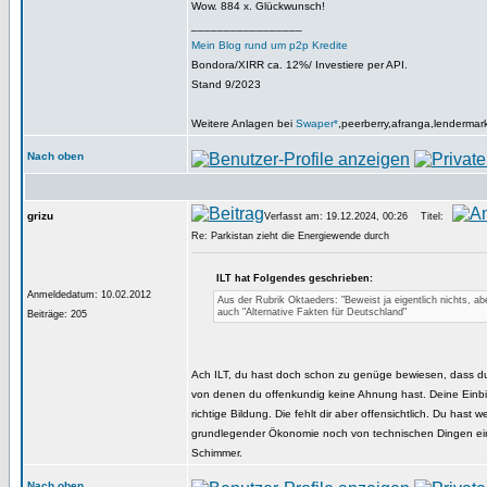
Wow. 884 x. Glückwunsch!
_________________
Mein Blog rund um p2p Kredite
Bondora/XIRR ca. 12%/ Investiere per API.
Stand 9/2023
Weitere Anlagen bei
Swaper*
,peerberry,afranga,lendermar
Nach oben
grizu
Verfasst am: 19.12.2024, 00:26
Titel:
Re: Parkistan zieht die Energiewende durch
ILT hat Folgendes geschrieben:
Anmeldedatum: 10.02.2012
Aus der Rubrik Oktaeders: "Beweist ja eigentlich nichts, abe
auch "Alternative Fakten für Deutschland"
Beiträge: 205
Ach ILT, du hast doch schon zu genüge bewiesen, dass du
von denen du offenkundig keine Ahnung hast. Deine Einbi
richtige Bildung. Die fehlt dir aber offensichtlich. Du hast 
grundlegender Ökonomie noch von technischen Dingen ei
Schimmer.
Nach oben