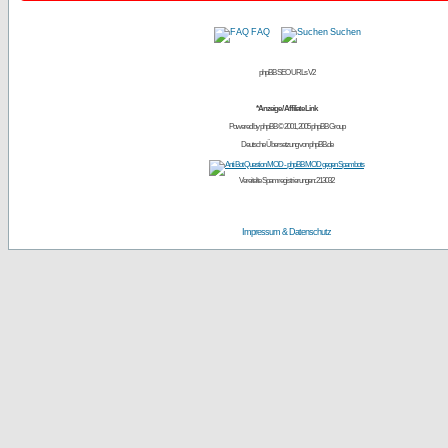
FAQ
Suchen
phpBB SEO URLs V2
*Anzeige / Affiliate Link
Powered by
phpBB
© 2001, 2005 phpBB Group
Deutsche Übersetzung von
phpBB.de
Vereitelte Spamregistrierungen: 213032
Impressum & Datenschutz