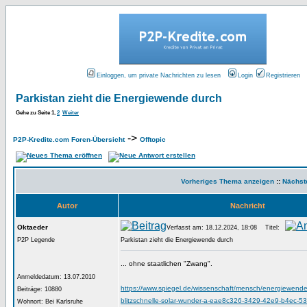
Einloggen, um private Nachrichten zu lesen
Login
Registrieren
Parkistan zieht die Energiewende durch
Gehe zu Seite
1
,
2
Weiter
->
P2P-Kredite.com Foren-Übersicht
Offtopic
Vorheriges Thema anzeigen
::
Nächst
Autor
Nachricht
Oktaeder
Verfasst am: 18.12.2024, 18:08
Titel:
P2P Legende
Parkistan zieht die Energiewende durch
... ohne staatlichen "Zwang".
Anmeldedatum: 13.07.2010
https://www.spiegel.de/wissenschaft/mensch/energiewende
Beiträge: 10880
blitzschnelle-solar-wunder-a-eae8c326-3429-42e9-b4ec-
Wohnort: Bei Karlsruhe