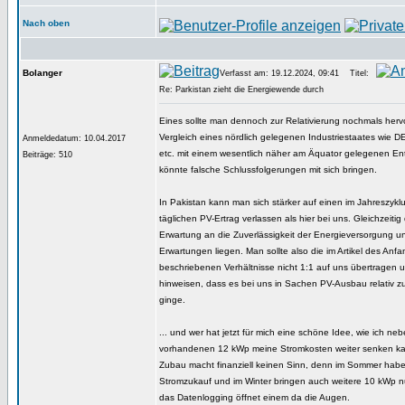
Nach oben
Bolanger
Verfasst am: 19.12.2024, 09:41
Titel:
Re: Parkistan zieht die Energiewende durch
Eines sollte man dennoch zur Relativierung nochmals her
Vergleich eines nördlich gelegenen Industriestaates wie D
Anmeldedatum: 10.04.2017
etc. mit einem wesentlich näher am Äquator gelegenen En
Beiträge: 510
könnte falsche Schlussfolgerungen mit sich bringen.
In Pakistan kann man sich stärker auf einen im Jahreszykl
täglichen PV-Ertrag verlassen als hier bei uns. Gleichzeitig 
Erwartung an die Zuverlässigkeit der Energieversorgung u
Erwartungen liegen. Man sollte also die im Artikel des Anf
beschriebenen Verhältnisse nicht 1:1 auf uns übertragen 
hinweisen, dass es bei uns in Sachen PV-Ausbau relativ zu
ginge.
... und wer hat jetzt für mich eine schöne Idee, wie ich ne
vorhandenen 12 kWp meine Stromkosten weiter senken ka
Zubau macht finanziell keinen Sinn, denn im Sommer habe
Stromzukauf und im Winter bringen auch weitere 10 kWp n
das Datenlogging öffnet einem da die Augen.