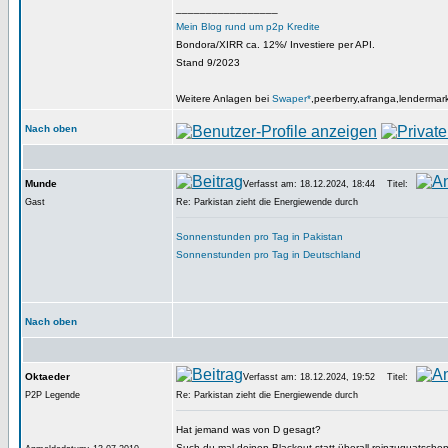
_________________
Mein Blog rund um p2p Kredite
Bondora/XIRR ca. 12%/ Investiere per API.
Stand 9/2023
Weitere Anlagen bei
Swaper*
,peerberry,afranga,lendermar
Nach oben
Munde
Verfasst am: 18.12.2024, 18:44
Titel:
Gast
Re: Parkistan zieht die Energiewende durch
Sonnenstunden pro Tag in Pakistan
Sonnenstunden pro Tag in Deutschland
Nach oben
Oktaeder
Verfasst am: 18.12.2024, 19:52
Titel:
P2P Legende
Re: Parkistan zieht die Energiewende durch
Hat jemand was von D gesagt?
Such du mal deinen Blackout statt überall reinzuquatschen