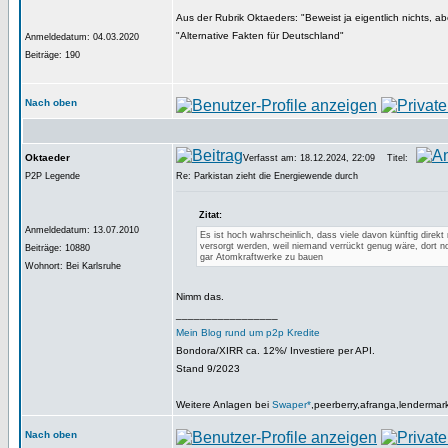
Aus der Rubrik Oktaeders: "Beweist ja eigentlich nichts, ab
"Alternative Fakten für Deutschland"
Anmeldedatum: 04.03.2020
Beiträge: 190
Nach oben
Oktaeder
Verfasst am: 18.12.2024, 22:09
Titel:
P2P Legende
Re: Parkistan zieht die Energiewende durch
Zitat:
Anmeldedatum: 13.07.2010
Es ist hoch wahrscheinlich, dass viele davon künftig direkt
versorgt werden, weil niemand verrückt genug wäre, dort n
Beiträge: 10880
gar Atomkraftwerke zu bauen
Wohnort: Bei Karlsruhe
Nimm das.
_________________
Mein Blog rund um p2p Kredite
Bondora/XIRR ca. 12%/ Investiere per API.
Stand 9/2023
Weitere Anlagen bei
Swaper*
,peerberry,afranga,lendermar
Nach oben