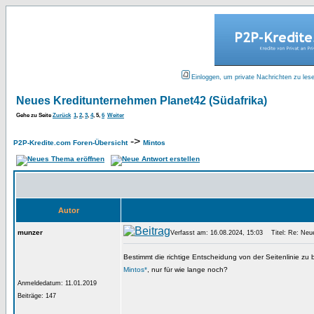
Einloggen, um private Nachrichten zu les
Neues Kreditunternehmen Planet42 (Südafrika)
Gehe zu Seite
Zurück
1
,
2
,
3
,
4
,
5
,
6
Weiter
->
P2P-Kredite.com Foren-Übersicht
Mintos
Autor
munzer
Verfasst am: 16.08.2024, 15:03
Titel: Re: Neue
Bestimmt die richtige Entscheidung von der Seitenlinie z
Mintos*
, nur für wie lange noch?
Anmeldedatum: 11.01.2019
Beiträge: 147