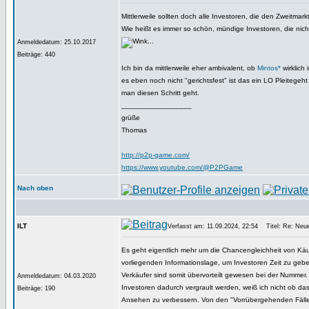
Mittlerweile sollten doch alle Investoren, die den Zweitmar
Wie heißt es immer so schön, mündige Investoren, die ni
...
Anmeldedatum: 25.10.2017
Beiträge: 440
Ich bin da mittlerweile eher ambivalent, ob
Mintos*
wirklich 
es eben noch nicht "gerichtsfest" ist das ein LO Pleitege
man diesen Schritt geht.
_________________
grüße
Thomas
http://p2p-game.com/
https://www.youtube.com/@P2PGame
Nach oben
ILT
Verfasst am: 11.09.2024, 22:54
Titel: Re: Neues
Es geht eigentlich mehr um die Chancengleichheit von Käu
vorliegenden Informationslage, um Investoren Zeit zu gebe
Verkäufer sind somit übervorteilt gewesen bei der Nummer
Anmeldedatum: 04.03.2020
Investoren dadurch vergrault werden, weiß ich nicht ob das 
Beiträge: 190
Ansehen zu verbessern. Von den "Vorrübergehenden Fällen