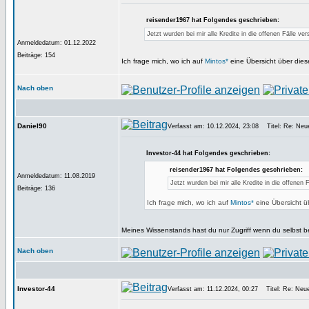
reisender1967 hat Folgendes geschrieben:
Jetzt wurden bei mir alle Kredite in die offenen Fälle ver
Anmeldedatum: 01.12.2022
Beiträge: 154
Ich frage mich, wo ich auf
Mintos*
eine Übersicht über die
Nach oben
Daniel90
Verfasst am: 10.12.2024, 23:08
Titel: Re: Neue
Investor-44 hat Folgendes geschrieben:
reisender1967 hat Folgendes geschrieben:
Anmeldedatum: 11.08.2019
Jetzt wurden bei mir alle Kredite in die offenen F
Beiträge: 136
Ich frage mich, wo ich auf
Mintos*
eine Übersicht 
Meines Wissenstands hast du nur Zugriff wenn du selbst be
Nach oben
Investor-44
Verfasst am: 11.12.2024, 00:27
Titel: Re: Neues