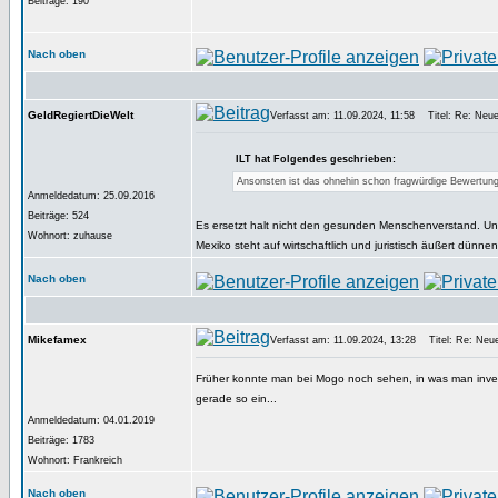
Beiträge: 190
Nach oben
GeldRegiertDieWelt
Verfasst am: 11.09.2024, 11:58
Titel: Re: Neues
ILT hat Folgendes geschrieben:
Ansonsten ist das ohnehin schon fragwürdige Bewertung
Anmeldedatum: 25.09.2016
Beiträge: 524
Es ersetzt halt nicht den gesunden Menschenverstand. Und
Wohnort: zuhause
Mexiko steht auf wirtschaftlich und juristisch äußert dünne
Nach oben
Mikefamex
Verfasst am: 11.09.2024, 13:28
Titel: Re: Neues
Früher konnte man bei Mogo noch sehen, in was man invest
gerade so ein...
Anmeldedatum: 04.01.2019
Beiträge: 1783
Wohnort: Frankreich
Nach oben