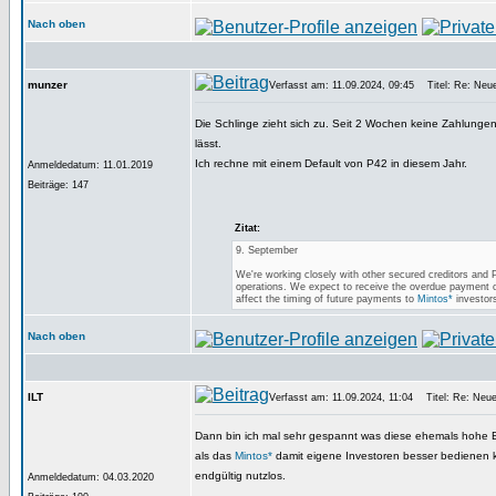
Nach oben
munzer
Verfasst am: 11.09.2024, 09:45
Titel: Re: Neues
Die Schlinge zieht sich zu. Seit 2 Wochen keine Zahlung
lässt.
Ich rechne mit einem Default von P42 in diesem Jahr.
Anmeldedatum: 11.01.2019
Beiträge: 147
Zitat:
9. September
We're working closely with other secured creditors and 
operations. We expect to receive the overdue payment of 
affect the timing of future payments to
Mintos*
investors
Nach oben
ILT
Verfasst am: 11.09.2024, 11:04
Titel: Re: Neues
Dann bin ich mal sehr gespannt was diese ehemals hohe Be
als das
Mintos*
damit eigene Investoren besser bedienen 
endgültig nutzlos.
Anmeldedatum: 04.03.2020