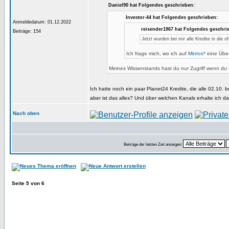
Daniel90 hat Folgendes geschrieben:
Investor-44 hat Folgendes geschrieben:
Anmeldedatum: 01.12.2022
reisender1967 hat Folgendes geschri
Beiträge: 154
Jetzt wurden bei mir alle Kredite in die o
Ich frage mich, wo ich auf
Mintos*
eine Über
Meines Wissenstands hast du nur Zugriff wenn du s
Ich hatte noch ein paar Planet24 Kredite, die alle 02.10. 
aber ist das alles? Und über welchen Kanals erhalte ich d
Nach oben
Beiträge der letzten Zeit anzeigen:
Seite
5
von
6