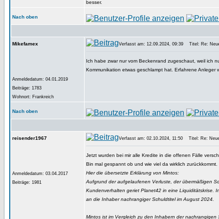
besser.
Nach oben
Mikefamex
Verfasst am: 12.09.2024, 09:39
Titel: Re: Neue
Ich habe zwar nur vom Beckenrand zugeschaut, weil ich nu
Kommunikation etwas geschlampt hat. Erfahrene Anleger w
Anmeldedatum: 04.01.2019
Beiträge: 1783
Wohnort: Frankreich
Nach oben
reisender1967
Verfasst am: 02.10.2024, 11:50
Titel: Re: Neues
Jetzt wurden bei mir alle Kredite in die offenen Fälle versc
Bin mal gespannt ob und wie viel da wirklich zurückkommt.
Hier die übersetzte Erklärung von Mintos:
Anmeldedatum: 03.04.2017
Aufgrund der aufgelaufenen Verluste, der übermäßigen S
Beiträge: 1981
Kundenverhalten geriet Planet42 in eine Liquiditätskrise.
an die Inhaber nachrangiger Schuldtitel im August 2024.
Mintos ist im Vergleich zu den Inhabern der nachrangigen Sc