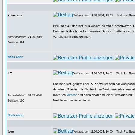
Poweramd
Verfasst am: 11.09.2024, 13:43
Titel: Re: Neues
Bei Planet42 darf sich nun wirklich niemand beschweren. Di
Dazu noch das hohe Länderrisiko. So hoch hätte ja der Zins
Verhältnis hinzubekommen.
Anmeldedatum: 24.10.2019
Beiträge: 991
Nach oben
ILT
Verfasst am: 11.09.2024, 16:01
Titel: Re: Neues
Das man sich generell bei P2P bewusst sein soll was passi
daneben. Platziert die Nachricht im Zweitmarkt als erstes 
macht es
Mintos*
erst dann später mit einer Verzögerung. F
Anmeldedatum: 04.03.2020
Nachhinein immer schlauer.
Beiträge: 190
Nach oben
tbee
Verfasst am: 11.09.2024, 16:50
Titel: Re: Neues