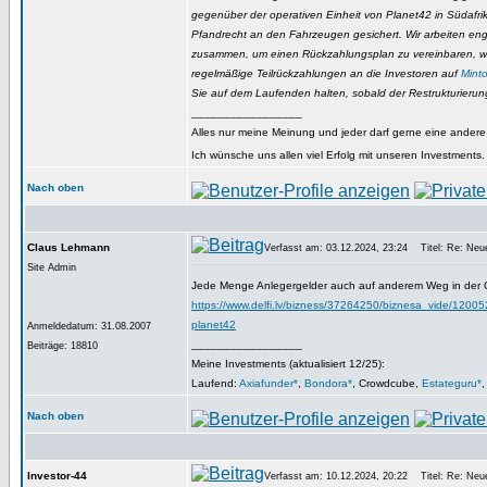
gegenüber der operativen Einheit von Planet42 in Südafrika
Pfandrecht an den Fahrzeugen gesichert. Wir arbeiten e
zusammen, um einen Rückzahlungsplan zu vereinbaren, wa
regelmäßige Teilrückzahlungen an die Investoren auf
Mint
Sie auf dem Laufenden halten, sobald der Restrukturierungsp
_________________
Alles nur meine Meinung und jeder darf gerne eine ander
Ich wünsche uns allen viel Erfolg mit unseren Investments.
Nach oben
Claus Lehmann
Verfasst am: 03.12.2024, 23:24
Titel: Re: Neue
Site Admin
Jede Menge Anlegergelder auch auf anderem Weg in der 
https://www.delfi.lv/bizness/37264250/biznesa_vide/120052
planet42
Anmeldedatum: 31.08.2007
_________________
Beiträge: 18810
Meine Investments (aktualisiert 12/25):
Laufend:
Axiafunder*
,
Bondora*
, Crowdcube,
Estateguru*
Nach oben
Investor-44
Verfasst am: 10.12.2024, 20:22
Titel: Re: Neue