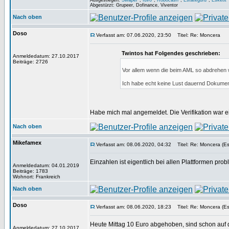
Ausgestiegen:
Swaper*
,
Iuvo*
,
Robocash*
,
Estateguru*
,
Esketit*
Abgestürzt: Grupeer, Dofinance, Viventor
Nach oben
Doso
Verfasst am: 07.06.2020, 23:50
Titel: Re: Moncera
Twintos hat Folgendes geschrieben:
Anmeldedatum: 27.10.2017
Beiträge: 2726
Vor allem wenn die beim AML so abdrehen 
Ich habe echt keine Lust dauernd Dokumen
Habe mich mal angemeldet. Die Verifikation war e
Nach oben
Mikefamex
Verfasst am: 08.06.2020, 04:32
Titel: Re: Moncera (Es
Einzahlen ist eigentlich bei allen Plattformen 
Anmeldedatum: 04.01.2019
Beiträge: 1783
Wohnort: Frankreich
Nach oben
Doso
Verfasst am: 08.06.2020, 18:23
Titel: Re: Moncera (Es
Heute Mittag 10 Euro abgehoben, sind schon auf 
Anmeldedatum: 27.10.2017