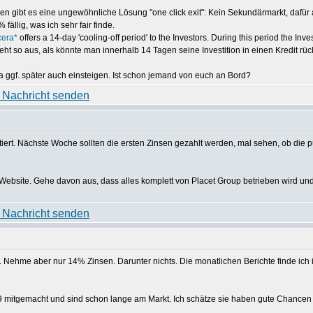
en gibt es eine ungewöhnliche Lösung "one click exit": Kein Sekundärmarkt, dafür a
fällig, was ich sehr fair finde.
era*
offers a 14-day 'cooling-off period' to the Investors. During this period the I
Sieht so aus, als könnte man innerhalb 14 Tagen seine Investition in einen Kredit 
a ggf. später auch einsteigen. Ist schon jemand von euch an Bord?
tiert. Nächste Woche sollten die ersten Zinsen gezahlt werden, mal sehen, ob die 
Website. Gehe davon aus, dass alles komplett von Placet Group betrieben wird und 
. Nehme aber nur 14% Zinsen. Darunter nichts. Die monatlichen Berichte finde ich 
09 mitgemacht und sind schon lange am Markt. Ich schätze sie haben gute Chancen