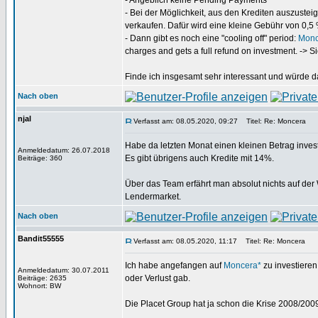
- Angeblich keine Pending Payments
- Bei der Möglichkeit, aus den Krediten auszusteig
verkaufen. Dafür wird eine kleine Gebühr von 0,5 % 
- Dann gibt es noch eine "cooling off" period:
Monc
charges and gets a full refund on investment. -> 
Finde ich insgesamt sehr interessant und würde d
Nach oben
njal
Verfasst am: 08.05.2020, 09:27
Titel: Re: Moncera
Habe da letzten Monat einen kleinen Betrag inves
Anmeldedatum: 26.07.2018
Es gibt übrigens auch Kredite mit 14%.
Beiträge: 360
Über das Team erfährt man absolut nichts auf der 
Lendermarket.
Nach oben
Bandit55555
Verfasst am: 08.05.2020, 11:17
Titel: Re: Moncera
Ich habe angefangen auf
Moncera*
zu investieren
Anmeldedatum: 30.07.2011
oder Verlust gab.
Beiträge: 2635
Wohnort: BW
Die Placet Group hat ja schon die Krise 2008/20
_________________