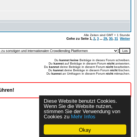
Alle Zeiten sind GMT + 1 Stunde
Gehe zu Seite
1
,
2
,
3
...
29
,
30
,
31
Weiter
Du
kannst keine
Beiträge in dieses Forum schreiben.
Du
kannst
auf Beiträge in diesem Forum
nicht
antworten.
Du
kannst
deine Beiträge in diesem Forum
nicht
bearbeiten.
Du
kannst
deine Beiträge in diesem Forum
nicht
löschen.
Du
kannst
an Umfragen in diesem Forum
nicht
mitmachen.
ühren!
Diese Website benutzt Cookies.
Wenn Sie die Website nutzen,
stimmen Sie der Verwendung von
Cookies zu
Mehr Infos
Okay