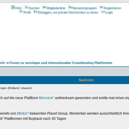
FAQ
Suchen
Mitgliederliste
Benutzergruppen
Registrieren
Profil
Einloggen, um private Nachrichten zu lesen
Login
cht
->
Forum zu sonstigen und internationalen Crowdlending Plattformen
Nachricht
ngen (Estland, Litauen)
h auf die neue Plattform
Moncera*
aufmerksam geworden und wollte mal einen ei
 bereits von
Mintos*
bekannten Placet Group. Momentan werden ausschließlich Kredi
ack" Plattformen mit Buyback nach 30 Tagen