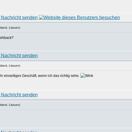
tland, Litauen)
ashback?
tland, Litauen)
hr einseitiges Geschäft, wenn ich das richtig sehe.
tland, Litauen)