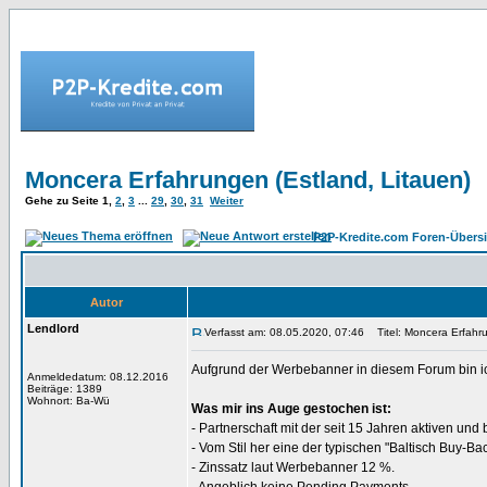
Moncera Erfahrungen (Estland, Litauen)
Gehe zu Seite
1
,
2
,
3
...
29
,
30
,
31
Weiter
P2P-Kredite.com Foren-Übersi
Autor
Lendlord
Verfasst am: 08.05.2020, 07:46
Titel: Moncera Erfahru
Aufgrund der Werbebanner in diesem Forum bin ic
Anmeldedatum: 08.12.2016
Beiträge: 1389
Wohnort: Ba-Wü
Was mir ins Auge gestochen ist:
- Partnerschaft mit der seit 15 Jahren aktiven und
- Vom Stil her eine der typischen "Baltisch Buy-B
- Zinssatz laut Werbebanner 12 %.