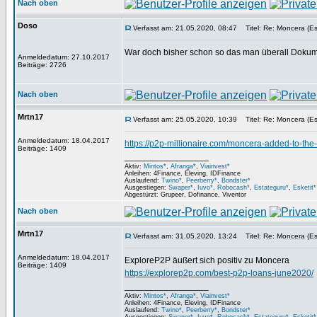
Nach oben
Doso
Verfasst am: 21.05.2020, 08:47
Titel: Re: Moncera (Es
War doch bisher schon so das man überall Dokum
Anmeldedatum: 27.10.2017
Beiträge: 2726
Nach oben
Mrtn17
Verfasst am: 25.05.2020, 10:39
Titel: Re: Moncera (Es
Anmeldedatum: 18.04.2017
https://p2p-millionaire.com/moncera-added-to-the
Beiträge: 1409
_________________
Aktiv:
Mintos*
,
Afranga*
,
Viainvest*
Anleihen: 4Finance, Eleving, IDFinance
Auslaufend:
Twino*
,
Peerberry*
,
Bondster*
Ausgestiegen:
Swaper*
,
Iuvo*
,
Robocash*
,
Estateguru*
,
Esketit*
Abgestürzt: Grupeer, Dofinance, Viventor
Nach oben
Mrtn17
Verfasst am: 31.05.2020, 13:24
Titel: Re: Moncera (Es
Anmeldedatum: 18.04.2017
ExploreP2P äußert sich positiv zu Moncera
Beiträge: 1409
https://explorep2p.com/best-p2p-loans-june2020/
_________________
Aktiv:
Mintos*
,
Afranga*
,
Viainvest*
Anleihen: 4Finance, Eleving, IDFinance
Auslaufend:
Twino*
,
Peerberry*
,
Bondster*