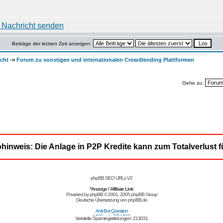
Beiträge der letzten Zeit anzeigen:
cht
->
Forum zu sonstigen und internationalen Crowdlending Plattformen
Gehe zu:
ohinweis: Die Anlage in P2P Kredite kann zum Totalverlust f
phpBB SEO URLs V2
*Anzeige / Affiliate Link
Powered by
phpBB
© 2001, 2005 phpBB Group
Deutsche Übersetzung von
phpBB.de
Vereitelte Spamregistrierungen: 213031