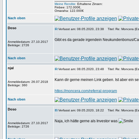
Meine Rendite:
Erhaltene Zinsen:
Finbee: 172.000€,
Omaraha: 122.000€
Nach oben
Doso
Verfasst am: 08.05.2020, 23:38
Titel: Re: Moncera (Es
Gibt es da gerade irgendein Neukundenbonus/C
Anmeldedatum: 27.10.2017
Beiträge: 2726
Nach oben
njal
Verfasst am: 08.05.2020, 23:48
Titel: Re: Moncera (Es
Kann dir gerne meinen Link geben. Ist aber ein se
Anmeldedatum: 26.07.2018
Beiträge: 360
https://moncera.com/referral-program
Nach oben
Doso
Verfasst am: 09.05.2020, 18:22
Titel: Re: Moncera (Es
Naja, ich hätte gerne als Investor was
Anmeldedatum: 27.10.2017
Beiträge: 2726