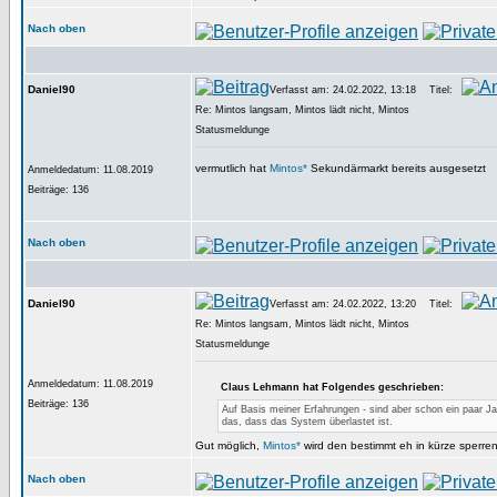
Nach oben
Daniel90
Verfasst am: 24.02.2022, 13:18
Titel:
Re: Mintos langsam, Mintos lädt nicht, Mintos
Statusmeldunge
vermutlich hat
Mintos*
Sekundärmarkt bereits ausgesetzt
Anmeldedatum: 11.08.2019
Beiträge: 136
Nach oben
Daniel90
Verfasst am: 24.02.2022, 13:20
Titel:
Re: Mintos langsam, Mintos lädt nicht, Mintos
Statusmeldunge
Anmeldedatum: 11.08.2019
Claus Lehmann hat Folgendes geschrieben:
Beiträge: 136
Auf Basis meiner Erfahrungen - sind aber schon ein paar Jah
das, dass das System überlastet ist.
Gut möglich,
Mintos*
wird den bestimmt eh in kürze sperre
Nach oben