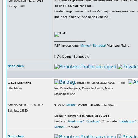
Ich hatte es gestern mehrmals rausgenommen und neu eing
Anmeldedatum: 12.07.2018
gleiche Resultat: Pending.
Beiträge: 309
Heute morgen immer noch im Pending, herausgenommen un
und nach einer Stunde noch Pending.
_________________
P2P-Investments:
Mintos*
,
Bondora*
,ViaInvest,Twino.
in Auflösung: Estateguru
Nach oben
Claus Lehmann
Verfasst am: 26.05.2022, 09:27
Titel:
Site Admin
Re: Mintos langsam, Mintos lädt nicht, Mintos
Statusmeldunge
Grad ist
Mintos*
wieder mal extrem langsam
Anmeldedatum: 31.08.2007
_________________
Beiträge: 18810
Meine Investments (aktualisiert 12/25):
Laufend:
Axiafunder*
,
Bondora*
, Crowdcube,
Estateguru*
Mintos*
, Republic
Nach oben