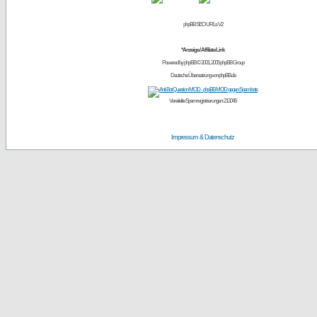
phpBB SEO URLs V2
*Anzeige / Affiliate Link
Powered by
phpBB
© 2001, 2005 phpBB Group
Deutsche Übersetzung von
phpBB.de
Vereitelte Spamregistrierungen: 213046
Impressum & Datenschutz