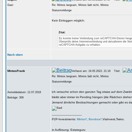
Gast
Re: Mintos langsam, Mintos lädt nicht, Mintos
Statusmeldunge
Kein Einloggen möglich:
Zitat:
Es konnte keine Verbindung zum reCAPTCHA-Dienst herges
Überprüfe deine Internetverbindung und aktualisiere die Sei
reCAPTCHA-Aufgabe zu erhalten.
Nach oben
MintosFrank
Verfasst am: 19.05.2022, 21:16
Titel:
Re: Mintos langsam, Mintos lädt nicht, Mintos
Statusmeldunge
ich versuche schon den ganzen Tag etwas auf dem Zweitm
Anmeldedatum: 12.07.2018
bleibt aber immer im Pending hängen (die Rädchen drehen 
Beiträge: 309
Jemand ähnliche Beobachtungen gemacht oder gibt es da 
_________________
P2P-Investments:
Mintos*
,
Bondora*
,ViaInvest,Twino.
in Auflösung: Estateguru