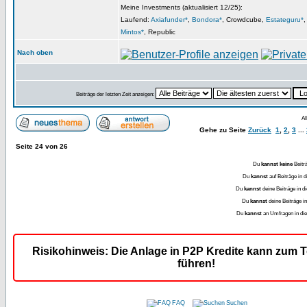
Meine Investments (aktualisiert 12/25):
Laufend:
Axiafunder*
,
Bondora*
, Crowdcube,
Estateguru*
Mintos*
, Republic
Nach oben
Beiträge der letzten Zeit anzeigen:
Al
Gehe zu Seite
Zurück
1
,
2
,
3
...
Seite
24
von
26
Du
kannst keine
Beitr
Du
kannst
auf Beiträge in
Du
kannst
deine Beiträge in
Du
kannst
deine Beiträge 
Du
kannst
an Umfragen in d
Risikohinweis: Die Anlage in P2P Kredite kann zum T
führen!
FAQ
Suchen