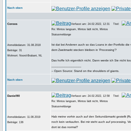
Nach oben
Coroos
Verfasst am: 24.02.2022, 12:31
Titel:
Re: Mintos langsam, Mintos lädt nicht, Mintos
Statusmeldunge
Ist dat bei Anderen auch so das Loans in der Portfolio die
Anmeldedatum: 31.08.2018
dem Zweitmarkt stecken bleiben in 'Processing'?
Beiträge: 31
Wohnort: Noord-Brabant, NL
Das hoffe Ich eigentlich nicht. Dann werde ich Sie nicht los
_________________
-- Open Source: Stand on the shoulders of giants.
Nach oben
Daniel90
Verfasst am: 24.02.2022, 12:58
Titel:
Re: Mintos langsam, Mintos lädt nicht, Mintos
Statusmeldunge
Hab meine vorhin auch auf den Sekundärmarkt gestellt (R
Anmeldedatum: 11.08.2019
noch kein verkaufen. Bei mir steht auch auf processing. Ve
Beiträge: 136
dort ist das normal?