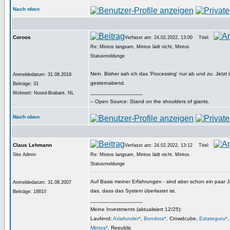
Nach oben
Coroos
Verfasst am: 24.02.2022, 13:00
Titel:
Re: Mintos langsam, Mintos lädt nicht, Mintos
Statusmeldunge
Nein. Bisher sah ich das 'Processing' nur ab und zu. Jetzt is
Anmeldedatum: 31.08.2018
gesternabend.
Beiträge: 31
_________________
Wohnort: Noord-Brabant, NL
-- Open Source: Stand on the shoulders of giants.
Nach oben
Claus Lehmann
Verfasst am: 24.02.2022, 13:12
Titel:
Site Admin
Re: Mintos langsam, Mintos lädt nicht, Mintos
Statusmeldunge
Auf Basis meiner Erfahrungen - sind aber schon ein paar J
Anmeldedatum: 31.08.2007
das, dass das System überlastet ist.
Beiträge: 18810
_________________
Meine Investments (aktualisiert 12/25):
Laufend:
Axiafunder*
,
Bondora*
, Crowdcube,
Estateguru*
Mintos*
, Republic