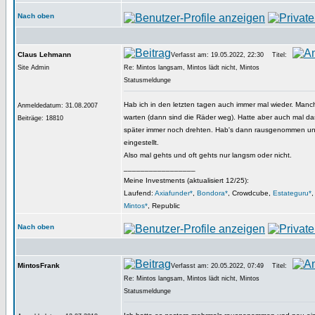
Nach oben
Claus Lehmann
Verfasst am: 19.05.2022, 22:30
Titel:
Site Admin
Re: Mintos langsam, Mintos lädt nicht, Mintos
Statusmeldunge
Hab ich in den letzten tagen auch immer mal wieder. Manch
Anmeldedatum: 31.08.2007
warten (dann sind die Räder weg). Hatte aber auch mal d
Beiträge: 18810
später immer noch drehten. Hab's dann rausgenommen un
eingestellt.
Also mal gehts und oft gehts nur langsm oder nicht.
_________________
Meine Investments (aktualisiert 12/25):
Laufend:
Axiafunder*
,
Bondora*
, Crowdcube,
Estateguru*
Mintos*
, Republic
Nach oben
MintosFrank
Verfasst am: 20.05.2022, 07:49
Titel:
Re: Mintos langsam, Mintos lädt nicht, Mintos
Statusmeldunge