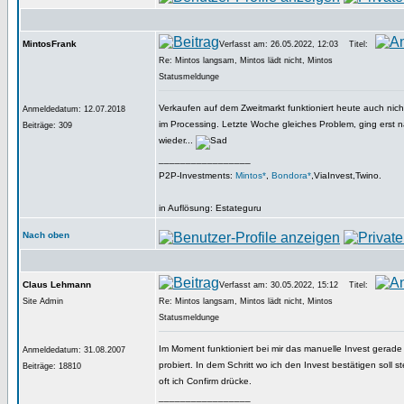
MintosFrank
Verfasst am: 26.05.2022, 12:03
Titel:
Re: Mintos langsam, Mintos lädt nicht, Mintos
Statusmeldunge
Verkaufen auf dem Zweitmarkt funktioniert heute auch nich
Anmeldedatum: 12.07.2018
im Processing. Letzte Woche gleiches Problem, ging erst 
Beiträge: 309
wieder...
_________________
P2P-Investments:
Mintos*
,
Bondora*
,ViaInvest,Twino.
in Auflösung: Estateguru
Nach oben
Claus Lehmann
Verfasst am: 30.05.2022, 15:12
Titel:
Site Admin
Re: Mintos langsam, Mintos lädt nicht, Mintos
Statusmeldunge
Im Moment funktioniert bei mir das manuelle Invest gerade
Anmeldedatum: 31.08.2007
probiert. In dem Schritt wo ich den Invest bestätigen soll st
Beiträge: 18810
oft ich Confirm drücke.
_________________