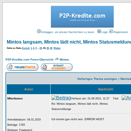
Einloggen, um private Nachrichten zu lesen
Login
Registrieren
Mintos langsam, Mintos lädt nicht, Mintos Statusmeldu
Gehe zu Seite
Zurück
1
,
2
,
3
...
23
,
24
,
25
,
26
Weiter
->
P2P-Kredite.com Foren-Übersicht
Mintos
Vorheriges Thema anzeigen
::
Nächst
Autor
Nachricht
Mikefamex
Verfasst am: 01.06.2021, 11:27
Titel:
Re: Mintos langsam, Mintos lädt nicht, Mintos
Statusmeldunge
Ich komm gar nicht rein. ERROR HOST.
Anmeldedatum: 04.01.2019
Beiträge: 1783
Wohnort: Frankreich