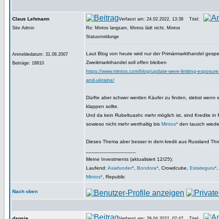
Claus Lehmann
Verfasst am: 24.02.2022, 13:38
Titel:
Site Admin
Re: Mintos langsam, Mintos lädt nicht, Mintos
Statusmeldunge
Laut Blog von heute wird nur der Primärmarkthandel gesper
Anmeldedatum: 31.08.2007
Zweiitmarkthandel soll offen bleiben
Beiträge: 18810
https://www.mintos.com/blog/update-were-limiting-exposure-
and-ukraine/
Dürfte aber schwer werden Käufer zu finden, slebst wenn 
klappen sollte.
Und da kein Rubeltuashc mehr möglich ist, sind Kredite in
sowieso nicht mehr werthaltig bis
Mintos*
den tausch wieder
Dieses Thema aber besser in dem kredit aus Russland Thr
_________________
Meine Investments (aktualisiert 12/25):
Laufend:
Axiafunder*
,
Bondora*
, Crowdcube,
Estateguru*
Mintos*
, Republic
Nach oben
dagsie
Verfasst am: 29.04.2022, 07:47
Titel: