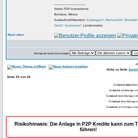
_________________
Aktive P2P-Investments:
Bondora, Mintos
Auslaufend/Historisch:
Estateguru*
,
Reinvest24*
,
Bondster
Circle*
,
Auxmoney*
, Lendermarket
Nach oben
Beiträge der letzten Zeit anzeigen:
Al
Gehe zu Seite
Zurüc
Seite
20
von
20
Du
kannst keine
Beitr
Du
kannst
auf Beiträge in
Du
kannst
deine Beiträge in
Du
kannst
deine Beiträge 
Du
kannst
an Umfragen in d
Risikohinweis: Die Anlage in P2P Kredite kann zum T
führen!