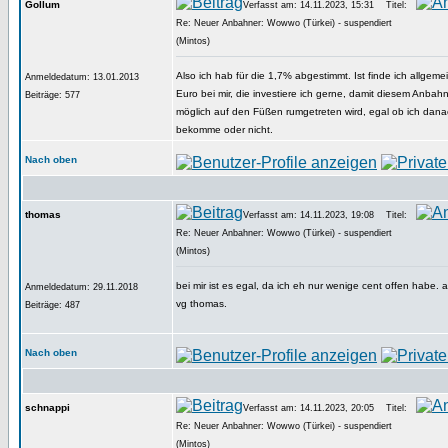
Gollum
Verfasst am: 14.11.2023, 15:31
Titel:
Re: Neuer Anbahner: Wowwo (Türkei) - suspendiert
(Mintos)
Also ich hab für die 1,7% abgestimmt. Ist finde ich allgemei
Anmeldedatum: 13.01.2013
Euro bei mir, die investiere ich gerne, damit diesem Anbah
Beiträge: 577
möglich auf den Füßen rumgetreten wird, egal ob ich dan
bekomme oder nicht.
Nach oben
thomas
Verfasst am: 14.11.2023, 19:08
Titel:
Re: Neuer Anbahner: Wowwo (Türkei) - suspendiert
(Mintos)
bei mir ist es egal, da ich eh nur wenige cent offen habe. 
Anmeldedatum: 29.11.2018
vg thomas.
Beiträge: 487
Nach oben
schnappi
Verfasst am: 14.11.2023, 20:05
Titel:
Re: Neuer Anbahner: Wowwo (Türkei) - suspendiert
(Mintos)