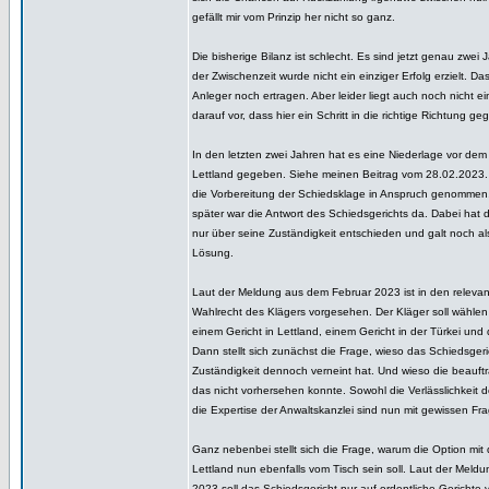
gefällt mir vom Prinzip her nicht so ganz.
Die bisherige Bilanz ist schlecht. Es sind jetzt genau zwei
der Zwischenzeit wurde nicht ein einziger Erfolg erzielt. D
Anleger noch ertragen. Aber leider liegt auch noch nicht e
darauf vor, dass hier ein Schritt in die richtige Richtung 
In den letzten zwei Jahren hat es eine Niederlage vor dem
Lettland gegeben. Siehe meinen Beitrag vom 28.02.2023.
die Vorbereitung der Schiedsklage in Anspruch genommen
später war die Antwort des Schiedsgerichts da. Dabei hat 
nur über seine Zuständigkeit entschieden und galt noch als
Lösung.
Laut der Meldung aus dem Februar 2023 ist in den relevan
Wahlrecht des Klägers vorgesehen. Der Kläger soll wähle
einem Gericht in Lettland, einem Gericht in der Türkei und
Dann stellt sich zunächst die Frage, wieso das Schiedsgeri
Zuständigkeit dennoch verneint hat. Und wieso die beauftr
das nicht vorhersehen konnte. Sowohl die Verlässlichkeit 
die Expertise der Anwaltskanzlei sind nun mit gewissen F
Ganz nebenbei stellt sich die Frage, warum die Option mit 
Lettland nun ebenfalls vom Tisch sein soll. Laut der Mel
2023 soll das Schiedsgericht nur auf ordentliche Gerichte