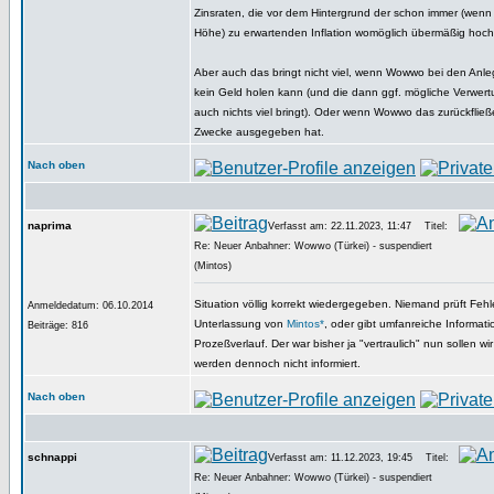
Zinsraten, die vor dem Hintergrund der schon immer (wenn 
Höhe) zu erwartenden Inflation womöglich übermäßig hoch
Aber auch das bringt nicht viel, wenn Wowwo bei den Anle
kein Geld holen kann (und die dann ggf. mögliche Verwer
auch nichts viel bringt). Oder wenn Wowwo das zurückflie
Zwecke ausgegeben hat.
Nach oben
naprima
Verfasst am: 22.11.2023, 11:47
Titel:
Re: Neuer Anbahner: Wowwo (Türkei) - suspendiert
(Mintos)
Situation völlig korrekt wiedergegeben. Niemand prüft Fehl
Anmeldedatum: 06.10.2014
Unterlassung von
Mintos*
, oder gibt umfanreiche Informat
Beiträge: 816
Prozeßverlauf. Der war bisher ja "vertraulich" nun sollen w
werden dennoch nicht informiert.
Nach oben
schnappi
Verfasst am: 11.12.2023, 19:45
Titel:
Re: Neuer Anbahner: Wowwo (Türkei) - suspendiert