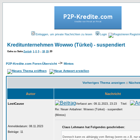
Einloggen, um private Nachrichten zu lesen
Login
Registr
Kreditunternehmen Wowwo (Türkei) - suspendiert
Gehe zu Seite
Zurück
1
,
2
,
3
...
18
,
19
,
20
->
P2P-Kredite.com Foren-Übersicht
Mintos
Vorheriges Thema anzeigen
::
Nächst
Autor
Nachricht
LostCause
Verfasst am: 09.11.2023, 23:23
Titel:
Re: Neuer Anbahner: Wowwo (Türkei) - suspendiert
(Mintos)
Anmeldedatum: 08.11.2023
Claus Lehmann hat Folgendes geschrieben:
Beiträge: 11
Dennoch kann es abhängig vom Betrag (wenn es z.B. nur ei