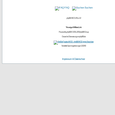
FAQ
Suchen
phpBB SEO URLs V2
*Anzeige / Affiliate Link
Powered by
phpBB
© 2001, 2005 phpBB Group
Deutsche Übersetzung von
phpBB.de
Vereitelte Spamregistrierungen: 213043
Impressum & Datenschutz