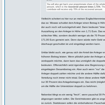
You will also get back your proportionate share of the whol
amount, which is the
recovered amount times 1.71%
. Th
contribute will receive only 70% of the recovered amount.
Vielleicht scheitert es hier nur an meinen Englischkenntnis
das so: Wowwo schuldet dem Anleger einen Betrag in Höh
der auch noch voll zurückgeholt wird. Dann bedeutet "tim
Auszahlung an den Anleger in Höhe von 1,71 Euro. Das wä
schlechter Witz, sondern deutlich weniger als die 70 Proz
171,00 Euro gemeint sein. Denn dann würde mehr Geld vert
überhaupt geschuldet ist und eingeklagt werden kann.
Unklar bleibt auch, wie genau sich der Anteil der Anleger e
höheren Beitrag leisten. Wenn plötzlich jeder der Anleger 
verdoppeln möchte, dann kann das unmöglich die doppel
bedeuten. Offensichtlich setzt irgendwo eine Begrenzung
eingeklagten Gesamtbetrag ein. Aber auch wenn "nur" die 
Anleger doppelt zahlen möchte und die andere Hälfte dafür 
Verteilung noch immer nicht trivial. Denn diese andere Hälf
nur 30 Prozent des Anlagebetrages ein. Das reicht (möglich
um die Hälfte der Unterstützer doppelt zu belohnen.
Nebenbei klingt es ein wenig "frech", wenn pauschal 30 P
abgezogen werden sollen. Die Gerichtskosten gibt es ange
so zurück. Stattdessen sollen die einbehaltenen Pauschal