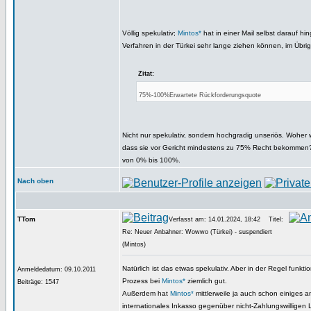
Völlig spekulativ;
Mintos*
hat in einer Mail selbst darauf hi
Verfahren in der Türkei sehr lange ziehen können, im Übri
Zitat:
75%-100%Erwartete Rückforderungsquote
Nicht nur spekulativ, sondern hochgradig unseriös. Woher w
dass sie vor Gericht mindestens zu 75% Recht bekommen?
von 0% bis 100%.
Nach oben
TTom
Verfasst am: 14.01.2024, 18:42
Titel:
Re: Neuer Anbahner: Wowwo (Türkei) - suspendiert
(Mintos)
Natürlich ist das etwas spekulativ. Aber in der Regel funktio
Anmeldedatum: 09.10.2011
Prozess bei
Mintos*
ziemlich gut.
Beiträge: 1547
Außerdem hat
Mintos*
mittlerweile ja auch schon einiges 
internationales Inkasso gegenüber nicht-Zahlungswilligen