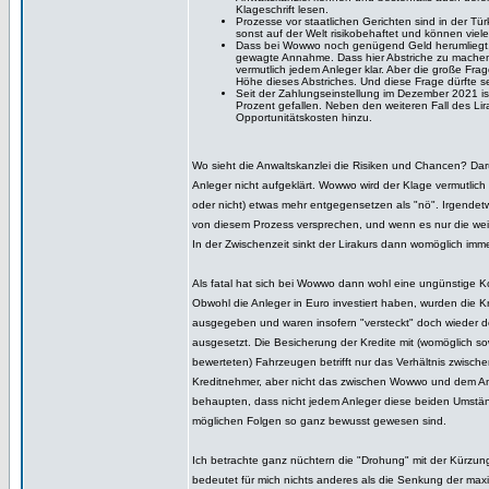
Klageschrift lesen.
Prozesse vor staatlichen Gerichten sind in der Tür
sonst auf der Welt risikobehaftet und können viel
Dass bei Wowwo noch genügend Geld herumliegt,
gewagte Annahme. Dass hier Abstriche zu machen 
vermutlich jedem Anleger klar. Aber die große Frag
Höhe dieses Abstriches. Und diese Frage dürfte s
Seit der Zahlungseinstellung im Dezember 2021 is
Prozent gefallen. Neben den weiteren Fall des L
Opportunitätskosten hinzu.
Wo sieht die Anwaltskanzlei die Risiken und Chancen? Da
Anleger nicht aufgeklärt. Wowwo wird der Klage vermutlich
oder nicht) etwas mehr entgegensetzen als "nö". Irgende
von diesem Prozess versprechen, und wenn es nur die weit
In der Zwischenzeit sinkt der Lirakurs dann womöglich imme
Als fatal hat sich bei Wowwo dann wohl eine ungünstige K
Obwohl die Anleger in Euro investiert haben, wurden die Kre
ausgegeben und waren insofern "versteckt" doch wieder 
ausgesetzt. Die Besicherung der Kredite mit (womöglich s
bewerteten) Fahrzeugen betrifft nur das Verhältnis zwis
Kreditnehmer, aber nicht das zwischen Wowwo und dem An
behaupten, dass nicht jedem Anleger diese beiden Umstä
möglichen Folgen so ganz bewusst gewesen sind.
Ich betrachte ganz nüchtern die "Drohung" mit der Kürzun
bedeutet für mich nichts anderes als die Senkung der maxi