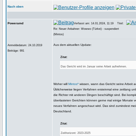
Nach oben
Poweramd
Verfasst am: 14.01.2024, 11:19
Titel:
Re: Neuer Anbahner: Wowwo (Türkei) - suspendiert
(Mintos)
Aus dem aktuellen Update:
Anmeldedatum: 24.10.2019
Beiträge: 991
Zitat:
Das Gericht wird im Januar seine Arbeit aufnehmen.
Woher will
Mintos*
wissen, wann das Gericht seine Arbeit 
Üblicherweise liegen Verfahren ersteinmal eine zeitlang u
die Richter mit anderen Dingen beschäftigt sind. Bei komp
überlasteten Gerichten können gerne mal einige Monate v
neues Verfahren angeschaut wird. Das sind zumindest mei
Deutschland.
Zitat:
Zeithorizont: 2023-2025