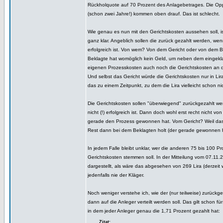
Rückholquote auf 70 Prozent des Anlagebetrages. Die Opp
(schon zwei Jahre!) kommen oben drauf. Das ist schlecht.
Wie genau es nun mit den Gerichtskosten aussehen soll, is
ganz klar. Angeblich sollen die zurück gezahlt werden, we
erfolgreich ist. Von wem? Von dem Gericht oder von dem 
Beklagte hat womöglich kein Geld, um neben dem eingekl
eigenen Prozesskosten auch noch die Gerichtskosten an d
Und selbst das Gericht würde die Gerichtskosten nur in Li
das zu einem Zeitpunkt, zu dem die Lira vielleicht schon nic
Die Gerichtskosten sollen "überwiegend" zurückgezahlt w
nicht (!) erfolgreich ist. Dann doch wohl erst recht nicht v
gerade den Prozess gewonnen hat. Vom Gericht? Weil das
Rest dann bei dem Beklagten holt (der gerade gewonnen 
In jedem Falle bleibt unklar, wer die anderen 75 bis 100 Pr
Gerichtskosten stemmen soll. In der Mitteilung vom 07.11.
dargestellt, als wäre das abgesehen von 269 Lira (derzeit 
jedenfalls nie der Kläger.
Noch weniger verstehe ich, wie der (nur teilweise) zurückg
dann auf die Anleger verteilt werden soll. Das gilt schon fü
in dem jeder Anleger genau die 1,71 Prozent gezahlt hat:
Zitat: