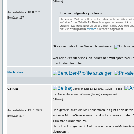
(Mintos)
Anmeldedatum: 18.11.2020
Doso hat Folgendes geschrieben:
Beiträge: 197
Die zweite Mail enthielt die selbe Infos nochmal. Aber halt 
auf eine Excel Tabelle für Berechnungen und einen Link wo
Geld für das Gerichtverfahren einzahlen kann. Das wird di
aktuelle verfügbarem
Mintos*
Guthaben abgebucht.
Okay, nun hab ich die Mail auch verstanden
_________________
Wer keine Zeit für seine Gesundheit hat, wird später viel Zei
Krankheiten brauchen.
Nach oben
Gollum
Verfasst am: 12.12.2023, 10:25
Titel:
Re: Neuer Anbahner: Wowwo (Türkei) - suspendiert
(Mintos)
Hab gestern auch die Mail bekommen, es gibt dann unten
Anmeldedatum: 13.01.2013
auf eine Mintos-Seite kommt und dort kann man nun den B
Beiträge: 577
dem man teilnehmen will.
Hab ich schon gemacht, Geld wurde dann vom Mintos-Acco
abgezogen.