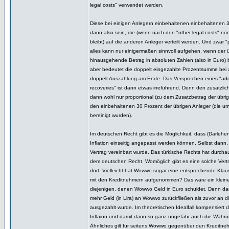
legal costs" verwendet werden.
Diese bei einigen Anlegern einbehaltenen einbehaltenen 3
dann also sein, die (wenn nach den "other legal costs" no
bleibt) auf die anderen Anleger verteilt werden. Und zwar "
alles kann nur einigermaßen sinnvoll aufgehen, wenn der 
hinausgehende Betrag in absoluten Zahlen (also in Euro)
aber bedeutet die doppelt eingezahlte Prozentsumme bei al
doppelt Auszahlung am Ende. Das Versprechen eines "addi
recoveries" ist dann etwas irreführend. Denn den zusätzlich
dann wohl nur proportional (zu dem Zusatzbetrag der übrig
den einbehaltenen 30 Prozent der übrigen Anleger (die um 
bereinigt wurden).
Im deutschen Recht gibt es die Möglichkeit, dass (Darlehe
Inflation einseitig angepasst werden können. Selbst dann,
Vertrag vereinbart wurde. Das türkische Rechts hat durchau
dem deutschen Recht. Womöglich gibt es eine solche Ver
dort. Vielleicht hat Wowwo sogar eine entsprechende Klau
mit den Kreditnehmern aufgenommen? Das wäre ein kleiner 
diejenigen, denen Wowwo Geld in Euro schuldet. Denn da
mehr Geld (in Lira) an Wowwo zurückfließen als zuvor an d
ausgezahlt wurde. Im theoretischen Idealfall kompensiert 
Inflaion und damit dann so ganz ungefähr auch die Währu
Ähnliches gilt für seitens Wowwo gegenüber den Kreditn