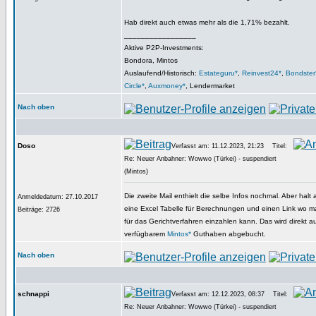
Hab direkt auch etwas mehr als die 1,71% bezahlt.
_________________
Aktive P2P-Investments:
Bondora, Mintos
Auslaufend/Historisch:
Estateguru*
,
Reinvest24*
,
Bondster
Circle*
,
Auxmoney*
, Lendermarket
Nach oben
Doso
Verfasst am: 11.12.2023, 21:23
Titel:
Re: Neuer Anbahner: Wowwo (Türkei) - suspendiert
(Mintos)
Die zweite Mail enthielt die selbe Infos nochmal. Aber halt
Anmeldedatum: 27.10.2017
eine Excel Tabelle für Berechnungen und einen Link wo ma
Beiträge: 2726
für das Gerichtverfahren einzahlen kann. Das wird direkt a
verfügbarem
Mintos*
Guthaben abgebucht.
Nach oben
schnappi
Verfasst am: 12.12.2023, 08:37
Titel:
Re: Neuer Anbahner: Wowwo (Türkei) - suspendiert