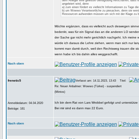
dem Anleger eine gewisse Genugtuung verschaffen, dass e
angeleiert wird, denn
a) zum einen fördert es vielleicht Informationen zu Tage die
b) um Wowwo Verantwortliche zu piesacken, denn sie wer
Ressourcen aufwenden müssen um sich mit der Klage zu 
Möchte ergänzen, dass es vielleicht auch deswegen sinnvo
bedenkt, was für ein Signal das an die anderen LO send
der Sache gar nicht mehr gerichtlich nachgeht. Ich meine 
würde ich daraus die Lehre ziehen, wenn man sich nur lang
kommt man damit durch, weil den Rechtsweg trauen die sic
wenn habe ich bis dahin alles weggeschafft.
Nach oben
frenetic5
Verfasst am: 14.11.2023, 13:43
Titel:
Re: Neuer Anbahner: Wowwo (Türkei) - suspendiert
(Mintos)
Ich bin dem Rat von Lars Wrobbel gefolgt und unterstütze
Anmeldedatum: 04.04.2020
Bei mir sind es dann max 22 Euro.
Beiträge: 161
Nach oben