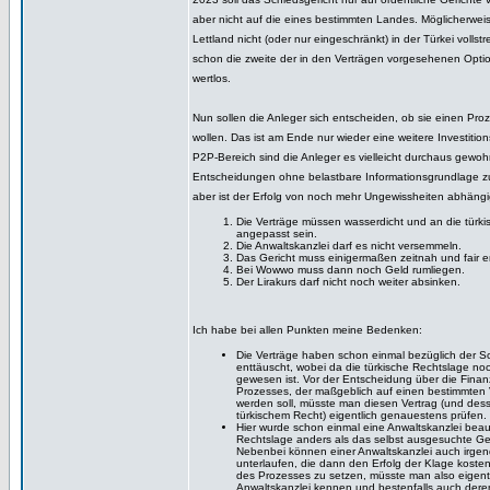
aber nicht auf die eines bestimmten Landes. Möglicherweis
Lettland nicht (oder nur eingeschränkt) in der Türkei volls
schon die zweite der in den Verträgen vorgesehenen Optio
wertlos.
Nun sollen die Anleger sich entscheiden, ob sie einen Proz
wollen. Das ist am Ende nur wieder eine weitere Investitio
P2P-Bereich sind die Anleger es vielleicht durchaus gewoh
Entscheidungen ohne belastbare Informationsgrundlage zu
aber ist der Erfolg von noch mehr Ungewissheiten abhängi
Die Verträge müssen wasserdicht und an die türk
angepasst sein.
Die Anwaltskanzlei darf es nicht versemmeln.
Das Gericht muss einigermaßen zeitnah und fair e
Bei Wowwo muss dann noch Geld rumliegen.
Der Lirakurs darf nicht noch weiter absinken.
Ich habe bei allen Punkten meine Bedenken:
Die Verträge haben schon einmal bezüglich der S
enttäuscht, wobei da die türkische Rechtslage noc
gewesen ist. Vor der Entscheidung über die Finan
Prozesses, der maßgeblich auf einen bestimmten V
werden soll, müsste man diesen Vertrag (und des
türkischem Recht) eigentlich genauestens prüfen.
Hier wurde schon einmal eine Anwaltskanzlei beauf
Rechtslage anders als das selbst ausgesuchte Ger
Nebenbei können einer Anwaltskanzlei auch irge
unterlaufen, die dann den Erfolg der Klage koste
des Prozesses zu setzen, müsste man also eigentl
Anwaltskanzlei kennen und bestenfalls auch dere