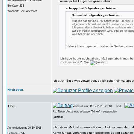
Anmeldedatum: 09.08.2019
schnappi hat Folgendes geschrieben:
Beiträge: 234
schnappi hat Folgendes geschrieben:
Wohnort: Bei Paderborn
Gollum hat Folgendes geschrieben:
Also ich hab für die 1,7% abgestimmt. Ist finde ic
allgemein nicht viel und die 3 Euro bei mir, die inv
ich gerne, damit diesem Anbahner so lange wie m
auf den Füßen rumgetreten wird, egal ob ich dan
was bekomme oder nicht.
Habe ich auch gemacht, sehe die Sache genau 
Ich habe heute nochmal eine Mail zum abstimmen b
noch wer eine 2. Mail
Ich auch. Bin etwas verwundert, da ich schon einmal abg
Nach oben
TTom
Verfasst am: 11.12.2023, 21:18
Titel:
Re: Neuer Anbahner: Wowwo (Türkei) - suspendiert
(Mintos)
Ich hab ne Mail bekommen mit einem Link, wo man dann d
Anmeldedatum: 09.10.2011
Konto für das Verfahren einen beliebigen Betrag bezahlen
Beiträge: 1547