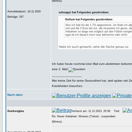
(Mintos)
Anmeldedatum: 18.11.2020
schnappi hat Folgendes geschrieben:
Beiträge: 197
Gollum hat Folgendes geschrieben:
Also ich hab für die 1,7% abgestimmt. Ist finde ich al
viel und die 3 Euro bei mir, die investiere ich gerne, 
Anbahner so lange wie möglich auf den Füßen rumgetr
egal ob ich danach noch was bekomme oder nicht.
Habe ich auch gemacht, sehe die Sache genau so
Ich habe heute nochmal eine Mail zum abstimmen bekomm
eine 2. Mail
_________________
Wer keine Zeit für seine Gesundheit hat, wird später viel Zei
Krankheiten brauchen.
Nach oben
Gurkenglas
Verfasst am: 11.12.2023, 20:58
Titel:
Re: Neuer Anbahner: Wowwo (Türkei) - suspendiert
(Mintos)