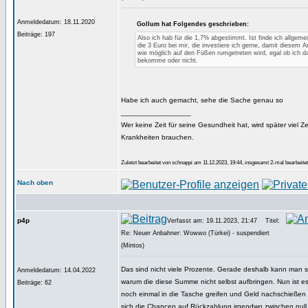
Anmeldedatum: 18.11.2020
Gollum hat Folgendes geschrieben:
Beiträge: 197
Also ich hab für die 1,7% abgestimmt. Ist finde ich allgemei
die 3 Euro bei mir, die investiere ich gerne, damit diesem 
wie möglich auf den Füßen rumgetreten wird, egal ob ich 
bekomme oder nicht.
Habe ich auch gemacht, sehe die Sache genau so
_________________
Wer keine Zeit für seine Gesundheit hat, wird später viel Zei
Krankheiten brauchen.
Zuletzt bearbeitet von schnappi am 11.12.2023, 19:44, insgesamt 2-mal bearbeitet
Nach oben
p4p
Verfasst am: 19.11.2023, 21:47
Titel:
Re: Neuer Anbahner: Wowwo (Türkei) - suspendiert
(Mintos)
Das sind nicht viele Prozente. Gerade deshalb kann man s
Anmeldedatum: 14.04.2022
warum die diese Summe nicht selbst aufbringen. Nun ist es
Beiträge: 62
noch einmal in die Tasche greifen und Geld nachschießen
sich die Chancen auf Rückzahlung irgendwo zwischen null