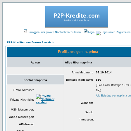
Einloggen, um private Nachrichten zu lesen
Login
Registrieren
P2P-Kredite.com Foren-Übersicht
Profil anzeigen: naprima
Avatar
Alles über naprima
Anmeldedatum:
06.10.2014
Beiträge insgesamt:
816
Kontakt naprima
[0.45% aller Beiträge / 0.19 
E-Mail-Adresse:
Tag]
Alle Beiträge von naprima a
Private Nachricht:
Wohnort:
MSN Messenger:
Beruf:
Yahoo Messenger:
Interessen:
AIM-Name: