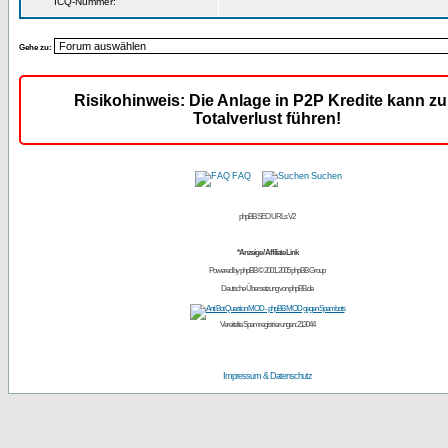
ICQ-Nummer:
Gehe zu:
Risikohinweis: Die Anlage in P2P Kredite kann z
Totalverlust führen!
FAQ
Suchen
phpBB SEO URLs V2
*Anzeige / Affiliate Link
Powered by
phpBB
© 2001, 2005 phpBB Group
Deutsche Übersetzung von
phpBB.de
Vereitelte Spamregistrierungen: 213044
Impressum & Datenschutz