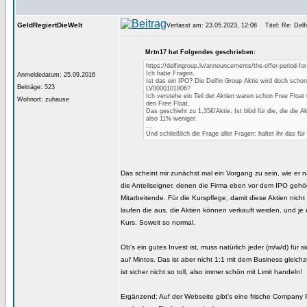
GeldRegiertDieWelt
Verfasst am: 23.05.2023, 12:08
Titel: Re: Delfi
Mrtn17 hat Folgendes geschrieben:
https://delfingroup.lv/announcements/the-offer-period-f
Ich habe Fragen.
Anmeldedatum: 25.09.2016
Ist das ein IPO? Die Delfin Group Aktie wird doch schon
Beiträge: 523
LV0000101806?
Ich verstehe ein Teil der Aktien waren schon Free Float
Wohnort: zuhause
den Free Float.
Das geschieht zu 1,35€/Aktie. Ist blöd für die, die die
also 11% weniger.
...
Und schließlich die Frage aller Fragen: haltet ihr das für
Das scheint mir zunächst mal ein Vorgang zu sein, wie er
die Anteilseigner, denen die Firma eben vor dem IPO gehö
Mitarbeitende. Für die Kurspflege, damit diese Aktien nich
laufen die aus, die Aktien können verkauft werden, und 
Kurs. Soweit so normal.
Ob's ein gutes Invest ist, muss natürlich jeder (m/w/d) fü
auf Mintos. Das ist aber nicht 1:1 mit dem Business gleichz
ist sicher nicht so toll, also immer schön mit Limit handeln!
Ergänzend: Auf der Webseite gibt's eine frische Company P