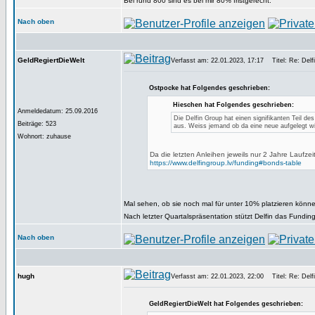
Bei rund 800 sind es bei mir 80% fristgerecht.
Nach oben
GeldRegiertDieWelt
Verfasst am: 22.01.2023, 17:17
Titel: Re: Delfi
Ostpocke hat Folgendes geschrieben:
Hieschen hat Folgendes geschrieben:
Anmeldedatum: 25.09.2016
Die Delfin Group hat einen signifikanten Teil de
Beiträge: 523
aus. Weiss jemand ob da eine neue aufgelegt w
Wohnort: zuhause
Da die letzten Anleihen jeweils nur 2 Jahre Laufze
https://www.delfingroup.lv/funding#bonds-table
Mal sehen, ob sie noch mal für unter 10% platzieren könne
Nach letzter Quartalspräsentation stützt Delfin das Fundi
Nach oben
hugh
Verfasst am: 22.01.2023, 22:00
Titel: Re: Delfi
GeldRegiertDieWelt hat Folgendes geschrieben: