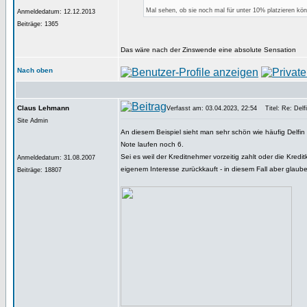
Mal sehen, ob sie noch mal für unter 10% platzieren kön
Anmeldedatum: 12.12.2013
Beiträge: 1365
Das wäre nach der Zinswende eine absolute Sensation
Nach oben
Claus Lehmann
Verfasst am: 03.04.2023, 22:54
Titel: Re: Delfi
Site Admin
An diesem Beispiel sieht man sehr schön wie häufig Delfin 
Note laufen noch 6.
Sei es weil der Kreditnehmer vorzeitig zahlt oder die Kred
Anmeldedatum: 31.08.2007
eigenem Interesse zurückkauft - in diesem Fall aber glaube 
Beiträge: 18807