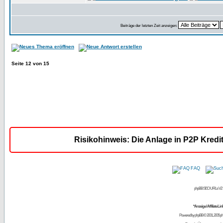
Beiträge der letzten Zeit anzeigen:
Seite
12
von
15
Risikohinweis: Die Anlage in P2P Kredi
FAQ
phpBB SEO URLs V2
*Anzeige / Affiliate Lin
Powered by
phpBB
© 2001, 2005 p