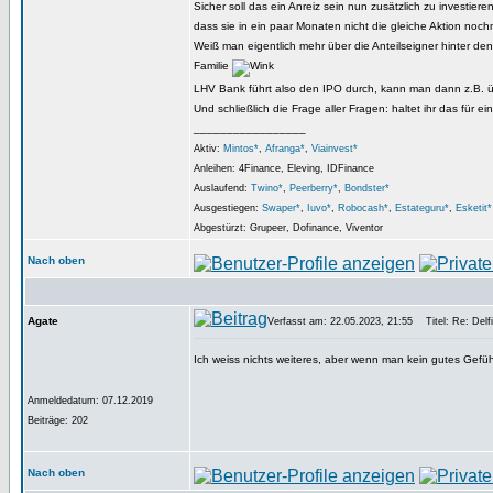
Sicher soll das ein Anreiz sein nun zusätzlich zu investie
dass sie in ein paar Monaten nicht die gleiche Aktion no
Weiß man eigentlich mehr über die Anteilseigner hinter den
Familie
LHV Bank führt also den IPO durch, kann man dann z.B. 
Und schließlich die Frage aller Fragen: haltet ihr das für ei
_________________
Aktiv:
Mintos*
,
Afranga*
,
Viainvest*
Anleihen: 4Finance, Eleving, IDFinance
Auslaufend:
Twino*
,
Peerberry*
,
Bondster*
Ausgestiegen:
Swaper*
,
Iuvo*
,
Robocash*
,
Estateguru*
,
Esketit*
Abgestürzt: Grupeer, Dofinance, Viventor
Nach oben
Agate
Verfasst am: 22.05.2023, 21:55
Titel: Re: Delfi
Ich weiss nichts weiteres, aber wenn man kein gutes Gefüh
Anmeldedatum: 07.12.2019
Beiträge: 202
Nach oben