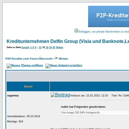
Einloggen, um private Nachrichten zu les
Kreditunternehmen Delfin Group (Visia und Banknote,Le
Gehe zu Seite
Zurück
1
,
2
,
3
...
11
,
12
,
13
,
14
,
15
Weiter
->
P2P-Kredite.com Foren-Übersicht
Mintos
Autor
naprima
Verfasst am: 22.01.2023, 12:10
Titel: Re: Delfi
nukin hat Folgendes geschrieben:
Von knapp 200 84% fristgerecht
Anmeldedatum: 06.10.2014
Beiträge: 816