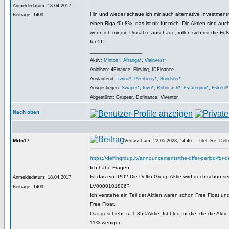
Anmeldedatum: 18.04.2017
Hin und wieder schaue ich mir auch alternative Investmentmö
Beiträge: 1409
einen Riga für 8%, das ist nix für mich. Die Aktien sind au
wenn ich mir die Umsätze anschaue, rollen sich mir die F
für 5€.
_________________
Aktiv:
Mintos*
,
Afranga*
,
Viainvest*
Anleihen: 4Finance, Eleving, IDFinance
Auslaufend:
Twino*
,
Peerberry*
,
Bondster*
Ausgestiegen:
Swaper*
,
Iuvo*
,
Robocash*
,
Estateguru*
,
Esketit*
Abgestürzt: Grupeer, Dofinance, Viventor
Nach oben
Mrtn17
Verfasst am: 22.05.2023, 14:46
Titel: Re: Delfi
https://delfingroup.lv/announcements/the-offer-period-for
Ich habe Fragen.
Ist das ein IPO? Die Delfin Group Aktie wird doch schon s
Anmeldedatum: 18.04.2017
LV0000101806?
Beiträge: 1409
Ich verstehe ein Teil der Aktien waren schon Free Float u
Free Float.
Das geschieht zu 1,35€/Aktie. Ist blöd für die, die die Ak
11% weniger.