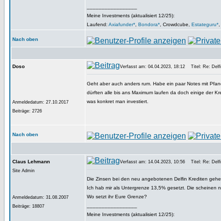
_________________
Meine Investments (aktualisiert 12/25):
Laufend:
Axiafunder*
,
Bondora*
, Crowdcube,
Estateguru*
Nach oben
Doso
Verfasst am: 04.04.2023, 18:12
Titel: Re: Delfi
Geht aber auch anders rum. Habe ein paar Notes mit Pfan
dürften alle bis ans Maximum laufen da doch einige der Kre
was konkret man investiert.
Anmeldedatum: 27.10.2017
Beiträge: 2726
Nach oben
Claus Lehmann
Verfasst am: 14.04.2023, 10:56
Titel: Re: Delfi
Site Admin
Die Zinsen bei den neu angebotenen Delfin Krediten gehen
Ich hab mir als Untergrenze 13,5% gesetzt. Die scheinen n
Wo setzt ihr Eure Grenze?
Anmeldedatum: 31.08.2007
_________________
Beiträge: 18807
Meine Investments (aktualisiert 12/25):