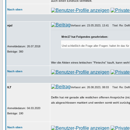
auch einen Eindruck vermittelt.
Nach oben
njal
Verfasst am: 23.05.2023, 13:41
Titel: Re: Delfi
Mrtn17 hat Folgendes geschrieben:
Und schließlich die Frage aller Fragen: haltet ihr das für
Anmeldedatum: 26.07.2018
Beiträge: 360
Wer die Aktien eines lettischen "Fintechs" kauft, kann woh
Nach oben
ILT
Verfasst am: 26.08.2023, 08:03
Titel: Re: Delfi
Delfin hat mir gerade alle restlichen offenen Ansprüche (n
als abgeschlossen markiert und werden somit wohl zurückg
Anmeldedatum: 04.03.2020
Beiträge: 190
Nach oben