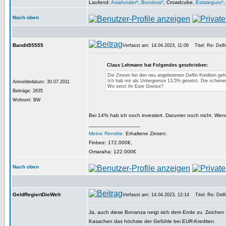
Laufend:
Axiafunder*
,
Bondora*
, Crowdcube,
Estateguru*
Nach oben
Bandit55555
Verfasst am: 14.04.2023, 11:06
Titel: Re: Delfi
Claus Lehmann hat Folgendes geschrieben:
Die Zinsen bei den neu angebotenen Delfin Krediten geh
Ich hab mir als Untergrenze 13,5% gesetzt. Die scheine
Anmeldedatum: 30.07.2011
Wo setzt ihr Eure Grenze?
Beiträge: 2635
Wohnort: BW
Bei 14% hab ich noch investiert. Darunter noch nicht. Wen
_________________
Meine Rendite:
Erhaltene Zinsen:
Finbee: 172.000€,
Omaraha: 122.000€
Nach oben
GeldRegiertDieWelt
Verfasst am: 14.04.2023, 12:14
Titel: Re: Delfi
Ja, auch diese Bonanza neigt sich dem Ende zu. Zeichen für
Kasachen das höchste der Gefühle bei EUR-Krediten.