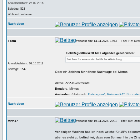
Anmeldedatum: 25.09.2016
Beiträge: 523
Wohnort: zuhause
Nach oben
TTom
Verfasst am: 14.04.2023, 12:47
Titel: Re: Delfi
GeldRegiertDieWelt hat Folgendes geschrieben:
Zeichen für eine wirtschaftliche Abkühlung.
Anmeldedatum: 09.10.2011
Beiträge: 1547
Oder ein Zeichen für höhere Nachfrage bei Mintos.
_________________
Aktive P2P-Investments:
Bondora, Mintos
Auslaufend/Historisch:
Estateguru*
,
Reinvest24*
,
Bondster
Nach oben
Mrtn17
Verfasst am: 16.04.2023, 20:11
Titel: Re: Delfi
Vor einigen Wochen hab ich noch welche für 15% bekommen. 
aber es steht zu befürchtet, dass zum Sommer hin die Zins