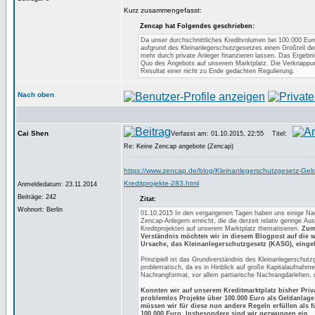
Kurz zusammengefasst:
Zencap hat Folgendes geschrieben:
Da unser durchschnittliches Kreditvolumen bei 100.000 Euro
aufgrund des Kleinanlegerschutzgesetzes einen Großteil der
mehr durch private Anleger finanzieren lassen. Das Ergebnis
Quo des Angebots auf unserem Marktplatz. Die Verknappun
Resultat einer nicht zu Ende gedachten Regulierung.
Nach oben
Cai Shen
Verfasst am: 01.10.2015, 22:55
Titel:
Re: Keine Zencap angebote (Zencap)
https://www.zencap.de/blog/Kleinanlegerschutzgesetz-Gel
Kreditprojekte-283.html
Anmeldedatum: 23.11.2014
Beiträge: 242
Zitat:
Wohnort: Berlin
01.10.2015 In den vergangenen Tagen haben uns einige Na
Zencap-Anlegern erreicht, die die derzeit relativ geringe Au
Kreditprojekten auf unserem Marktplatz thematisieren.
Zum
Verständnis möchten wir in diesem Blogpost auf die w
Ursache, das Kleinanlegerschutzgesetz (KASG), einge
Prinzipiell ist das Grundverständnis des Kleinanlegerschut
problematisch, da es in Hinblick auf große Kapitalaufnahme
Nachrangformat, vor allem partiarische Nachrangdarlehen, d
Konnten wir auf unserem Kreditmarktplatz bisher Pri
problemlos Projekte über 100.000 Euro als Geldanlage
müssen wir für diese nun andere Regeln erfüllen als f
100.000 Euro. Insbesondere sind wir gezwungen ein