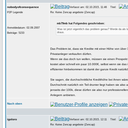
nobodyofconsequence
Verfasst am: 02.10.2015, 11:46
Titel:
P2P Legende
Re: Keine Zencap angebote (Zencap)
mb79mb hat Folgendes geschrieben:
Anmeldedatum: 02.09.2007
Was ist jetzt eigentlich das problem genau? Werde da als la
draus.
Beiträge: 5233
Das Problem ist, dass sie Kredite mit einer Höhe von über
Privatanleger verkaufen dürfen.
Wenn sie das doch tun wollen, müssen sie einen Prospekt 
kostet aber schnell ein paar 10.000€, selbst wenn sie das
effizienter hinbekommen ist damit der ganze Kredit natürlich
Sie sagen, die durchschnittliche Kredithöhe bei ihnen wä
Durchschnitt natürlich ein Teil drunter liegt haben sie also 
jenseits der 100k, diese dürfen sie also nur professionellen 
Anlegern anbieten.
Nach oben
igoloro
Verfasst am: 02.10.2015, 12:11
Titel:
Re: Keine Zencap angebote (Zencap)