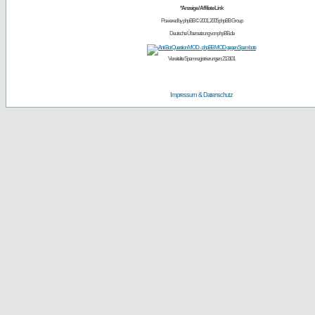
*Anzeige / Affiliate Link
Powered by
phpBB
© 2001, 2005 phpBB Group
Deutsche Übersetzung von
phpBB.de
Vereitelte Spamregistrierungen: 213101
Impressum & Datenschutz