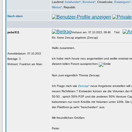
Laufend:
Axiafunder*
,
Bondora*
, Crowdcube,
Estateguru*
Mintos*
, Republic
Nach oben
pebe911
Verfasst am: 07.10.2015, 09:48
Titel:
Re: Keine Zencap angebote (Zencap)
Hallo zusammen,
Anmeldedatum: 07.10.2015
ich habe mich heute neu angemeldet und wollte erstmal 
Beiträge: 3
diesem tollen Forum aussprechen
Wohnort: Frankfurt am Main
Nun zum eigentlich Thema Zencap:
Ich Frage mich wie
Zencap*
neue Angebote einstellen will 
neuen Richtlinien ? Entweder kürzen sie die Volumen der
50-50 , sprich 50% P2P und die anderen 50% Venture Capi
bekommen nur noch Kredite mit Volumen unter 100k. Die La
der Plattform ja sehr "bescheiden" aus.
Mit freundlichen Grüßen
Peter