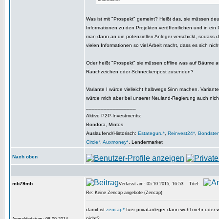
Was ist mit "Prospekt" gemeint? Heißt das, sie müssen deu
Informationen zu den Projekten veröffentlichen und in ei
man dann an die potenziellen Anleger verschickt, sodass 
vielen Informationen so viel Arbeit macht, dass es sich nich
Oder heißt "Prospekt" sie müssen offline was auf Bäume 
Rauchzeichen oder Schneckenpost zusenden?
Variante I würde vielleicht halbwegs Sinn machen. Variante 
würde mich aber bei unserer Neuland-Regierung auch nich
_________________
Aktive P2P-Investments:
Bondora, Mintos
Auslaufend/Historisch:
Estateguru*
,
Reinvest24*
,
Bondster
Circle*
,
Auxmoney*
, Lendermarket
Nach oben
mb79mb
Verfasst am: 05.10.2015, 16:53
Titel:
Re: Keine Zencap angebote (Zencap)
damit ist
zencap*
fuer privatanleger dann wohl mehr oder w
nicht?