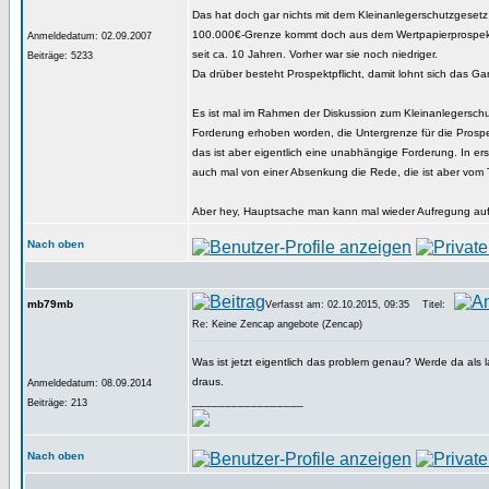
Das hat doch gar nichts mit dem Kleinanlegerschutzgesetz 
100.000€-Grenze kommt doch aus dem Wertpapierprospek
Anmeldedatum: 02.09.2007
seit ca. 10 Jahren. Vorher war sie noch niedriger.
Beiträge: 5233
Da drüber besteht Prospektpflicht, damit lohnt sich das G
Es ist mal im Rahmen der Diskussion zum Kleinanlegerschu
Forderung erhoben worden, die Untergrenze für die Prospe
das ist aber eigentlich eine unabhängige Forderung. In er
auch mal von einer Absenkung die Rede, die ist aber vom 
Aber hey, Hauptsache man kann mal wieder Aufregung auf
Nach oben
mb79mb
Verfasst am: 02.10.2015, 09:35
Titel:
Re: Keine Zencap angebote (Zencap)
Was ist jetzt eigentlich das problem genau? Werde da als l
draus.
Anmeldedatum: 08.09.2014
_________________
Beiträge: 213
Nach oben