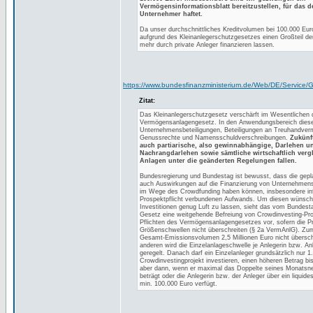
Vermögensinformationsblatt bereitzustellen, für das de
Unternehmer haftet.
Da unser durchschnittliches Kreditvolumen bei 100.000 Euro
aufgrund des Kleinanlegerschutzgesetzes einen Großteil der
mehr durch private Anleger finanzieren lassen.
https://www.bundesfinanzministerium.de/Web/DE/Service/
Zitat:
Das Kleinanlegerschutzgesetz verschärft im Wesentlichen 
Vermögensanlagengesetz. In den Anwendungsbereich diese
Unternehmensbeteiligungen, Beteiligungen an Treuhandver
Genussrechte und Namensschuldverschreibungen.
Zukünf
auch partiarische, also gewinnabhängige, Darlehen u
Nachrangdarlehen sowie sämtliche wirtschaftlich verg
Anlagen unter die geänderten Regelungen fallen.
Bundesregierung und Bundestag ist bewusst, dass die gep
auch Auswirkungen auf die Finanzierung von Unternehme
im Wege des Crowdfunding haben können, insbesondere inf
Prospektpflicht verbundenen Aufwands. Um diesen wünsc
Investitionen genug Luft zu lassen, sieht das vom Bundes
Gesetz eine weitgehende Befreiung von Crowdinvesting-Pro
Pflichten des Vermögensanlagengesetzes vor, sofern die P
Größenschwellen nicht überschreiten (§ 2a VermAnlG). Zum
Gesamt-Emissionsvolumen 2,5 Millionen Euro nicht übersc
anderen wird die Einzelanlageschwelle je Anlegerin bzw. Anl
geregelt. Danach darf ein Einzelanleger grundsätzlich nur 1.
Crowdinvestingprojekt investieren, einen höheren Betrag bi
aber dann, wenn er maximal das Doppelte seines Monats
beträgt oder die Anlegerin bzw. der Anleger über ein liqui
min. 100.000 Euro verfügt.