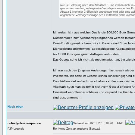
(4) Die Befreiung nach den Absätzen 1 und 2 kann nicht in
genommen werden, solange eine Vermögensanlage des Emi
Absatz 1 Nummer 3 öffentlich angeboten wird oder eine au
angebotene Vermögensanlage des Emittenten nicht vollständi
Ich weiss nicht aus welcher Quelle die 100.000 Euro Gren
Kommentaren zum Ausnahmeparagraphen werden tatsächl
Crowdfundingprojekte benannt - lt. Gesetz sind "über Inter
Dienstleistungsplattformen" abgeschlossene
Kapitalanlag
bis 1.000 € mit geringeren Auflagen verbunden.
Das Gesetz sehe ich nicht als problematisch an, bin allerdin
Ich war nach den jüngsten Änderungen fast soweit wieder
investieren. Ich sehe im Gesetz keinen Hinderungsgrund d
Geschäftsmodell aufrecht zu erhalten - außer man möchte 
Alternativ nutzt man weiterhin nicht vom Gesetz erfasste 
Crosslend war offenbar schlauer und verpackt die Kredite 
sind ausgenommen.
Nach oben
nobodyofconsequence
Verfasst am: 02.10.2015, 02:48
Titel:
P2P Legende
Re: Keine Zencap angebote (Zencap)