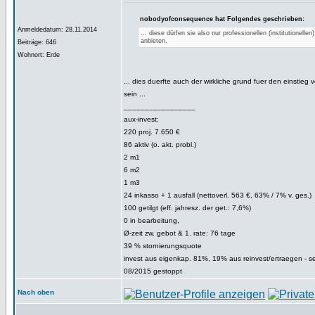
nobodyofconsequence hat Folgendes geschrieben:
Anmeldedatum: 28.11.2014
... diese dürfen sie also nur professionellen (institutionellen
anbieten.
Beiträge: 646
Wohnort: Erde
... dies duerfte auch der wirkliche grund fuer den einstieg v
sein ...
_________________
aux-invest:
220 proj. 7.650 €
86 aktiv (o. akt. probl.)
2 m1
6 m2
1 m3
24 inkasso + 1 ausfall (nettoverl. 563 €, 63% / 7% v. ges.)
100 getilgt (eff. jahresz. der get.: 7,6%)
0 in bearbeitung,
Ø-zeit zw. gebot & 1. rate: 76 tage
39 % stornierungsquote
invest aus eigenkap. 81%, 19% aus reinvest/ertraegen - s
08/2015 gestoppt
Nach oben