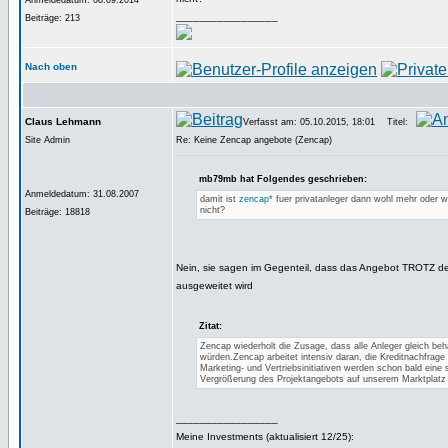
Anmeldedatum: 08.09.2014
_________________
Beiträge: 213
Nach oben
Claus Lehmann
Verfasst am: 05.10.2015, 18:01
Titel:
Site Admin
Re: Keine Zencap angebote (Zencap)
mb79mb hat Folgendes geschrieben:
Anmeldedatum: 31.08.2007
damit ist
zencap*
fuer privatanleger dann wohl mehr oder w
nicht?
Beiträge: 18818
Nein, sie sagen im Gegenteil, dass das Angebot TROTZ d
ausgeweitet wird
Zitat:
Zencap wiederholt die Zusage, dass alle Anleger gleich beh
würden.Zencap arbeitet intensiv daran, die Kreditnachfrage
Marketing- und Vertriebsinitiativen werden schon bald eine 
Vergrößerung des Projektangebots auf unserem Marktplatz 
_________________
Meine Investments (aktualisiert 12/25):