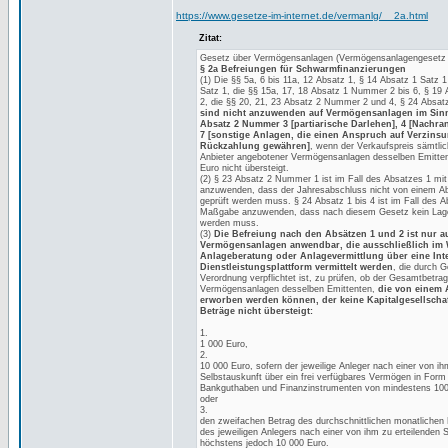
https://www.gesetze-im-internet.de/vermanlg/__2a.html
Zitat:
Gesetz über Vermögensanlagen (Vermögensanlagengesetz
§ 2a Befreiungen für Schwarmfinanzierungen
(1) Die §§ 5a, 6 bis 11a, 12 Absatz 1, § 14 Absatz 1 Satz 
Satz 1, die §§ 15a, 17, 18 Absatz 1 Nummer 2 bis 6, § 1
2, die §§ 20, 21, 23 Absatz 2 Nummer 2 und 4, § 24 Absatz
sind nicht anzuwenden auf Vermögensanlagen im Sinn
Absatz 2 Nummer 3 [partiarische Darlehen], 4 [Nachr
7 [sonstige Anlagen, die einen Anspruch auf Verzins
Rückzahlung gewähren]
, wenn der Verkaufspreis sämtli
Anbieter angebotener Vermögensanlagen desselben Emittent
Euro nicht übersteigt.
(2) § 23 Absatz 2 Nummer 1 ist im Fall des Absatzes 1 mi
anzuwenden, dass der Jahresabschluss nicht von einem Ab
geprüft werden muss. § 24 Absatz 1 bis 4 ist im Fall des A
Maßgabe anzuwenden, dass nach diesem Gesetz kein Lagebe
werden muss.
(3)
Die Befreiung nach den Absätzen 1 und 2 ist nur a
Vermögensanlagen anwendbar, die ausschließlich im
Anlageberatung oder Anlagevermittlung über eine Inte
Dienstleistungsplattform vermittelt werden
, die durch 
Verordnung verpflichtet ist, zu prüfen, ob der Gesamtbetrag
Vermögensanlagen desselben Emittenten,
die von einem 
erworben werden können, der keine Kapitalgesellschaft
Beträge nicht übersteigt:
1.
1 000 Euro,
2.
10 000 Euro, sofern der jeweilige Anleger nach einer von ih
Selbstauskunft über ein frei verfügbares Vermögen in Form
Bankguthaben und Finanzinstrumenten von mindestens 100 
oder
3.
den zweifachen Betrag des durchschnittlichen monatliche
des jeweiligen Anlegers nach einer von ihm zu erteilenden 
höchstens jedoch 10 000 Euro.