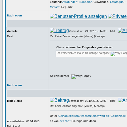
Laufend:
Axiafunder*
,
Bondora*
, Crowdcube,
Estateguru*
Mintos*
, Republic
Nach oben
Aalfiete
Verfasst am: 29.09.2015, 14:38
Titel:
Gast
Re: Keine Zencap angebote (Mintos) (Zencap)
Claus Lehmann hat Folgendes geschrieben:
Ich verschieb es mal in die richtige Kategorie
Spielverderber !
Nach oben
MikeSierra
Verfasst am: 01.10.2015, 22:50
Titel:
Re: Keine Zencap angebote (Mintos) (Zencap)
Unter
Kleinanlegerschutzgesetz erschwert die Geldanlage i
es von
Zencap*
Hintergründe dazu.
Anmeldedatum: 04.04.2015
Beiträge: 6