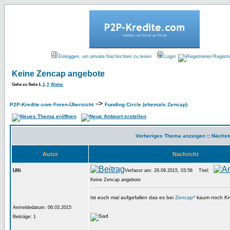
Einloggen, um private Nachrichten zu lesen
Login
Registr
Keine Zencap angebote
Gehe zu Seite
1
,
2
,
3
Weiter
->
P2P-Kredite.com Foren-Übersicht
Funding Circle (ehemals Zencap)
Vorheriges Thema anzeigen
::
Nächst
Autor
Nachricht
Ulli
Verfasst am: 29.09.2015, 03:58
Titel:
Keine Zencap angebote
Ist euch mal aufgefallen das es bei
Zencap*
kaum noch Kred
Anmeldedatum: 06.03.2015
Beiträge: 1