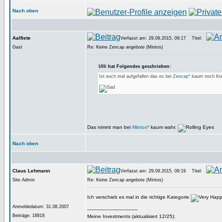
Nach oben
Aalfiete
Verfasst am: 29.09.2015, 09:17
Titel:
Gast
Re: Keine Zencap angebote (Mintos)
Ulli hat Folgendes geschrieben:
Ist euch mal aufgefallen das es bei
Zencap*
kaum noch Kred
Das nimmt man bei
Mintos*
kaum wahr.
Nach oben
Claus Lehmann
Verfasst am: 29.09.2015, 09:19
Titel:
Site Admin
Re: Keine Zencap angebote (Mintos)
Ich verschieb es mal in die richtige Kategorie
Anmeldedatum: 31.08.2007
_________________
Beiträge: 18818
Meine Investments (aktualisiert 12/25):