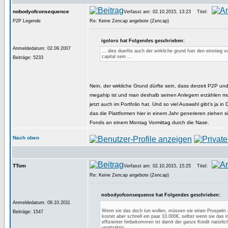
nobodyofconsequence
Verfasst am: 02.10.2015, 13:23
Titel:
P2P Legende
Re: Keine Zencap angebote (Zencap)
igoloro hat Folgendes geschrieben:
Anmeldedatum: 02.09.2007
... dies duerfte auch der wirkliche grund fuer den einstieg v
capital sein ...
Beiträge: 5233
Nein, der wirkliche Grund dürfte sein, dass derzeit P2P un
megahip ist und man deshalb seinen Anlegern erzählen 
jetzt auch im Portfolio hat. Und so viel Auswahl gibt's ja in
das die Plattformen hier in einem Jahr generieren ziehen 
Fonds an einem Montag Vormittag durch die Nase.
Nach oben
TTom
Verfasst am: 02.10.2015, 15:25
Titel:
Re: Keine Zencap angebote (Zencap)
nobodyofconsequence hat Folgendes geschrieben:
Anmeldedatum: 09.10.2011
Wenn sie das doch tun wollen, müssen sie einen Prospekt 
Beiträge: 1547
kostet aber schnell ein paar 10.000€, selbst wenn sie das 
effizienter hinbekommen ist damit der ganze Kredit natürlic
unattraktiv.