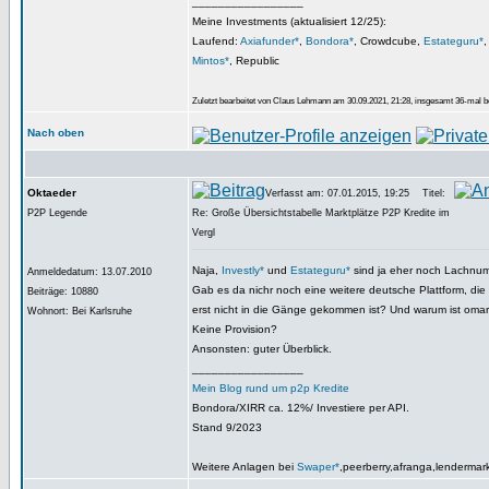
_________________
Meine Investments (aktualisiert 12/25):
Laufend:
Axiafunder*
,
Bondora*
, Crowdcube,
Estateguru*
Mintos*
, Republic
Zuletzt bearbeitet von Claus Lehmann am 30.09.2021, 21:28, insgesamt 36-mal b
Nach oben
Oktaeder
Verfasst am: 07.01.2015, 19:25
Titel:
P2P Legende
Re: Große Übersichtstabelle Marktplätze P2P Kredite im
Vergl
Naja,
Investly*
und
Estateguru*
sind ja eher noch Lachnu
Anmeldedatum: 13.07.2010
Gab es da nichr noch eine weitere deutsche Plattform, die
Beiträge: 10880
erst nicht in die Gänge gekommen ist? Und warum ist oma
Wohnort: Bei Karlsruhe
Keine Provision?
Ansonsten: guter Überblick.
_________________
Mein Blog rund um p2p Kredite
Bondora/XIRR ca. 12%/ Investiere per API.
Stand 9/2023
Weitere Anlagen bei
Swaper*
,peerberry,afranga,lendermar