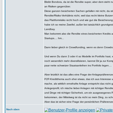
Bleibt Bondora, da ist die Rendite super, aber dem steht na
an Risiken gegenüber.
Diese ganzen besicherten Sachen gefallen mir nicht, da st
Rendite/Risiko-Verhältnis nicht, weil das recht kleine Butze
das Plattformrisiko recht hoch und wie gut die Besicherung 
habe ich so meine Zweifel, außer bei tatsächlich grundge
Landbay.
Man bekommt also die Rendite eines besicherten Kredits a
Startups.... hm...
Dann lieber gleich in Crowdfunding, wenn es denn Crowdxxx
Und wenn Du dann 3 oder 4 so Modelle im Portfolio hast,
noch wesentlich mehr diversifizieren, kannst Dir ja zur Ko
paar nette schweizer Staatsanleihen ins Portfolio legen....
Aber letztlich ist das alles eine Frage der Anlagepräferenze
P2P-Kreditthema auch eher etwas, das ich aus Interesse 
mache, als wirklich ernsthafte Anlage entspricht das nicht
Anlegerprofil, ich mische lieber Anlagen mit richtiger Rendit
und Dinge mit richtiger Sicherheit, um ein ausgewogenes Po
bekommen, der Mittelweg ist da nicht so mein Ding, zu sc
Aber das ist sicher eine Frage der persönlichen Präferenze
Nach oben