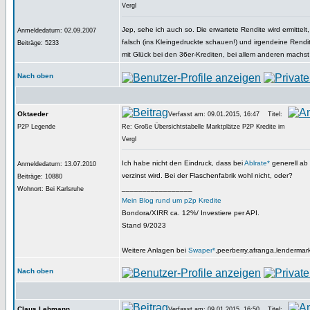
Vergl
Jep, sehe ich auch so. Die erwartete Rendite wird ermittelt,
Anmeldedatum: 02.09.2007
falsch (ins Kleingedruckte schauen!) und irgendeine Rendi
Beiträge: 5233
mit Glück bei den 36er-Krediten, bei allem anderen machst
Nach oben
Oktaeder
Verfasst am: 09.01.2015, 16:47
Titel:
P2P Legende
Re: Große Übersichtstabelle Marktplätze P2P Kredite im
Vergl
Ich habe nicht den Eindruck, dass bei
Ablrate*
generell ab
Anmeldedatum: 13.07.2010
verzinst wird. Bei der Flaschenfabrik wohl nicht, oder?
Beiträge: 10880
_________________
Wohnort: Bei Karlsruhe
Mein Blog rund um p2p Kredite
Bondora/XIRR ca. 12%/ Investiere per API.
Stand 9/2023
Weitere Anlagen bei
Swaper*
,peerberry,afranga,lendermar
Nach oben
Claus Lehmann
Verfasst am: 09.01.2015, 16:50
Titel: