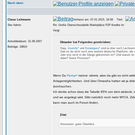
Nach oben
Claus Lehmann
Verfasst am: 07.01.2015, 19:58
Titel:
Site Admin
Re: Große Übersichtstabelle Marktplätze P2P Kredite im
Vergl
Anmeldedatum: 31.08.2007
Oktaeder hat Folgendes geschrieben:
Beiträge: 18810
Naja,
Investly*
und
Estateguru*
sind ja eher noch Lachnum
Gab es da nichr noch eine weitere deutsche Plattform, die 
Jahr erst nicht in die Gänge gekommen ist? Und warum ist
dabei? Keine Provision?
Wenn Du
Finmar*
meinst: stimmt, aber da gibt es nicht wirkl
Anlagemöglichkeiten. Und über Omaraha hatten wir ja disku
durchsuchen.
Ich denke schon dass die Tabelle 95% von dem abdeckt, wa
und wo angelegt wird. Gibt natürlich noch mehr MYC4, Zid
kann man auch im Forum finden.
Zitat:
Ansonsten: guter Überblick.