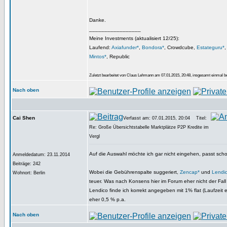
Danke.
_________________
Meine Investments (aktualisiert 12/25):
Laufend:
Axiafunder*
,
Bondora*
, Crowdcube,
Estateguru*
Mintos*
, Republic
Zuletzt bearbeitet von Claus Lehmann am 07.01.2015, 20:48, insgesamt einmal be
Nach oben
Cai Shen
Verfasst am: 07.01.2015, 20:04
Titel:
Re: Große Übersichtstabelle Marktplätze P2P Kredite im
Vergl
Auf die Auswahl möchte ich gar nicht eingehen, passt sch
Anmeldedatum: 23.11.2014
Beiträge: 242
Wobei die Gebührenspalte suggeriert,
Zencap*
und
Lendi
Wohnort: Berlin
teuer. Was nach Konsens hier im Forum eher nicht der Fall 
Lendico finde ich korrekt angegeben mit 1% flat (Laufzeit 
eher 0,5 % p.a.
Nach oben