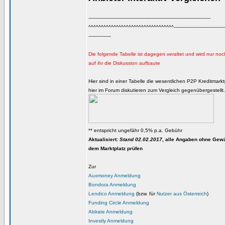
---------------------------------------------------------------------------------
^^^^^^^^^^^^^^^^^^^^^^^^^^^^^^^^^^----------------------------------------
---------------
Die folgende Tabelle ist dagegen veraltet und wird nur noc
auf ihr die Diskussion aufbaute
Hier sind in einer Tabelle die wesentlichen P2P Kreditmarkt
hier im Forum diskutieren zum Vergleich gegenübergestellt.
** entspricht ungefähr 0,5% p.a. Gebühr
Aktualisiert:
Stand 02.02.2017
, alle Angaben ohne Gewäh
dem Marktplatz prüfen
Zur
Auxmoney Anmeldung
Bondora Anmeldung
Lendico Anmeldung
(bzw. für
Nutzer aus Österreich
)
Funding Circle Anmeldung
Ablrate Anmeldung
Investly Anmeldung