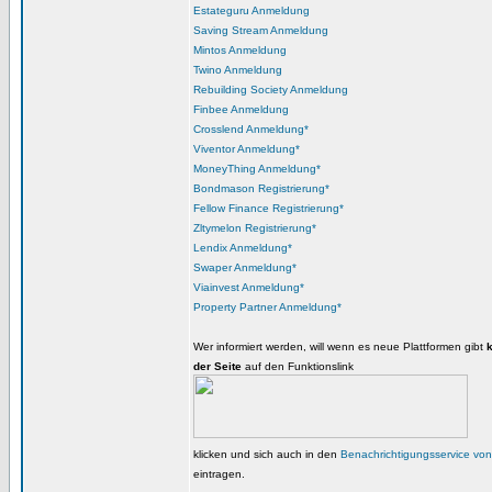
Estateguru Anmeldung
Saving Stream Anmeldung
Mintos Anmeldung
Twino Anmeldung
Rebuilding Society Anmeldung
Finbee Anmeldung
Crosslend Anmeldung*
Viventor Anmeldung*
MoneyThing Anmeldung*
Bondmason Registrierung*
Fellow Finance Registrierung*
Zltymelon Registrierung*
Lendix Anmeldung*
Swaper Anmeldung*
Viainvest Anmeldung*
Property Partner Anmeldung*
Wer informiert werden, will wenn es neue Plattformen gibt
der Seite
auf den Funktionslink
klicken und sich auch in den
Benachrichtigungsservice vo
eintragen.