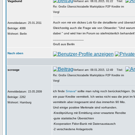
Vagabund
Verfasst am: 08.01.2015, 01:22
Titel:
Re: Große Übersichtstabelle Marktplätze P2P Kredite im
Vergl
Auch von mir ein dickes Lob für die detaillierte und übersich
Anmeldedatum: 25.01.2011
Gleichzeitig auch die Frage wie von Oktaeder: "Und warum
Beiträge: 4088
dabei " und wird hier im Forum so stiefmütterlich behandelt
Wohnort: Berlin
_________________
Gruß aus Berlin
Nach oben
scrooge
Verfasst am: 09.01.2015, 12:49
Titel:
Re: Große Übersichtstabelle Marktplätze P2P Kredite im
Vergl
ich finde
Smava*
sollte man ruhig noch berücksichtigen. D
Anmeldedatum: 15.05.2009
ein paar Kredite vermittelt. Ich weiss nicht was die jetzt 
Beiträge: 2262
vermitteln aber insgesamt sind das immerhin 90 Mio.
Wohnort: Hamburg
Und einige positive Merkmale sind vorhanden.
-Kreditprüfung mit Ermittlung einer erwartete Rendite
-gute statistische Übersichten
-Kooperation Fidor-Bank mit Datenaustausch
-2 verschiedene Anlagetools