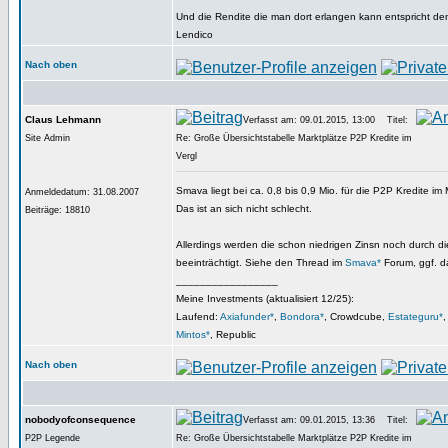
Und die Rendite die man dort erlangen kann entspricht de
Lendico
Nach oben
Claus Lehmann
Verfasst am: 09.01.2015, 13:00
Titel:
Site Admin
Re: Große Übersichtstabelle Marktplätze P2P Kredite im
Vergl
Smava liegt bei ca. 0,8 bis 0,9 Mio. für die P2P Kredite im
Anmeldedatum: 31.08.2007
Das ist an sich nicht schlecht.
Beiträge: 18810
Allerdings werden die schon niedrigen Zinsn noch durch d
beeinträchtigt. Siehe den Thread im
Smava*
Forum, ggf. da
_________________
Meine Investments (aktualisiert 12/25):
Laufend:
Axiafunder*
,
Bondora*
, Crowdcube,
Estateguru*
Mintos*
, Republic
Nach oben
nobodyofconsequence
Verfasst am: 09.01.2015, 13:36
Titel:
P2P Legende
Re: Große Übersichtstabelle Marktplätze P2P Kredite im