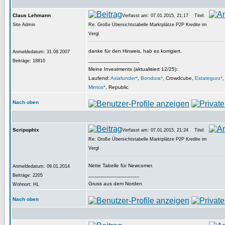
Claus Lehmann
Verfasst am: 07.01.2015, 21:17
Titel:
Site Admin
Re: Große Übersichtstabelle Marktplätze P2P Kredite im
Vergl
danke für den Hinweis, hab es korrigiert.
Anmeldedatum: 31.08.2007
_________________
Beiträge: 18810
Meine Investments (aktualisiert 12/25):
Laufend:
Axiafunder*
,
Bondora*
, Crowdcube,
Estateguru*
Mintos*
, Republic
Nach oben
Scripophix
Verfasst am: 07.01.2015, 21:24
Titel:
Re: Große Übersichtstabelle Marktplätze P2P Kredite im
Vergl
Nette Tabelle für Newcomer.
Anmeldedatum: 09.01.2014
_________________
Beiträge: 2205
Gruss aus dem Norden
Wohnort: HL
Nach oben