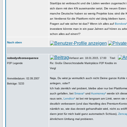
StartUps ist verbraucht und die Läden werden zugemacht i
sich dann mit den KN auseinander setzt. Die neuen Esten
manche Deutsche haben so wenig Projekte bzw. sind die Kr
an Verdienst für die Plattform nicht viel übrig bleiben kann.
Fragen auf wie sicher ist das? Wenn ich alles auf
Bondora
investiere könnte man in ein paar Jahren auf hören zu arbe
schon alles auf einen!?
Nach oben
nobodyofconsequence
Verfasst am: 18.01.2015, 17:00
Titel:
P2P Legende
Re: Große Übersichtstabelle Marktplätze P2P Kredite im
Vergl
Naja, Du wirst ja vermutlich auch nicht Deine ganze Kohle 
Anmeldedatum: 02.09.2007
anlegen, oder?
Beiträge: 5233
Ich hab ziemlich viel probiert, bleibe aber nur bei Plattformen
auch gefallen, bei
Smava*
und
Auxmoney*
werde ich dies
raus sein,
Lendico*
ist bei mir langsam am Limit, wenn sie n
deutlich verbessern (und das Handling des Premium-Konto
nämlich so, wie das derzeit gehandhabt wird, nicht zu eröf
dann jetzt für mich bald ganz automatisch Schluss),
Zenca
ähnlichem Umfang mal probieren.