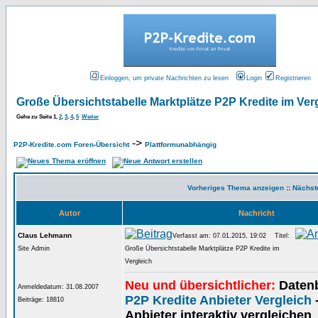
Einloggen, um private Nachrichten zu lesen
Login
Registrieren
Große Übersichtstabelle Marktplätze P2P Kredite im Ver
Gehe zu Seite
1
,
2
,
3
,
4
,
5
Weiter
->
P2P-Kredite.com Foren-Übersicht
Plattformunabhängig
Vorheriges Thema anzeigen
::
Nächst
Autor
Nachricht
Claus Lehmann
Verfasst am: 07.01.2015, 19:02
Titel:
Site Admin
Große Übersichtstabelle Marktplätze P2P Kredite im
Vergleich
Neu und übersichtlicher:
Datenb
Anmeldedatum: 31.08.2007
P2P Kredite Anbieter Vergleich
-
Beiträge: 18810
Anbieter interaktiv vergleichen