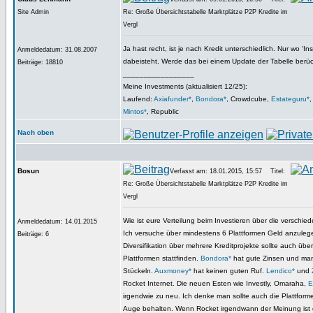
Site Admin
Re: Große Übersichtstabelle Marktplätze P2P Kredite im
Vergl
Ja hast recht, ist je nach Kredit unterschiedlich. Nur wo 'In
Anmeldedatum: 31.08.2007
dabeisteht. Werde das bei einem Update der Tabelle berüc
Beiträge: 18810
_________________
Meine Investments (aktualisiert 12/25):
Laufend:
Axiafunder*
,
Bondora*
, Crowdcube,
Estateguru*
Mintos*
, Republic
Nach oben
Bosun
Verfasst am: 18.01.2015, 15:57
Titel:
Re: Große Übersichtstabelle Marktplätze P2P Kredite im
Vergl
Wie ist eure Verteilung beim Investieren über die verschie
Anmeldedatum: 14.01.2015
Ich versuche über mindestens 6 Plattformen Geld anzuleg
Beiträge: 6
Diversifikation über mehrere Kreditprojekte sollte auch üb
Plattformen stattfinden.
Bondora*
hat gute Zinsen und man
Stückeln.
Auxmoney*
hat keinen guten Ruf.
Lendico*
und
Rocket Internet. Die neuen Esten wie Investly, Omaraha,
E
irgendwie zu neu. Ich denke man sollte auch die Plattforme
Auge behalten. Wenn Rocket irgendwann der Meinung ist