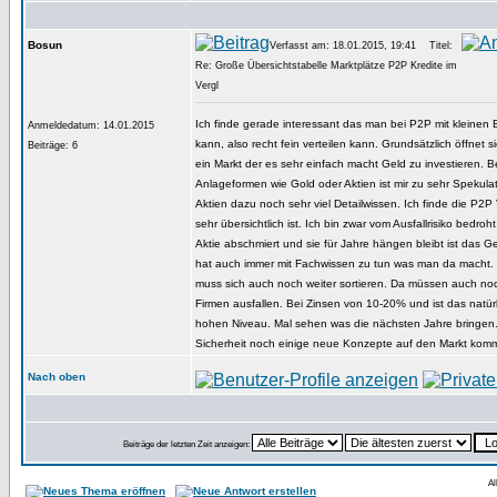
Bosun
Verfasst am: 18.01.2015, 19:41
Titel:
Re: Große Übersichtstabelle Marktplätze P2P Kredite im
Vergl
Ich finde gerade interessant das man bei P2P mit kleinen 
Anmeldedatum: 14.01.2015
kann, also recht fein verteilen kann. Grundsätzlich öffnet s
Beiträge: 6
ein Markt der es sehr einfach macht Geld zu investieren. 
Anlageformen wie Gold oder Aktien ist mir zu sehr Spekulat
Aktien dazu noch sehr viel Detailwissen. Ich finde die P2P 
sehr übersichtlich ist. Ich bin zwar vom Ausfallrisiko bedro
Aktie abschmiert und sie für Jahre hängen bleibt ist das Ge
hat auch immer mit Fachwissen zu tun was man da macht. D
muss sich auch noch weiter sortieren. Da müssen auch noc
Firmen ausfallen. Bei Zinsen von 10-20% und ist das natür
hohen Niveau. Mal sehen was die nächsten Jahre bringen.
Sicherheit noch einige neue Konzepte auf den Markt kom
Nach oben
Beiträge der letzten Zeit anzeigen:
Al