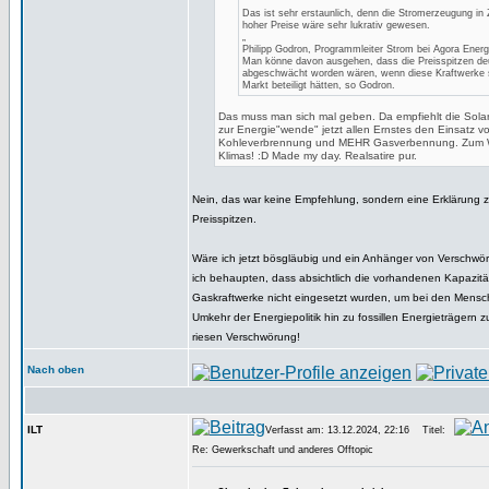
Das ist sehr erstaunlich, denn die Stromerzeugung in 
hoher Preise wäre sehr lukrativ gewesen.
„
Philipp Godron, Programmleiter Strom bei Agora Ener
Man könne davon ausgehen, dass die Preisspitzen deu
abgeschwächt worden wären, wenn diese Kraftwerke 
Markt beteiligt hätten, so Godron.
Das muss man sich mal geben. Da empfiehlt die Sol
zur Energie"wende" jetzt allen Ernstes den Einsatz
Kohleverbrennung und MEHR Gasverbennung. Zum 
Klimas! :D Made my day. Realsatire pur.
Nein, das war keine Empfehlung, sondern eine Erklärung
Preisspitzen.
Wäre ich jetzt bösgläubig und ein Anhänger von Verschwö
ich behaupten, dass absichtlich die vorhandenen Kapazitä
Gaskraftwerke nicht eingesetzt wurden, um bei den Mensc
Umkehr der Energiepolitik hin zu fossillen Energieträgern z
riesen Verschwörung!
Nach oben
ILT
Verfasst am: 13.12.2024, 22:16
Titel:
Re: Gewerkschaft und anderes Offtopic