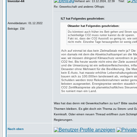
Investor-44
Verfasst am: 13.12.2024, 22:39
Titel:
Re: Gewerkschaft und anderes Offtopic
ILT hat Folgendes geschrieben:
Anmeldedatum: 01.12.2022
Oktaeder hat Folgendes geschrieben:
Beiträge: 154
Du könntest auch früher ins Bett gehen und Strom sp
scheinheilige CO2 muss runter kannst du dir sparen.
Fakt ist, dass der CO2 Ausstoß so gering ist, wie sei
nicht mehr. Einzelne Tage herausgreifen ist wenig ziel
Ach auf einmal ist das kein Zielmaßstab mehr ja? Di
von damals mit dem die Abwirtschaftsampel an die 
war, wir müssen dringend Klimaschutz verordnen in j
CO2 frei. Bis heute wurde nicht eins der Ziele ausreic
und die Umsetzung ist ein selbstzerfleischendes, infla
Desaster ohne Mehrwert für die Bevölkerung. Die Mass
kein E-Auto, hat massiv erhöhte Lebenshaltungskoste
bauen sich zu 100.000en landesweit ab, verlagern si
Schulden werden trotz Rekordeinnahmen weiter gem
liebsten ausgeweitet. Energiepreise werden staatlic
CO2 Zertifikatspreise als planwirtschaftliches Steuerve
So ruiniert man ein Land.
Was hat das denn mit Gewerkschaften zu tun? Bitte saube
Themen bleiben. Es gibt doch ein Thema zu Strom- und G
Kernkraft. Oder einen neuen Thread eröffnen zum Schimpf
Regierungen.
Nach oben