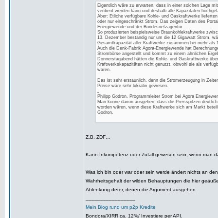
Eigentlich wäre zu erwarten, dass in einer solchen Lage mit
verdient werden kann und deshalb alle Kapazitäten hochge
Aber: Etliche verfügbare Kohle- und Gaskraftwerke lieferten
oder nur eingeschränkt Strom. Das zeigen Daten des Porta
Energiewende und der Bundesnetzagentur.
So produzierten beispielsweise Braunkohlekraftwerke zwis
13. Dezember beständig nur um die 12 Gigawatt Strom, wä
Gesamtkapazität aller Kraftwerke zusammen bei mehr als 1
Auch die Denk-Fabrik Agora-Energiewende hat Berechnung
Strombörse angestellt und kommt zu einem ähnlichen Erge
Donnerstagabend hätten die Kohle- und Gaskraftwerke über
Kraftwerkskapazitäten nicht genutzt, obwohl sie als verfüg
waren.
Das ist sehr erstaunlich, denn die Stromerzeugung in Zeite
Preise wäre sehr lukrativ gewesen.
„
Philipp Godron, Programmleiter Strom bei Agora Energiewe
Man könne davon ausgehen, dass die Preisspitzen deutlic
worden wären, wenn diese Kraftwerke sich am Markt beteili
Godron.
Z.B. ZDF…
Kann Inkompetenz oder Zufall gewesen sein, wenn man d
Was ich bin oder war oder sein werde ändert nichts an d
Wahrheitsgehalt der wilden Behauptungen die hier geäuße
Ablenkung derer, denen die Argument ausgehen.
_________________
Mein Blog rund um p2p Kredite
Bondora/XIRR ca. 12%/ Investiere per API.