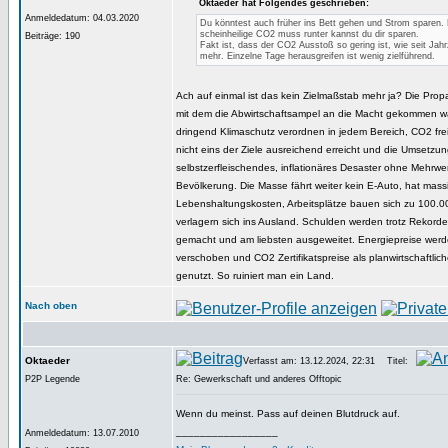
Oktaeder hat Folgendes geschrieben:
Anmeldedatum: 04.03.2020
Du könntest auch früher ins Bett gehen und Strom sparen.
scheinheilige CO2 muss runter kannst du dir sparen.
Beiträge: 190
Fakt ist, dass der CO2 Ausstoß so gering ist, wie seit Jah
mehr. Einzelne Tage herausgreifen ist wenig zielführend.
Ach auf einmal ist das kein Zielmaßstab mehr ja? Die Pr
mit dem die Abwirtschaftsampel an die Macht gekommen wa
dringend Klimaschutz verordnen in jedem Bereich, CO2 fre
nicht eins der Ziele ausreichend erreicht und die Umsetzung
selbstzerfleischendes, inflationäres Desaster ohne Mehrwer
Bevölkerung. Die Masse fährt weiter kein E-Auto, hat mass
Lebenshaltungskosten, Arbeitsplätze bauen sich zu 100.0
verlagern sich ins Ausland. Schulden werden trotz Rekord
gemacht und am liebsten ausgeweitet. Energiepreise werde
verschoben und CO2 Zertifikatspreise als planwirtschaftlic
genutzt. So ruiniert man ein Land.
Nach oben
Oktaeder
Verfasst am: 13.12.2024, 22:31
Titel:
P2P Legende
Re: Gewerkschaft und anderes Offtopic
Wenn du meinst. Pass auf deinen Blutdruck auf.
_________________
Anmeldedatum: 13.07.2010