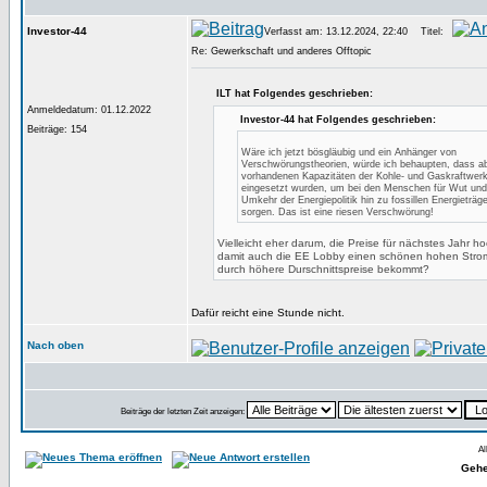
Investor-44
Verfasst am: 13.12.2024, 22:40
Titel:
Re: Gewerkschaft und anderes Offtopic
ILT hat Folgendes geschrieben:
Anmeldedatum: 01.12.2022
Investor-44 hat Folgendes geschrieben:
Beiträge: 154
Wäre ich jetzt bösgläubig und ein Anhänger von
Verschwörungstheorien, würde ich behaupten, dass abs
vorhandenen Kapazitäten der Kohle- und Gaskraftwerk
eingesetzt wurden, um bei den Menschen für Wut und
Umkehr der Energiepolitik hin zu fossillen Energieträg
sorgen. Das ist eine riesen Verschwörung!
Vielleicht eher darum, die Preise für nächstes Jahr ho
damit auch die EE Lobby einen schönen hohen Stromp
durch höhere Durschnittspreise bekommt?
Dafür reicht eine Stunde nicht.
Nach oben
Beiträge der letzten Zeit anzeigen:
Al
Gehe