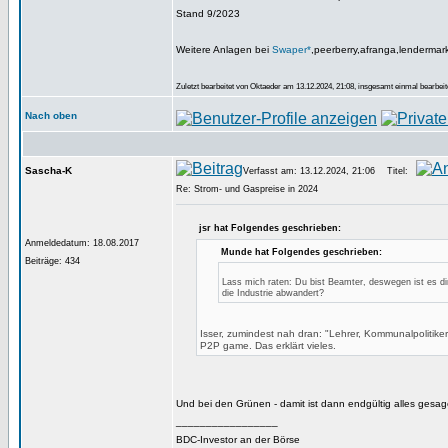
Stand 9/2023
Weitere Anlagen bei
Swaper*
,peerberry,afranga,lendermar
Zuletzt bearbeitet von Oktaeder am 13.12.2024, 21:08, insgesamt einmal bearbeit
Nach oben
Sascha-K
Verfasst am: 13.12.2024, 21:06
Titel:
Re: Strom- und Gaspreise in 2024
jsr hat Folgendes geschrieben:
Anmeldedatum: 18.08.2017
Munde hat Folgendes geschrieben:
Beiträge: 434
Lass mich raten: Du bist Beamter, deswegen ist es di
die Industrie abwandert?
Isser, zumindest nah dran: "Lehrer, Kommunalpolitiker"
P2P game. Das erklärt vieles.
Und bei den Grünen - damit ist dann endgültig alles gesage
_________________
BDC-Investor an der Börse