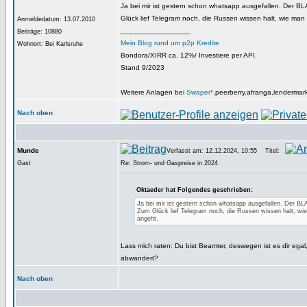
Ja bei mir ist gestern schon whatsapp ausgefallen. Der
Glück lief Telegram noch, die Russen wissen halt, wie ma
Anmeldedatum: 13.07.2010
_________________
Beiträge: 10880
Mein Blog rund um p2p Kredite
Wohnort: Bei Karlsruhe
Bondora/XIRR ca. 12%/ Investiere per API.
Stand 9/2023
Weitere Anlagen bei
Swaper*
,peerberry,afranga,lendermar
Nach oben
Munde
Verfasst am: 12.12.2024, 10:55
Titel:
Gast
Re: Strom- und Gaspreise in 2024
Oktaeder hat Folgendes geschrieben:
Ja bei mir ist gestern schon whatsapp ausgefallen. Der
Zum Glück lief Telegram noch, die Russen wissen halt, w
angeht.
Lass mich raten: Du bist Beamter, deswegen ist es dir egal
abwandert?
Nach oben