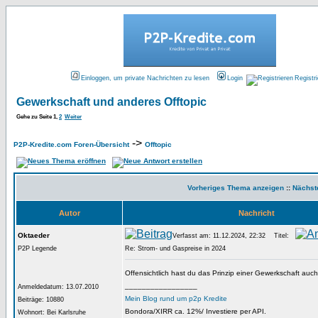
Einloggen, um private Nachrichten zu lesen
Login
Registr
Gewerkschaft und anderes Offtopic
Gehe zu Seite
1
,
2
Weiter
->
P2P-Kredite.com Foren-Übersicht
Offtopic
Vorheriges Thema anzeigen
::
Nächst
Autor
Nachricht
Oktaeder
Verfasst am: 11.12.2024, 22:32
Titel:
P2P Legende
Re: Strom- und Gaspreise in 2024
Offensichtlich hast du das Prinzip einer Gewerkschaft auch
_________________
Anmeldedatum: 13.07.2010
Mein Blog rund um p2p Kredite
Beiträge: 10880
Bondora/XIRR ca. 12%/ Investiere per API.
Wohnort: Bei Karlsruhe