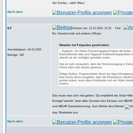
Sei Schlau - wähl' Blau!
Nach oben
ILT
Verfasst am: 13.12.2024, 21:32
Titel:
Re: Gewerkschaft und anderes Offtopic
Oktaeder hat Folgendes geschrieben:
Anmeldedatum: 04.03.2020
...Ergebnis: Am frühen Donnerstagabend hätten die Kohle- 
Gaskraftwerke über acht Gigawatt Kraftwerkskapazitäten ni
Beiträge: 190
obwohl sie als verfügbar gemeldet waren.
Das ist sehr erstaunlich, denn die Stromerzeugung in Zeite
Preise wäre sehr lukrativ gewesen.
„
Philipp Godron, Programmleiter Strom bei Agora Energiewe
Man könne davon ausgehen, dass die Preisspitzen deutlic
worden wären, wenn diese Kraftwerke sich am Markt beteili
Godron.
Das muss man sich mal geben. Da empfiehlt die Solar+Wi
Energie"wende" jetzt allen Ernstes den Einsatz von MEH
und MEHR Gasverbennung. Zum Wohle des Klimas!
day. Realsatire pur.
Nach oben