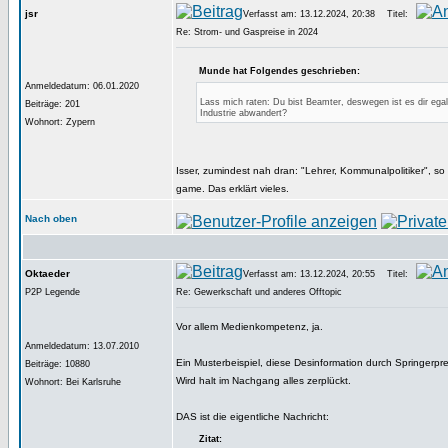
jsr
Verfasst am: 13.12.2024, 20:38
Titel:
Re: Strom- und Gaspreise in 2024
Munde hat Folgendes geschrieben:
Anmeldedatum: 06.01.2020
Lass mich raten: Du bist Beamter, deswegen ist es dir ega
Beiträge: 201
Industrie abwandert?
Wohnort: Zypern
Isser, zumindest nah dran: "Lehrer, Kommunalpolitiker", so
game. Das erklärt vieles.
Nach oben
Oktaeder
Verfasst am: 13.12.2024, 20:55
Titel:
P2P Legende
Re: Gewerkschaft und anderes Offtopic
Vor allem Medienkompetenz, ja.
Anmeldedatum: 13.07.2010
Ein Musterbeispiel, diese Desinformation durch Springerpr
Beiträge: 10880
Wird halt im Nachgang alles zerplückt.
Wohnort: Bei Karlsruhe
DAS ist die eigentliche Nachricht:
Zitat: