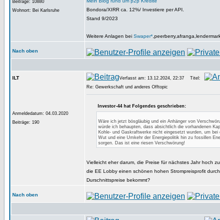
Mein Blog rund um p2p Kredite
Beiträge: 10880
Bondora/XIRR ca. 12%/ Investiere per API.
Wohnort: Bei Karlsruhe
Stand 9/2023
Weitere Anlagen bei
Swaper*
,peerberry,afranga,lendermar
Nach oben
ILT
Verfasst am: 13.12.2024, 22:37
Titel:
Re: Gewerkschaft und anderes Offtopic
Investor-44 hat Folgendes geschrieben:
Anmeldedatum: 04.03.2020
Wäre ich jetzt bösgläubig und ein Anhänger von Verschwör
Beiträge: 190
würde ich behaupten, dass absichtlich die vorhandenen Kap
Kohle- und Gaskraftwerke nicht eingesetzt wurden, um bei
Wut und eine Umkehr der Energiepolitik hin zu fossillen Ene
sorgen. Das ist eine riesen Verschwörung!
Vielleicht eher darum, die Preise für nächstes Jahr hoch z
die EE Lobby einen schönen hohen Strompreisprofit durc
Durschnittspreise bekommt?
Nach oben