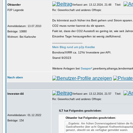
Oktaeder
Verfasst am: 13.12.2024, 21:48
Titel:
P2P Legende
Re: Gewerkschaft und anderes Offtopic
Du könntest auch früher ins Bett gehen und Strom sparen.
CO2 muss runter kannst du dir sparen.
Anmeldedatum: 13.07.2010
Fakt ist, dass der CO2 Ausstoß so gering ist, wie seit Jahr
Beiträge: 10880
Einzelne Tage herausgreifen ist wenig zielführend.
Wohnort: Bei Karlsruhe
_________________
Mein Blog rund um p2p Kredite
Bondora/XIRR ca. 12%/ Investiere per API.
Stand 9/2023
Weitere Anlagen bei
Swaper*
,peerberry,afranga,lendermar
Nach oben
Investor-44
Verfasst am: 13.12.2024, 21:57
Titel:
Re: Gewerkschaft und anderes Offtopic
ILT hat Folgendes geschrieben:
Anmeldedatum: 01.12.2022
Oktaeder hat Folgendes geschrieben:
Beiträge: 154
...Ergebnis: Am frühen Donnerstagabend hätten die Ko
Gaskraftwerke über acht Gigawatt Kraftwerkskapazitä
genutzt, obwohl sie als verfügbar gemeldet waren.