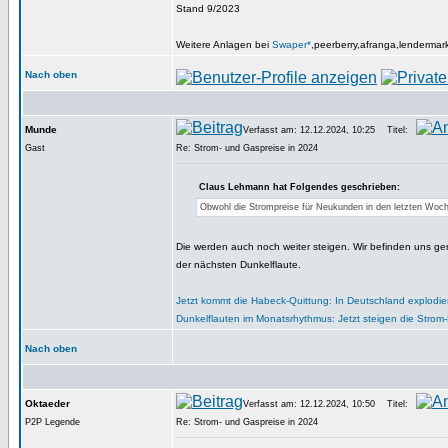
Stand 9/2023
Weitere Anlagen bei
Swaper*
,peerberry,afranga,lendermar
Nach oben
Munde
Verfasst am: 12.12.2024, 10:25
Titel:
Gast
Re: Strom- und Gaspreise in 2024
Claus Lehmann hat Folgendes geschrieben:
Obwohl die Strompreise für Neukunden in den letzten Woch
Die werden auch noch weiter steigen. Wir befinden uns ger
der nächsten Dunkelflaute.
Jetzt kommt die Habeck-Quittung: In Deutschland explodier
Dunkelflauten im Monatsrhythmus: Jetzt steigen die Strom-
Nach oben
Oktaeder
Verfasst am: 12.12.2024, 10:50
Titel:
P2P Legende
Re: Strom- und Gaspreise in 2024