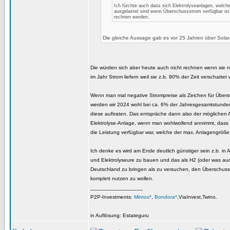
Ich fürchte auch dass sich Elektrolyseanlagen, welche
ausgelastet sind wenn Überschussstrom verfügbar ist,
rechnen werden.
Die gleiche Aussage gab es vor 25 Jahren über Solar
Die würden sich aber heute auch nicht rechnen wenn sie 
im Jahr Strom liefern weil sie z.b. 90% der Zeit verschattet
Wenn man mal negative Strompreise als Zeichen für Über
werden wir 2024 wohl bei ca. 6% der Jahresgesamtstunde
diese auftraten. Das entspräche dann also der möglichen 
Elektrolyse-Anlage, wenn man wohlwollend annimmt, dass i
die Leistung verfügbar war, welche der max. Anlagengröße
Ich denke es wird am Ende deutlich günstiger sein z.b. in 
und Elektrolyseure zu bauen und das als H2 (oder was au
Deutschland zu bringen als zu versuchen, den Überschuss
komplett nutzen zu wollen.
_________________
P2P-Investments:
Mintos*
,
Bondora*
,ViaInvest,Twino.
in Auflösung: Estateguru