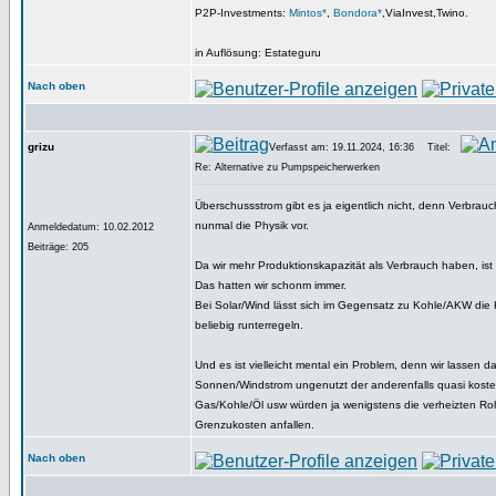
P2P-Investments:
Mintos*
,
Bondora*
,ViaInvest,Twino.
in Auflösung: Estateguru
Nach oben
grizu
Verfasst am: 19.11.2024, 16:36
Titel:
Re: Alternative zu Pumpspeicherwerken
Überschussstrom gibt es ja eigentlich nicht, denn Verbrau
nunmal die Physik vor.
Anmeldedatum: 10.02.2012
Beiträge: 205
Da wir mehr Produktionskapazität als Verbrauch haben, ist 
Das hatten wir schonm immer.
Bei Solar/Wind lässt sich im Gegensatz zu Kohle/AKW die 
beliebig runterregeln.
Und es ist vielleicht mental ein Problem, denn wir lassen d
Sonnen/Windstrom ungenutzt der anderenfalls quasi kosten
Gas/Kohle/Öl usw würden ja wenigstens die verheizten Roh
Grenzukosten anfallen.
Nach oben