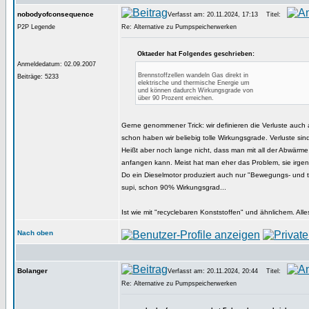
nobodyofconsequence
Verfasst am: 20.11.2024, 17:13
Titel:
P2P Legende
Re: Alternative zu Pumpspeicherwerken
Oktaeder hat Folgendes geschrieben:
Anmeldedatum: 02.09.2007
Brennstoffzellen wandeln Gas direkt in
Beiträge: 5233
elektrische und thermische Energie um
und können dadurch Wirkungsgrade von
über 90 Prozent erreichen.
Gerne genommener Trick: wir definieren die Verluste auch 
schon haben wir beliebig tolle Wirkungsgrade. Verluste s
Heißt aber noch lange nicht, dass man mit all der Abwärm
anfangen kann. Meist hat man eher das Problem, sie irgen
Do ein Dieselmotor produziert auch nur "Bewegungs- und 
supi, schon 90% Wirkungsgrad...
Ist wie mit "recyclebaren Konststoffen" und ähnlichem. Alle
Nach oben
Bolanger
Verfasst am: 20.11.2024, 20:44
Titel:
Re: Alternative zu Pumpspeicherwerken