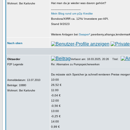
Hat man da je wieder was davon gehört?
Wohnort: Bei Karlsruhe
_________________
Mein Blog rund um p2p Kredite
Bondora/XIRR ca. 12%/ Investiere per API.
Stand 9/2023
Weitere Anlagen bei
Swaper*
,peerberry,afranga,lendermar
Nach oben
Oktaeder
Verfasst am: 18.03.2025, 20:26
Titel:
P2P Legende
Re: Alternative zu Pumpspeicherwerken
Da müsste sich Speicher ja schnell rentieren Preise morge
10:00
Anmeldedatum: 13.07.2010
26,52 €
Beiträge: 10880
11:00
Wohnort: Bei Karlsruhe
-0,04 €
12:00
-0,56 €
13:00
-0,25 €
14:00
0,99 €