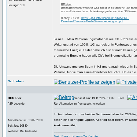
Effizient
Beiträge: 510
Brennstoffzellen wandeln Gas direkt in elektrische und the
um und können dadurch Wirkungsgrade von über 90 Prozent
(Lobby-)Quelle:
https://gas.info/fileadmin/Public/PDF-
Download/Brennstoffzelle-Waermeerzeugung.pdf
Ja nee... Mein Verbrennungsmotor hat wie alle Prozesse 
Wirkungsgrad von 100%. 1/3 wandelt er in Fortbewegungse
thermische Energie. Leider habe ich bisher noch keinen g
thermische Energie haben will. Ob's bei Brennstoffzellen a
Die Umwandlung von Strom in H2 und danach wieder in Str
Verluste, für die man einen Abnehmer bräuchte. Ob es die ab
Nach oben
Oktaeder
Verfasst am: 19.11.2024, 14:39
Titel:
P2P Legende
Re: Alternative zu Pumpspeicherwerken
Im Auto eher nicht, wobei der Verbrenner eher bei 20% lieg
schon eine sehr gute Option. Aber du hast Recht, im Moment
Anmeldedatum: 13.07.2010
konkurrenzfähig.
Beiträge: 10880
_________________
Wohnort: Bei Karlsruhe
Mein Blog rund um p2p Kredite