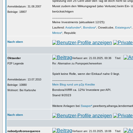
Spreizung von 25 Cent über den Tag ist doch nicht so ung
Musst zudem den Wirkungsgrad (also Verluste) beim Ein- 
Anmeldedatum: 31.08.2007
berücksichtigen
Beiträge: 18807
_________________
Meine Investments (aktualisiert 12/25):
Laufend:
Axiafunder*
,
Bondora*
, Crowdcube,
Estateguru*
Mintos*
, Republic
Nach oben
Oktaeder
Verfasst am: 21.03.2025, 00:36
Titel:
P2P Legende
Re: Alternative zu Pumpspeicherwerken
Spielt keine Rolle, wenn der Einkauf nahe 0 liegt.
_________________
Anmeldedatum: 13.07.2010
Mein Blog rund um p2p Kredite
Beiträge: 10880
Bondora/XIRR ca. 12%/ Investiere per API.
Wohnort: Bei Karlsruhe
Stand 9/2023
Weitere Anlagen bei
Swaper*
,peerberry,afranga,lendermar
Nach oben
nobodyofconsequence
Verfasst am: 21.03.2025, 16:06
Titel: