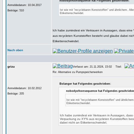
nobodyofconsequence hat Folgendes geschrieben:
Anmeldedatum: 10.04.2017
Ist wie mit "recyclebaren Konststoffen" und ähnlichem. Alle
Beiträge: 510
Etikettenschwindel.
Ich habe zumindest ein Vertrauen in Aussagen, dass ein
aus recycleten Kunststoffen besteht und glaube dabei nic
Etikettenschwindel.
Nach oben
grizu
Verfasst am: 21.11.2024, 15:02
Titel:
Re: Alternative zu Pumpspeicherwerken
Bolanger hat Folgendes geschrieben:
Anmeldedatum: 10.02.2012
nobodyofconsequence hat Folgendes geschriebe
Beiträge: 205
Ist wie mit "recyclebaren Konststoffen" und ähnlichem.
Etikettenschwindel.
Ich habe zumindest ein Vertrauen in Aussagen, dass 
Verpackung zu XY% aus recycleten Kunststoffen bes
dabei nicht an Etikettenschwindel.