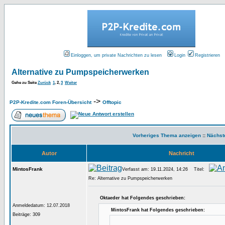
Einloggen, um private Nachrichten zu lesen
Login
Registrieren
Alternative zu Pumpspeicherwerken
Gehe zu Seite
Zurück
1
,
2
,
3
Weiter
->
P2P-Kredite.com Foren-Übersicht
Offtopic
Vorheriges Thema anzeigen
::
Nächst
Autor
Nachricht
MintosFrank
Verfasst am: 19.11.2024, 14:26
Titel:
Re: Alternative zu Pumpspeicherwerken
Oktaeder hat Folgendes geschrieben:
Anmeldedatum: 12.07.2018
MintosFrank hat Folgendes geschrieben:
Beiträge: 309