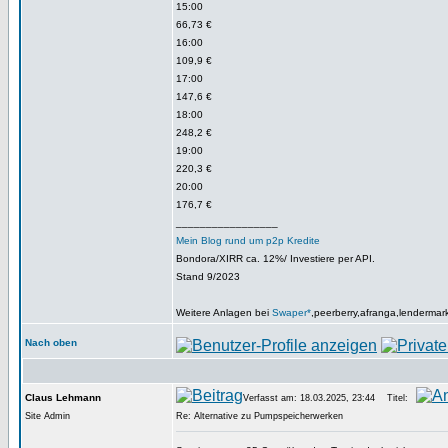
15:00
66,73 €
16:00
109,9 €
17:00
147,6 €
18:00
248,2 €
19:00
220,3 €
20:00
176,7 €
_________________
Mein Blog rund um p2p Kredite
Bondora/XIRR ca. 12%/ Investiere per API.
Stand 9/2023
Weitere Anlagen bei
Swaper*
,peerberry,afranga,lendermar
Nach oben
Claus Lehmann
Verfasst am: 18.03.2025, 23:44
Titel:
Site Admin
Re: Alternative zu Pumpspeicherwerken