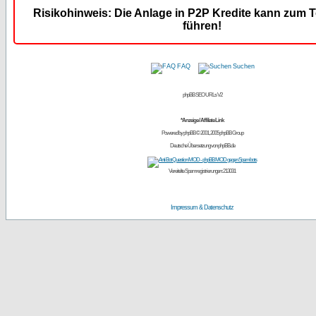
Risikohinweis: Die Anlage in P2P Kredite kann zum T
führen!
FAQ
Suchen
phpBB SEO URLs V2
*Anzeige / Affiliate Link
Powered by
phpBB
© 2001, 2005 phpBB Group
Deutsche Übersetzung von
phpBB.de
Vereitelte Spamregistrierungen: 213031
Impressum & Datenschutz