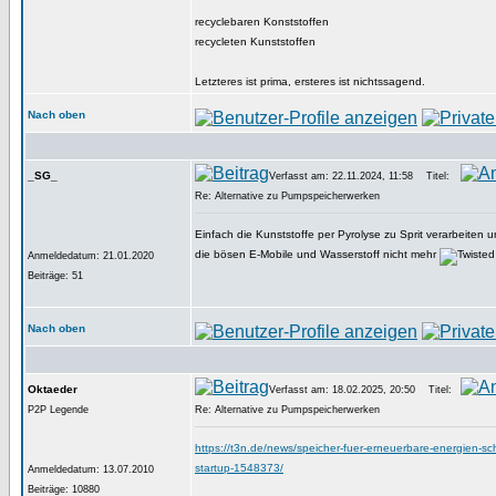
recyclebaren Konststoffen
recycleten Kunststoffen
Letzteres ist prima, ersteres ist nichtssagend.
Nach oben
_SG_
Verfasst am: 22.11.2024, 11:58
Titel:
Re: Alternative zu Pumpspeicherwerken
Einfach die Kunststoffe per Pyrolyse zu Sprit verarbeiten
die bösen E-Mobile und Wasserstoff nicht mehr
Anmeldedatum: 21.01.2020
Beiträge: 51
Nach oben
Oktaeder
Verfasst am: 18.02.2025, 20:50
Titel:
P2P Legende
Re: Alternative zu Pumpspeicherwerken
https://t3n.de/news/speicher-fuer-erneuerbare-energien-sch
startup-1548373/
Anmeldedatum: 13.07.2010
Beiträge: 10880