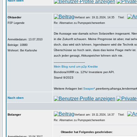
Nach oben
Oktaeder
Verfasst am: 19.11.2024, 14:35
Titel:
P2P Legende
Re: Alternative zu Pumpspeicherwerken
Die Aussage war damals schon Solarzellen insgesamt. Nie
in die Zukunft schauen. Meine Progrnose ist aber, mal sehen
Anmeldedatum: 13.07.2010
doch, das wird sich lohnen. Irgendwann wird die Technik so 
Beiträge: 10880
Überschüsse so hoch sein, dass das keine Frage mehr ist.
Wohnort: Bei Karlsruhe
auch jeder gesagt, Akkuspeicher lohnen sich nie.
_________________
Mein Blog rund um p2p Kredite
Bondora/XIRR ca. 12%/ Investiere per API.
Stand 9/2023
Weitere Anlagen bei
Swaper*
,peerberry,afranga,lendermar
Nach oben
Bolanger
Verfasst am: 19.11.2024, 14:37
Titel:
Re: Alternative zu Pumpspeicherwerken
Oktaeder hat Folgendes geschrieben:
Anmeldedatum: 10.04.2017