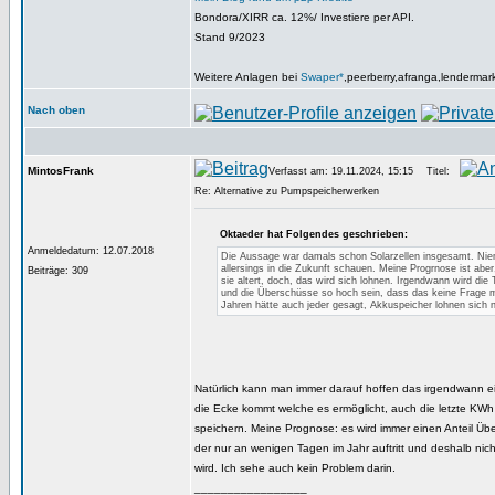
Bondora/XIRR ca. 12%/ Investiere per API.
Stand 9/2023
Weitere Anlagen bei
Swaper*
,peerberry,afranga,lendermar
Nach oben
MintosFrank
Verfasst am: 19.11.2024, 15:15
Titel:
Re: Alternative zu Pumpspeicherwerken
Oktaeder hat Folgendes geschrieben:
Anmeldedatum: 12.07.2018
Die Aussage war damals schon Solarzellen insgesamt. Ni
allersings in die Zukunft schauen. Meine Progrnose ist abe
Beiträge: 309
sie altert, doch, das wird sich lohnen. Irgendwann wird die T
und die Überschüsse so hoch sein, dass das keine Frage m
Jahren hätte auch jeder gesagt, Akkuspeicher lohnen sich n
Natürlich kann man immer darauf hoffen das irgendwann e
die Ecke kommt welche es ermöglicht, auch die letzte KWh w
speichern. Meine Prognose: es wird immer einen Anteil Ü
der nur an wenigen Tagen im Jahr auftritt und deshalb nich
wird. Ich sehe auch kein Problem darin.
_________________