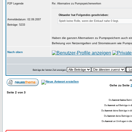
P2P Legende
Re: Alternative zu Pumpspeicherwerken
Oktaeder hat Folgendes geschrieben:
Anmeldedatum: 02.09.2007
Spielt keine Rolle, wenn der Einkauf nahe 0 liegt.
Beiträge: 5233
Haben die ganzen Alternativen zu Pumpspeichern auch ei
Befreiung von Netzentgelten und Stromsteuern wie Pumps
Nach oben
Beiträge der letzten Zeit anzeigen:
Al
Gehe zu Seite
Seite
2
von
3
Du
kannst keine
Beitr
Du
kannst
auf Beiträge in
Du
kannst
deine Beiträge in
Du
kannst
deine Beiträge 
Du
kannst
an Umfragen in d