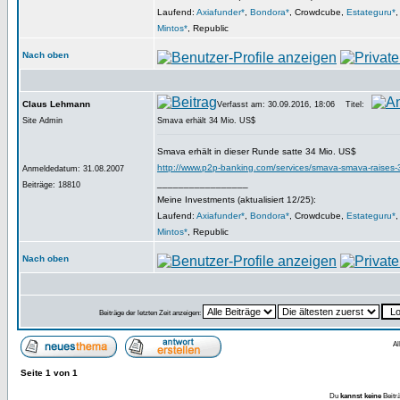
Laufend:
Axiafunder*
,
Bondora*
, Crowdcube,
Estateguru*
Mintos*
, Republic
Nach oben
Claus Lehmann
Verfasst am: 30.09.2016, 18:06
Titel:
Site Admin
Smava erhält 34 Mio. US$
Smava erhält in dieser Runde satte 34 Mio. US$
http://www.p2p-banking.com/services/smava-smava-raises-3
Anmeldedatum: 31.08.2007
_________________
Beiträge: 18810
Meine Investments (aktualisiert 12/25):
Laufend:
Axiafunder*
,
Bondora*
, Crowdcube,
Estateguru*
Mintos*
, Republic
Nach oben
Beiträge der letzten Zeit anzeigen:
Al
Seite
1
von
1
Du
kannst keine
Beitr