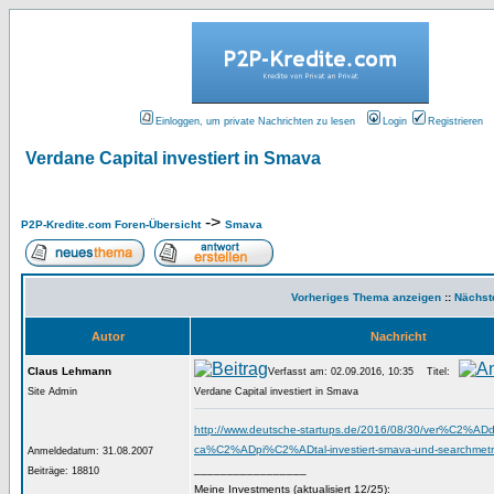
Einloggen, um private Nachrichten zu lesen
Login
Registrieren
Verdane Capital investiert in Smava
->
P2P-Kredite.com Foren-Übersicht
Smava
Vorheriges Thema anzeigen
::
Nächst
Autor
Nachricht
Claus Lehmann
Verfasst am: 02.09.2016, 10:35
Titel:
Site Admin
Verdane Capital investiert in Smava
http://www.deutsche-startups.de/2016/08/30/ver%C2%
ca%C2%ADpi%C2%ADtal-investiert-smava-und-searchmetri
Anmeldedatum: 31.08.2007
_________________
Beiträge: 18810
Meine Investments (aktualisiert 12/25):