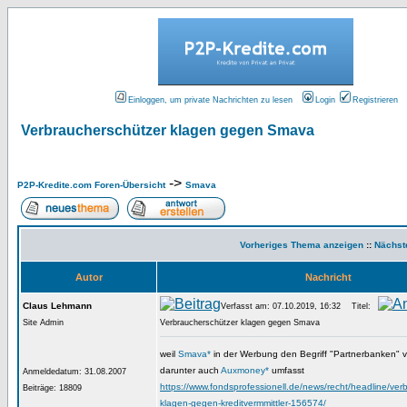
Einloggen, um private Nachrichten zu lesen
Login
Registrieren
Verbraucherschützer klagen gegen Smava
->
P2P-Kredite.com Foren-Übersicht
Smava
Vorheriges Thema anzeigen
::
Nächst
Autor
Nachricht
Claus Lehmann
Verfasst am: 07.10.2019, 16:32
Titel:
Site Admin
Verbraucherschützer klagen gegen Smava
weil
Smava*
in der Werbung den Begriff "Partnerbanken" 
darunter auch
Auxmoney*
umfasst
Anmeldedatum: 31.08.2007
https://www.fondsprofessionell.de/news/recht/headline/ver
Beiträge: 18809
klagen-gegen-kreditvermmittler-156574/