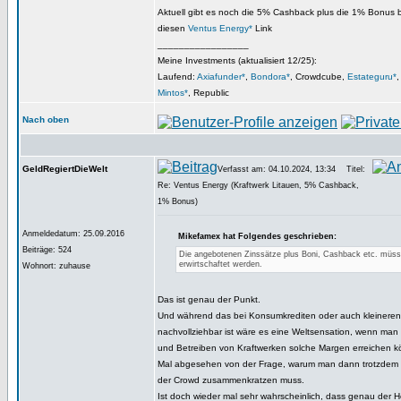
Aktuell gibt es noch die 5% Cashback plus die 1% Bonus 
diesen
Ventus Energy*
Link
_________________
Meine Investments (aktualisiert 12/25):
Laufend:
Axiafunder*
,
Bondora*
, Crowdcube,
Estateguru*
Mintos*
, Republic
Nach oben
GeldRegiertDieWelt
Verfasst am: 04.10.2024, 13:34
Titel:
Re: Ventus Energy (Kraftwerk Litauen, 5% Cashback,
1% Bonus)
Anmeldedatum: 25.09.2016
Mikefamex hat Folgendes geschrieben:
Beiträge: 524
Die angebotenen Zinssätze plus Boni, Cashback etc. müss
erwirtschaftet werden.
Wohnort: zuhause
Das ist genau der Punkt.
Und während das bei Konsumkrediten oder auch kleineren
nachvollziehbar ist wäre es eine Weltsensation, wenn man 
und Betreiben von Kraftwerken solche Margen erreichen k
Mal abgesehen von der Frage, warum man dann trotzdem d
der Crowd zusammenkratzen muss.
Ist doch wieder mal sehr wahrscheinlich, dass genau der Ho