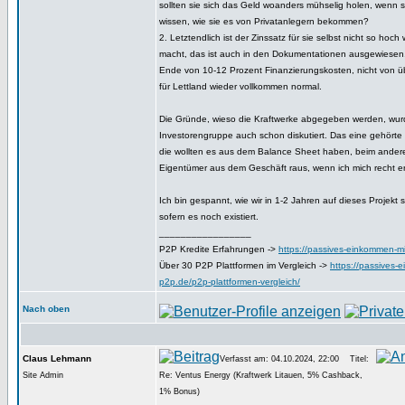
sollten sie sich das Geld woanders mühselig holen, wenn 
wissen, wie sie es von Privatanlegern bekommen?
2. Letztendlich ist der Zinssatz für sie selbst nicht so hoc
macht, das ist auch in den Dokumentationen ausgewiesen.
Ende von 10-12 Prozent Finanzierungskosten, nicht von ü
für Lettland wieder vollkommen normal.
Die Gründe, wieso die Kraftwerke abgegeben werden, wur
Investorengruppe auch schon diskutiert. Das eine gehörte
die wollten es aus dem Balance Sheet haben, beim andere
Eigentümer aus dem Geschäft raus, wenn ich mich recht er
Ich bin gespannt, wie wir in 1-2 Jahren auf dieses Projekt
sofern es noch existiert.
_________________
P2P Kredite Erfahrungen ->
https://passives-einkommen-mi
Über 30 P2P Plattformen im Vergleich ->
https://passives-
p2p.de/p2p-plattformen-vergleich/
Nach oben
Claus Lehmann
Verfasst am: 04.10.2024, 22:00
Titel:
Site Admin
Re: Ventus Energy (Kraftwerk Litauen, 5% Cashback,
1% Bonus)