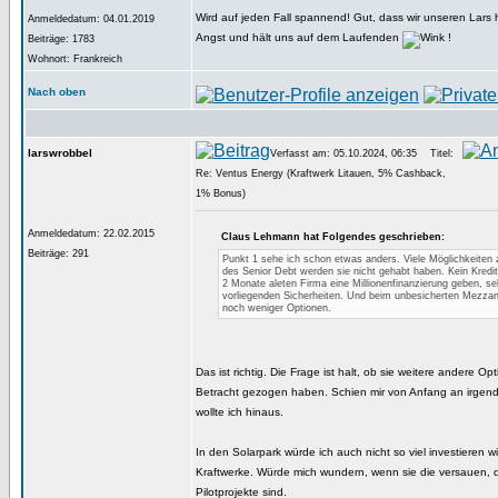
Wird auf jeden Fall spannend! Gut, dass wir unseren Lars 
Anmeldedatum: 04.01.2019
Angst und hält uns auf dem Laufenden
!
Beiträge: 1783
Wohnort: Frankreich
Nach oben
larswrobbel
Verfasst am: 05.10.2024, 06:35
Titel:
Re: Ventus Energy (Kraftwerk Litauen, 5% Cashback,
1% Bonus)
Anmeldedatum: 22.02.2015
Claus Lehmann hat Folgendes geschrieben:
Beiträge: 291
Punkt 1 sehe ich schon etwas anders. Viele Möglichkeiten 
des Senior Debt werden sie nicht gehabt haben. Kein Krediti
2 Monate aleten Firma eine Millionenfinanzierung geben, sel
vorliegenden Sicherheiten. Und beim unbesicherten Mezzani
noch weniger Optionen.
Das ist richtig. Die Frage ist halt, ob sie weitere andere O
Betracht gezogen haben. Schien mir von Anfang an irgendw
wollte ich hinaus.
In den Solarpark würde ich auch nicht so viel investieren w
Kraftwerke. Würde mich wundern, wenn sie die versauen, d
Pilotprojekte sind.