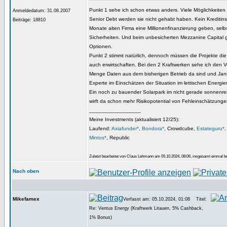
Punkt 1 sehe ich schon etwas anders. Viele Möglichkeiten
Anmeldedatum: 31.08.2007
Senior Debt werden sie nicht gehabt haben. Kein Kreditinsti
Beiträge: 18810
Monate alten Firma eine Millionenfinanzierung geben, selb
Sicherheiten. Und beim unbesicherten Mezzanine Capital g
Optionen.
Punkt 2 stimmt natürlich, dennoch müssen die Projekte di
auch erwirtschaften. Bei den 2 Kraftwerken sehe ich den Vo
Menge Daten aus dem bisherigen Betrieb da sind und Janis
Experte im Einschätzen der Situation im lettischen Energiem
Ein noch zu bauender Solarpark im nicht gerade sonnenrei
wirft da schon mehr Risikopotential von Fehleinschätzunge
_________________
Meine Investments (aktualisiert 12/25):
Laufend:
Axiafunder*
,
Bondora*
, Crowdcube,
Estateguru*
Mintos*
, Republic
Zuletzt bearbeitet von Claus Lehmann am 05.10.2024, 08:06, insgesamt einmal be
Nach oben
Mikefamex
Verfasst am: 05.10.2024, 01:08
Titel:
Re: Ventus Energy (Kraftwerk Litauen, 5% Cashback,
1% Bonus)