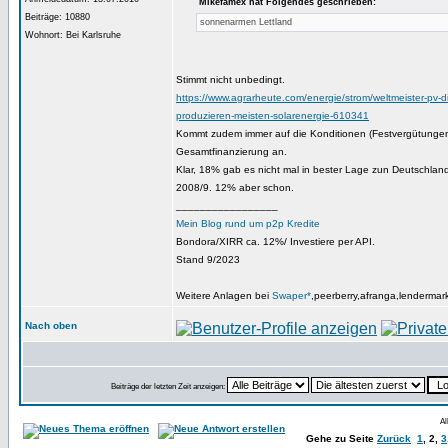
Mikefamex hat Folgendes geschrieben:
Beiträge: 10880
sonnenarmen Lettland
Wohnort: Bei Karlsruhe
Stimmt nicht unbedingt.
https://www.agrarheute.com/energie/strom/weltmeister-pv-d
produzieren-meisten-solarenergie-610341
Kommt zudem immer auf die Konditionen (Festvergütungen
Gesamtfinanzierung an.
Klar, 18% gab es nicht mal in bester Lage zun Deutschla
2008/9. 12% aber schon.
_________________
Mein Blog rund um p2p Kredite
Bondora/XIRR ca. 12%/ Investiere per API.
Stand 9/2023
Weitere Anlagen bei
Swaper*
,peerberry,afranga,lendermar
Nach oben
Beiträge der letzten Zeit anzeigen:
Al
Gehe zu Seite
Zurück
1
,
2
,
3