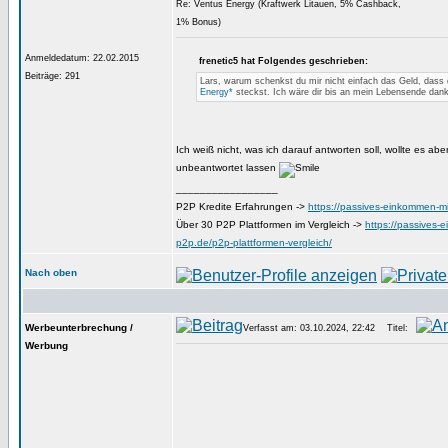
Re: Ventus Energy (Kraftwerk Litauen, 5% Cashback,
1% Bonus)
Anmeldedatum: 22.02.2015
frenetic5 hat Folgendes geschrieben:
Beiträge: 291
Lars, warum schenkst du mir nicht einfach das Geld, dass
Energy*
steckst. Ich wäre dir bis an mein Lebensende dank
Ich weiß nicht, was ich darauf antworten soll, wollte es ab
unbeantwortet lassen
_________________
P2P Kredite Erfahrungen ->
https://passives-einkommen-mi
Über 30 P2P Plattformen im Vergleich ->
https://passives-
p2p.de/p2p-plattformen-vergleich/
Nach oben
Werbeunterbrechung /
Verfasst am: 03.10.2024, 22:42
Titel:
Werbung