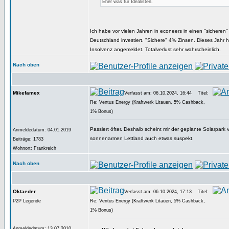
Eher was für Idealisten.
Ich habe vor vielen Jahren in econeers in einen "sicheren"
Deutschland investiert. "Sichere" 4% Zinsen. Dieses Jahr 
Insolvenz angemeldet. Totalverlust sehr wahrscheinlich.
Nach oben
Mikefamex
Verfasst am: 06.10.2024, 16:44
Titel:
Re: Ventus Energy (Kraftwerk Litauen, 5% Cashback,
1% Bonus)
Passiert öfter. Deshalb scheint mir der geplante Solarpark
Anmeldedatum: 04.01.2019
sonnenarmen Lettland auch etwas suspekt.
Beiträge: 1783
Wohnort: Frankreich
Nach oben
Oktaeder
Verfasst am: 06.10.2024, 17:13
Titel:
P2P Legende
Re: Ventus Energy (Kraftwerk Litauen, 5% Cashback,
1% Bonus)
Anmeldedatum: 13.07.2010