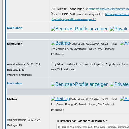
_________________
P2P Kredite Erfahrungen ->
https://passives-einkommen-mi
Über 30 P2P Plattformen im Vergleich ->
https://passives-
p2p.de/p2p-plattformen-vergleich/
Nach oben
Mikefamex
Verfasst am: 05.10.2024, 08:22
Titel:
Re: Ventus Energy (Kraftwerk Litauen, 5% Cashback,
1% Bonus)
Es gibt in Frankreich ein paar Solarpark- Projekte, die biet
Anmeldedatum: 04.01.2019
was für Idealisten.
Beiträge: 1783
Wohnort: Frankreich
Nach oben
Mellow
Verfasst am: 06.10.2024, 12:20
Titel:
Re: Ventus Energy (Kraftwerk Litauen, 5% Cashback,
1% Bonus)
Anmeldedatum: 03.02.2022
Mikefamex hat Folgendes geschrieben:
Beiträge: 10
Es gibt in Frankreich ein paar Solarpark- Projekte, die biete