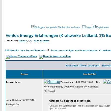
Einloggen, um private Nachrichten zu lesen
Login
Registrieren
Ventus Energy Erfahrungen (Kraftwerke Lettland, 1% B
Gehe zu Seite
Zurück
1
,
2
,
3
, ...
12
,
13
,
14
Weiter
->
P2P-Kredite.com Foren-Übersicht
Forum zu sonstigen und internationalen Crowdlen
Vorheriges Thema anzeigen
::
Nächst
Autor
Nachricht
larswrobbel
Verfasst am: 14.09.2024, 13:46
Titel:
Re: Ventus Energy (Kraftwerk Litauen, 5% Cashback,
1% Bonus)
Anmeldedatum: 22.02.2015
Oktaeder hat Folgendes geschrieben:
Beiträge: 291
Oh Lars, mit „Erfahrungen“ nimmst du nach ein paar Tagen
ganz schön voll.