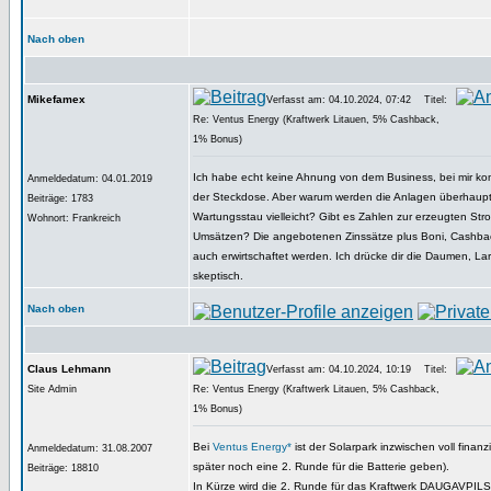
Nach oben
Mikefamex
Verfasst am: 04.10.2024, 07:42
Titel:
Re: Ventus Energy (Kraftwerk Litauen, 5% Cashback,
1% Bonus)
Ich habe echt keine Ahnung von dem Business, bei mir ko
Anmeldedatum: 04.01.2019
der Steckdose. Aber warum werden die Anlagen überhaupt 
Beiträge: 1783
Wartungsstau vielleicht? Gibt es Zahlen zur erzeugten S
Wohnort: Frankreich
Umsätzen? Die angebotenen Zinssätze plus Boni, Cashbac
auch erwirtschaftet werden. Ich drücke dir die Daumen, Lar
skeptisch.
Nach oben
Claus Lehmann
Verfasst am: 04.10.2024, 10:19
Titel:
Site Admin
Re: Ventus Energy (Kraftwerk Litauen, 5% Cashback,
1% Bonus)
Bei
Ventus Energy*
ist der Solarpark inzwischen voll finanzi
Anmeldedatum: 31.08.2007
später noch eine 2. Runde für die Batterie geben).
Beiträge: 18810
In Kürze wird die 2. Runde für das Kraftwerk DAUGAVPILS