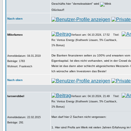
Geschäfts hier "demokratisiert" wird
Glückauf!
Nach oben
Mikefamex
Verfasst am: 04.10.2024, 17:52
Titel:
Re: Ventus Energy (Kraftwerk Litauen, 5% Cashback,
1% Bonus)
Die Banken finanzieren selten zu 100% und erwarten vom
Anmeldedatum: 04.01.2019
Eigenkapital. Ist dies nicht vorhanden, wird in der Crowd 
Beiträge: 1783
Meist ist das dann aber schlecht abgesichertes Mezzanin- K
Wohnort: Frankreich
Ich wünsche allen Investoren das Beste!
Nach oben
larswrobbel
Verfasst am: 04.10.2024, 21:49
Titel:
Re: Ventus Energy (Kraftwerk Litauen, 5% Cashback,
1% Bonus)
Man darf hier 2 Sachen nicht vergessen:
Anmeldedatum: 22.02.2015
Beiträge: 291
1. Hier sind Profis am Werk mit vielen Jahren Erfahrung i