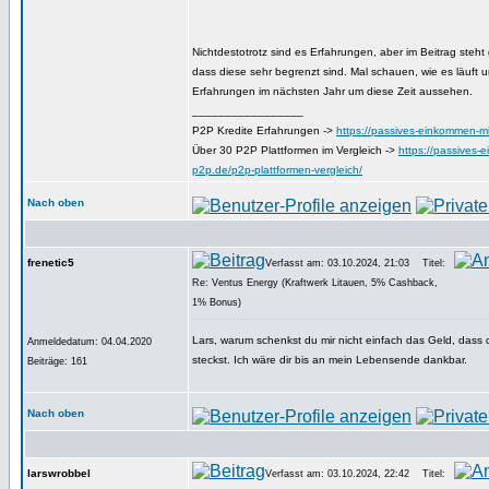
Nichtdestotrotz sind es Erfahrungen, aber im Beitrag steht gl
dass diese sehr begrenzt sind. Mal schauen, wie es läuft u
Erfahrungen im nächsten Jahr um diese Zeit aussehen.
_________________
P2P Kredite Erfahrungen ->
https://passives-einkommen-mi
Über 30 P2P Plattformen im Vergleich ->
https://passives-
p2p.de/p2p-plattformen-vergleich/
Nach oben
frenetic5
Verfasst am: 03.10.2024, 21:03
Titel:
Re: Ventus Energy (Kraftwerk Litauen, 5% Cashback,
1% Bonus)
Lars, warum schenkst du mir nicht einfach das Geld, dass 
Anmeldedatum: 04.04.2020
steckst. Ich wäre dir bis an mein Lebensende dankbar.
Beiträge: 161
Nach oben
larswrobbel
Verfasst am: 03.10.2024, 22:42
Titel: