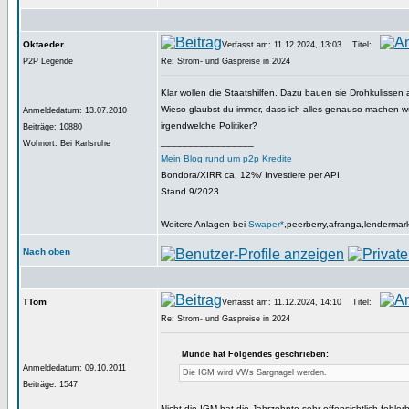
Oktaeder
Verfasst am: 11.12.2024, 13:03
Titel:
P2P Legende
Re: Strom- und Gaspreise in 2024
Klar wollen die Staatshilfen. Dazu bauen sie Drohkulissen 
Wieso glaubst du immer, dass ich alles genauso machen w
Anmeldedatum: 13.07.2010
irgendwelche Politiker?
Beiträge: 10880
_________________
Wohnort: Bei Karlsruhe
Mein Blog rund um p2p Kredite
Bondora/XIRR ca. 12%/ Investiere per API.
Stand 9/2023
Weitere Anlagen bei
Swaper*
,peerberry,afranga,lendermar
Nach oben
TTom
Verfasst am: 11.12.2024, 14:10
Titel:
Re: Strom- und Gaspreise in 2024
Munde hat Folgendes geschrieben:
Anmeldedatum: 09.10.2011
Die IGM wird VWs Sargnagel werden.
Beiträge: 1547
Nicht die IGM hat die Jahrzehnte sehr offensichtlich fehlerh