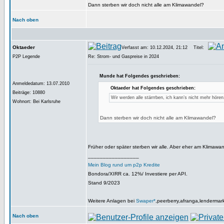
Dann sterben wir doch nicht alle am Klimawandel?
Nach oben
Oktaeder
Verfasst am: 10.12.2024, 21:12
Titel:
P2P Legende
Re: Strom- und Gaspreise in 2024
Munde hat Folgendes geschrieben:
Anmeldedatum: 13.07.2010
Oktaeder hat Folgendes geschrieben:
Beiträge: 10880
Wir werden alle stärrrben, ich kann’s nicht mehr hören
Wohnort: Bei Karlsruhe
Dann sterben wir doch nicht alle am Klimawandel?
Früher oder später sterben wir alle. Aber eher am Klimawan
_________________
Mein Blog rund um p2p Kredite
Bondora/XIRR ca. 12%/ Investiere per API.
Stand 9/2023
Weitere Anlagen bei
Swaper*
,peerberry,afranga,lendermar
Nach oben