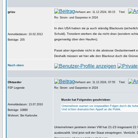
grizu
Verfasst am: 11.12.2024, 00:15
Titel:
Re: Strom- und Gaspreise in 2024
In den USA haben sie ja auch ständig Blackouts (sicherlic
Schuld). Trotzdem sterben die da nicht dran (sondern schie
Anmeldedatum: 10.02.2012
gegenseitig über den Haufen).
Beiträge: 205
Passt aber irgendwie nicht in die abstruse Gedankenwelt e
Deshalb müssen wir hier alle den Blackout duch die Grüne
Nach oben
Oktaeder
Verfasst am: 11.12.2024, 07:55
Titel:
P2P Legende
Re: Strom- und Gaspreise in 2024
Munde hat Folgendes geschrieben:
Anmeldedatum: 13.07.2010
Unternehmer warnen vor irreparablen Folgen durch die hoh
Und richten dramatischen Appell an die Politik.
Beiträge: 10880
Wohnort: Bei Karlsruhe
Unternehmen jammern immer VW hat 21-23 insgesamt 22 
ausbezahlt. Und jetzt soll der Staat einspringen. Verrückt.