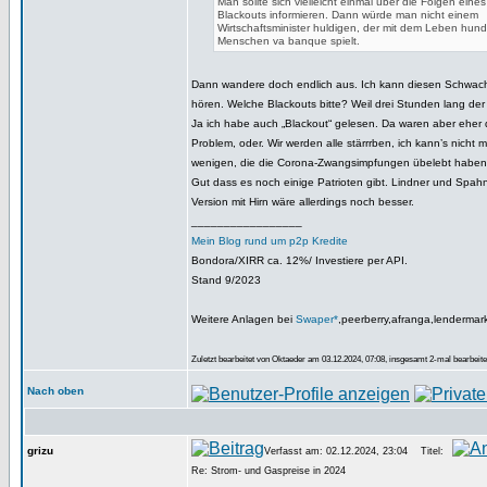
Man sollte sich vielleicht einmal über die Folgen eine
Blackouts informieren. Dann würde man nicht einem
Wirtschaftsminister huldigen, der mit dem Leben hun
Menschen va banque spielt.
Dann wandere doch endlich aus. Ich kann diesen Schwach
hören. Welche Blackouts bitte? Weil drei Stunden lang de
Ja ich habe auch „Blackout“ gelesen. Da waren aber eher
Problem, oder. Wir werden alle stärrrben, ich kann’s nicht 
wenigen, die die Corona-Zwangsimpfungen übelebt haben
Gut dass es noch einige Patrioten gibt. Lindner und Spah
Version mit Hirn wäre allerdings noch besser.
_________________
Mein Blog rund um p2p Kredite
Bondora/XIRR ca. 12%/ Investiere per API.
Stand 9/2023
Weitere Anlagen bei
Swaper*
,peerberry,afranga,lendermar
Zuletzt bearbeitet von Oktaeder am 03.12.2024, 07:08, insgesamt 2-mal bearbeite
Nach oben
grizu
Verfasst am: 02.12.2024, 23:04
Titel:
Re: Strom- und Gaspreise in 2024