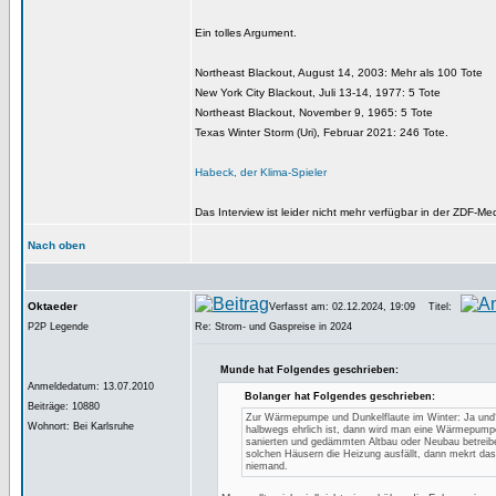
Ein tolles Argument.
Northeast Blackout, August 14, 2003: Mehr als 100 Tote
New York City Blackout, Juli 13-14, 1977: 5 Tote
Northeast Blackout, November 9, 1965: 5 Tote
Texas Winter Storm (Uri), Februar 2021: 246 Tote.
Habeck, der Klima-Spieler
Das Interview ist leider nicht mehr verfügbar in der ZDF-Me
Nach oben
Oktaeder
Verfasst am: 02.12.2024, 19:09
Titel:
P2P Legende
Re: Strom- und Gaspreise in 2024
Munde hat Folgendes geschrieben:
Anmeldedatum: 13.07.2010
Bolanger hat Folgendes geschrieben:
Beiträge: 10880
Zur Wärmepumpe und Dunkelflaute im Winter: Ja un
Wohnort: Bei Karlsruhe
halbwegs ehrlich ist, dann wird man eine Wärmepump
sanierten und gedämmten Altbau oder Neubau betreib
solchen Häusern die Heizung ausfällt, dann mekrt das
niemand.