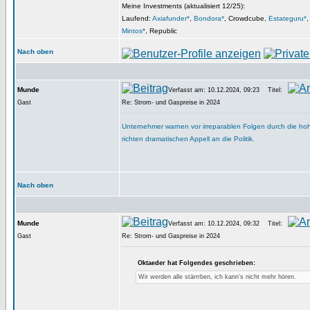
Meine Investments (aktualisiert 12/25):
Laufend:
Axiafunder*
,
Bondora*
, Crowdcube,
Estateguru*
Mintos*
, Republic
Nach oben
Munde
Verfasst am: 10.12.2024, 09:23
Titel:
Gast
Re: Strom- und Gaspreise in 2024
Unternehmer warnen vor irreparablen Folgen durch die ho
richten dramatischen Appell an die Politik.
Nach oben
Munde
Verfasst am: 10.12.2024, 09:32
Titel:
Gast
Re: Strom- und Gaspreise in 2024
Oktaeder hat Folgendes geschrieben:
Wir werden alle stärrrben, ich kann’s nicht mehr hören.