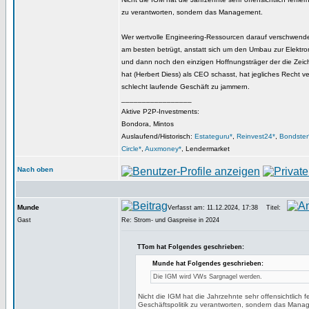
zu verantworten, sondern das Management.
Wer wertvolle Engineering-Ressourcen darauf verschwend
am besten betrügt, anstatt sich um den Umbau zur Elektro
und dann noch den einzigen Hoffnungsträger der die Zeich
hat (Herbert Diess) als CEO schasst, hat jegliches Recht ve
schlecht laufende Geschäft zu jammern.
_________________
Aktive P2P-Investments:
Bondora, Mintos
Auslaufend/Historisch:
Estateguru*
,
Reinvest24*
,
Bondster
Circle*
,
Auxmoney*
, Lendermarket
Nach oben
Munde
Verfasst am: 11.12.2024, 17:38
Titel:
Gast
Re: Strom- und Gaspreise in 2024
TTom hat Folgendes geschrieben:
Munde hat Folgendes geschrieben:
Die IGM wird VWs Sargnagel werden.
Nicht die IGM hat die Jahrzehnte sehr offensichtlich f
Geschäftspolitik zu verantworten, sondern das Mana