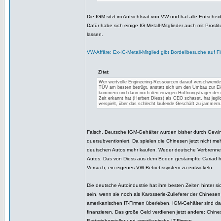
Die IGM sitzt im Aufsichtsrat von VW und hat alle Entsche
Dafür habe sich einige IG Metall-Mitglieder auch mit Prosti
lassen.
VW-Affäre: Ex-IG-Metall-Mitglied gibt Bordellbesuche auf 
Zitat:
Wer wertvolle Engineering-Ressourcen darauf verschwende
TÜV am besten betrügt, anstatt sich um den Umbau zur Ele
kümmern und dann noch den einzigen Hoffnungsträger der 
Zeit erkannt hat (Herbert Diess) als CEO schasst, hat jegl
verspielt, über das schlecht laufende Geschäft zu jammern
Falsch. Deutsche IGM-Gehälter wurden bisher durch Gewi
quersubventioniert. Da spielen die Chinesen jetzt nicht mehr
deutschen Autos mehr kaufen. Weder deutsche Verbrenne
Autos. Das von Diess aus dem Boden gestampfte Cariad h
Versuch, ein eigenes VW-Betriebssystem zu entwickeln.
Die deutsche Autoindustrie hat ihre besten Zeiten hinter sic
sein, wenn sie noch als Karosserie-Zulieferer der Chinesen
amerikanischen IT-Firmen überleben. IGM-Gehälter sind da
finanzieren. Das große Geld verdienen jetzt andere: Chine
Batteriehersteller und amerikanische IT-Firmen.