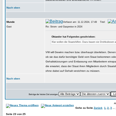
Nach oben
Munde
Verfasst am: 11.12.2024, 17:49
Titel:
Gast
Re: Strom- und Gaspreise in 2024
Oktaeder hat Folgendes geschrieben:
Klar wollen die Staatshilfen. Dazu bauen sie Drohkulissen a
VW will Gewinn machen bzw. überhaupt überleben. Denen is
ob sie das dafür benötigte Geld vom Staat bekommen ode
Gehaltskürzungen und Entlassung von Mitarbeitern einspar
die erwartet, dass der Staat ihren Mitgliedern durch Staatshi
ohne dabei auf Gehalt verzichten zu müssen.
Nach oben
Beiträge der letzten Zeit anzeigen:
Al
Gehe zu Seite
Zurück
1
,
2
,
3
...
Seite
23
von
25