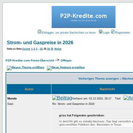
Einloggen, um private Nachrichten zu lesen
Login
Registrieren
Strom- und Gaspreise in 2026
Gehe zu Seite
Zurück
1
,
2
,
3
...
22
,
23
,
24
,
25
Weiter
->
P2P-Kredite.com Foren-Übersicht
Offtopic
Vorheriges Thema anzeigen
::
Nächst
Autor
Nachricht
Munde
Verfasst am: 02.12.2024, 18:17
Titel:
Gast
Re: Strom- und Gaspreise in 2024
grizu hat Folgendes geschrieben:
In denUSA gibt es ständig blackouts. Das liegt vermutlich 
grün-versifften Politikern dort. Besonders in Texas.