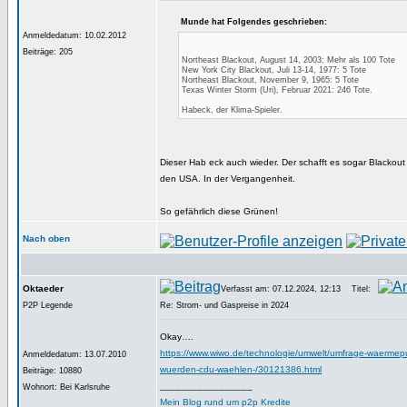
Munde hat Folgendes geschrieben:
Anmeldedatum: 10.02.2012
Beiträge: 205
Northeast Blackout, August 14, 2003: Mehr als 100 Tote
New York City Blackout, Juli 13-14, 1977: 5 Tote
Northeast Blackout, November 9, 1965: 5 Tote
Texas Winter Storm (Uri), Februar 2021: 246 Tote.
Habeck, der Klima-Spieler.
Dieser Hab eck auch wieder. Der schafft es sogar Blackout
den USA. In der Vergangenheit.
So gefährlich diese Grünen!
Nach oben
Oktaeder
Verfasst am: 07.12.2024, 12:13
Titel:
P2P Legende
Re: Strom- und Gaspreise in 2024
Okay….
https://www.wiwo.de/technologie/umwelt/umfrage-waermep
Anmeldedatum: 13.07.2010
wuerden-cdu-waehlen-/30121386.html
Beiträge: 10880
_________________
Wohnort: Bei Karlsruhe
Mein Blog rund um p2p Kredite