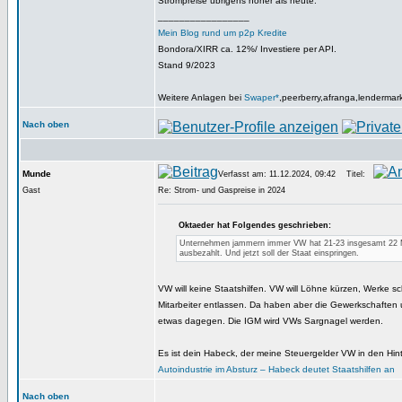
Strompreise übrigens höher als heute.
_________________
Mein Blog rund um p2p Kredite
Bondora/XIRR ca. 12%/ Investiere per API.
Stand 9/2023
Weitere Anlagen bei
Swaper*
,peerberry,afranga,lendermar
Nach oben
Munde
Verfasst am: 11.12.2024, 09:42
Titel:
Gast
Re: Strom- und Gaspreise in 2024
Oktaeder hat Folgendes geschrieben:
Unternehmen jammern immer VW hat 21-23 insgesamt 22 
ausbezahlt. Und jetzt soll der Staat einspringen.
VW will keine Staatshilfen. VW will Löhne kürzen, Werke s
Mitarbeiter entlassen. Da haben aber die Gewerkschaften un
etwas dagegen. Die IGM wird VWs Sargnagel werden.
Es ist dein Habeck, der meine Steuergelder VW in den Hinte
Autoindustrie im Absturz – Habeck deutet Staatshilfen an
Nach oben