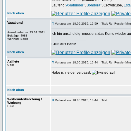
Meine Investments (aktualisiert 12/25):
Laufend:
Axiafunder*
,
Bondora*
, Crowdcube,
Esta
Nach oben
Vagabund
Verfasst am: 18.06.2015, 15:59
Titel: Re: Resale (Mint
Anmeldedatum: 25.01.2011
Ich bin unschuldig, muss erst das Konto wieder au
Beiträge: 4088
_________________
Wohnort: Berlin
Gruß aus Berlin
Nach oben
Aalfiete
Verfasst am: 18.06.2015, 16:44
Titel: Re: Resale (Mint
Gast
Habe ich leider verpasst.
Nach oben
Werbeunterbrechung /
Verfasst am: 18.06.2015, 16:44
Titel:
Werbung
Gast