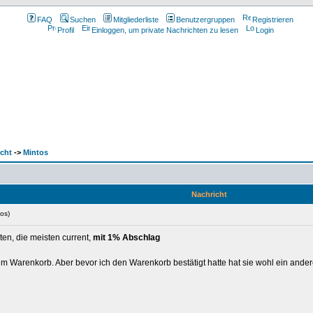
FAQ
Suchen
Mitgliederliste
Benutzergruppen
Registrieren
Profil
Einloggen, um private Nachrichten zu lesen
Login
cht
->
Mintos
Nachricht
os)
ten, die meisten current,
mit 1% Abschlag
 im Warenkorb. Aber bevor ich den Warenkorb bestätigt hatte hat sie wohl ein ander