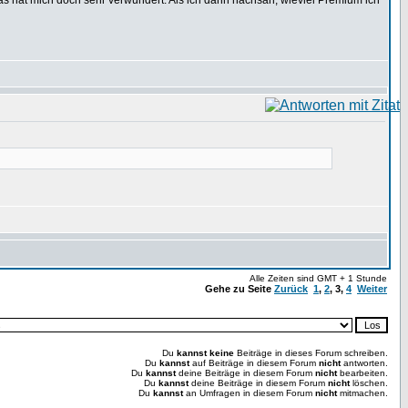
Das hat mich doch sehr verwundert. Als ich dann nachsah, wieviel Premium ich
Alle Zeiten sind GMT + 1 Stunde
Gehe zu Seite
Zurück
1
,
2
,
3
,
4
Weiter
Du
kannst keine
Beiträge in dieses Forum schreiben.
Du
kannst
auf Beiträge in diesem Forum
nicht
antworten.
Du
kannst
deine Beiträge in diesem Forum
nicht
bearbeiten.
Du
kannst
deine Beiträge in diesem Forum
nicht
löschen.
Du
kannst
an Umfragen in diesem Forum
nicht
mitmachen.