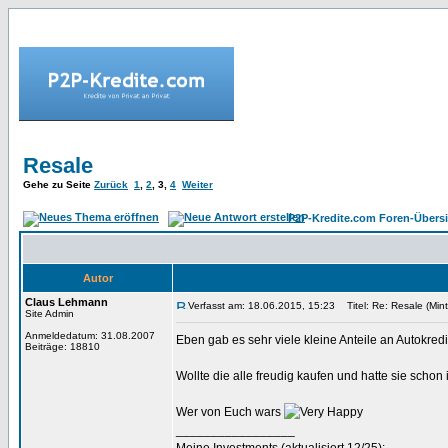
Resale
Gehe zu Seite
Zurück
1
,
2
,
3
,
4
Weiter
P2P-Kredite.com Foren-Übersi
Autor
Claus Lehmann
Verfasst am: 18.06.2015, 15:23
Titel: Re: Resale (Mint
Site Admin
Anmeldedatum: 31.08.2007
Eben gab es sehr viele kleine Anteile an Autokredi
Beiträge: 18810
Wollte die alle freudig kaufen und hatte sie schon
Wer von Euch wars
_________________