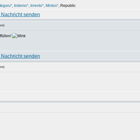
teguru*
,
Indemo*
,
Inrento*
,
Mintos*
, Republic
os)
ffüllen!
os)