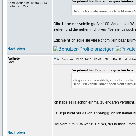
Vagabund hat Folgendes geschrieben:
Anmeldedatum: 18.04.2014
Beiträge: 1247
Denn: Ich konnte immer noch nicht einen 
Dito. Habe vier Anteile größer 100 Monate seit Wo
stehen und die gehen nicht weg. *versteht's ooch 
Edit meint ich solle sie vielleicht mit ein paar Blüm
Nach oben
Aalfiete
Verfasst am: 22.06.2015, 15:47
Titel: Re: Resale (Mint
Gast
Vagabund hat Folgendes geschrieben:
Ich gönne es dir wirklich, verstehe es aber 
Denn: Ich konnte immer noch nicht einen 
Ich habe es ja schon einmal zu erklären versucht, 
Es ist ja nicht nur davon abhängig, ob ich immer nur
Der vorhin mit 6% war z.B. einer, der keinen Erst
Nach oben