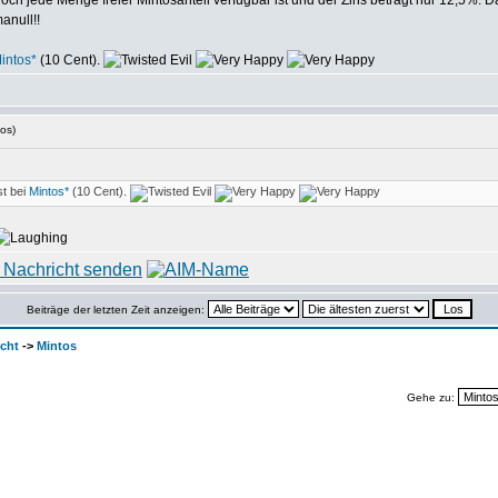
ch jede Menge freier Mintosanteil verfügbar ist und der Zins beträgt nur 12,5%. 
anull!!
intos*
(10 Cent).
os)
st bei
Mintos*
(10 Cent).
Beiträge der letzten Zeit anzeigen:
cht
->
Mintos
Gehe zu: