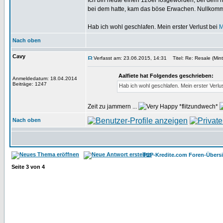
Ich bin heute einen 120er losgeworden, bei dem no
bei dem hatte, kam das böse Erwachen. Nullkomm
Hab ich wohl geschlafen. Mein erster Verlust bei
M
Nach oben
Cavy
Verfasst am: 23.06.2015, 14:31
Titel: Re: Resale (Mint
Aalfiete hat Folgendes geschrieben:
Anmeldedatum: 18.04.2014
Beiträge: 1247
Hab ich wohl geschlafen. Mein erster Verlu
Zeit zu jammern ...
*flitzundwech*
Nach oben
P2P-Kredite.com Foren-Übersi
Seite
3
von
4